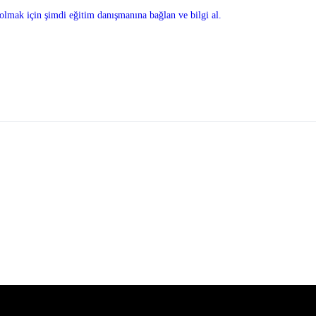
olmak için şimdi eğitim danışmanına bağlan ve bilgi al.