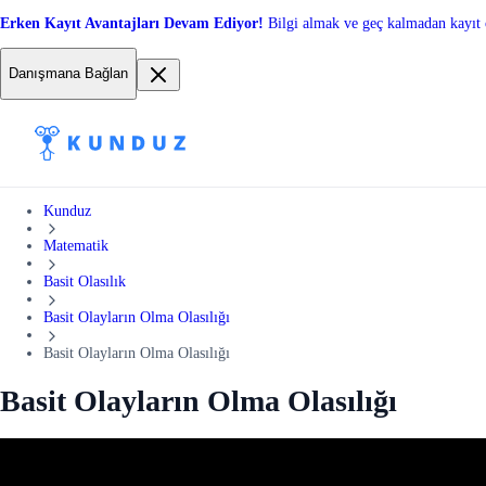
Erken Kayıt Avantajları Devam Ediyor!
Bilgi almak ve geç kalmadan kayıt 
Danışmana Bağlan
Kunduz
Matematik
Basit Olasılık
Basit Olayların Olma Olasılığı
Basit Olayların Olma Olasılığı
Basit Olayların Olma Olasılığı