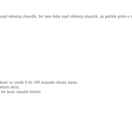
eşil eklemiş olsaydık, bir tane daha yeşil eklemiş olsaydık, şu şekilde şöyle o z
ık kesir ve yüzde 0 ile 100 arasında olması lazım.
lirtir deriz.
ir kesir olasılık belirtir.