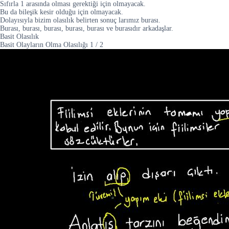
Sıfırla 1 arasında olması gerektiği için olmayacak.
Bu da bileşik kesir olduğu için olmayacak.
Dolayısıyla bizim olasılık belirten sonuç larımız burası.
Burası, burası, burası, burası, burası ve burasıdır arkadaşlar.
Basit Olasılık
Basit Olayların Olma Olasılığı
1
/
2