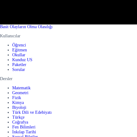
Basit Olayların Olma Olasılığı
Kullanıcılar
Öğrenci
Eğitmen
Okullar
Kunduz US
Paketler
Sorular
Dersler
Matematik
Geometri
Fizik
Kimya
Biyoloji
Türk Dili ve Edebiyatı
Türkçe
Coğrafya
Fen Bilimleri
İnkılap Tarihi
Sosyal Bilgiler