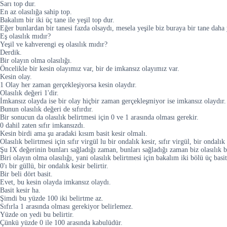
Sarı top dur.
En az olasılığa sahip top.
Bakalım bir iki üç tane ile yeşil top dur.
Eğer bunlardan bir tanesi fazda olsaydı, mesela yeşile biz buraya bir tane daha y
Eş olasılık mıdır?
Yeşil ve kahverengi eş olasılık mıdır?
Derdik.
Bir olayın olma olasılığı.
Öncelikle bir kesin olayımız var, bir de imkansız olayımız var.
Kesin olay.
1 Olay her zaman gerçekleşiyorsa kesin olaydır.
Olasılık değeri 1'dir.
İmkansız olayda ise bir olay hiçbir zaman gerçekleşmiyor ise imkansız olaydır.
Bunun olasılık değeri de sıfırdır.
Bir sonucun da olasılık belirtmesi için 0 ve 1 arasında olması gerekir.
0 dahil zaten sıfır imkansızdı.
Kesin birdi ama şu aradaki kısım basit kesir olmalı.
Olasılık belirtmesi için sıfır virgül lu bir ondalık kesir, sıfır virgül, bir ondal
Şu IX değerinin bunları sağladığı zaman, bunları sağladığı zaman biz olasılık be
Biri olayın olma olasılığı, yani olasılık belirtmesi için bakalım iki bölü üç basit b
0'ı bir güllü, bir ondalık kesir belirtir.
Bir beli dört basit.
Evet, bu kesin olayda imkansız olaydı.
Basit kesir ha.
Şimdi bu yüzde 100 iki belirtme az.
Sıfırla 1 arasında olması gerekiyor belirlemez.
Yüzde on yedi bu belirtir.
Çünkü yüzde 0 ile 100 arasında kabulüdür.