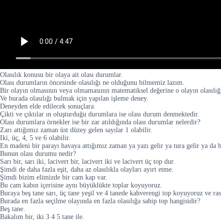
Olasılık konusu bir olaya ait olası durumlar.
Olası durumların öncesinde olasılığı ne olduğunu bilmemiz lazım.
Bir olayın olmasının veya olmamasının matematiksel değerine o olayın olasılığı
Ve burada olasılığı bulmak için yapılan işleme deney.
Deneyden elde edilecek sonuçlara.
Çikti ve çıktılar ın oluşturduğu durumlara ise olası durum denmektedir.
Olası durumlara örnekler ise bir zar atıldığında olası durumlar nelerdir?
Zarı attığımız zaman üst düzey gelen sayılar 1 olabilir.
Iki, üç, 4, 5 ve 6 olabilir.
En madeni bir parayı havaya attığımız zaman ya yazı gelir ya tura gelir ya da bir
Bunun olası durumu nedir?
Sarı bir, sarı iki, lacivert bir, lacivert iki ve lacivert üç top dur.
Şimdi de daha fazla eşit, daha az olasılıkla olayları ayırt etme.
Şimdi bizim elimizde bir cam kap var.
Bu cam kabın içerisine aynı büyüklükte toplar koyuyoruz.
Buraya beş tane sarı, üç tane yeşil ve 4 tanede kahverengi top koyuyoruz ve rast
Burada en fazla seçilme olayında en fazla olasılığa sahip top hangisidir?
Beş tane.
Bakalım bir, iki 3 4 5 tane ile.