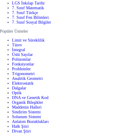
LGS İnkılap Tarihi
7. Sınıf Matematik
7. Sınıf Türkçe
7. Sınıf Fen Bilimleri
7. Sınıf Sosyal Bilgiler
Popüler Üniteler
Limit ve Süreklilik
Türev
İntegral
Üslü Sayılar
Polinomlar
Fonksiyonlar
Problemler
Trigonometri
Analitik Geometri
Elektrostatik
Dalgalar
Optik
DNA ve Genetik Kod
Organik Bileşikler
Maddenin Halleri
Sindirim Sistemi
Solunum Sistemi
Anlatım Bozuklukları
Halk Şiiri
Divan Şiiri