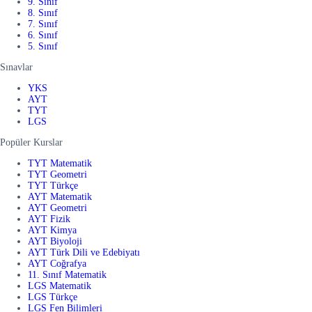
9. Sınıf
8. Sınıf
7. Sınıf
6. Sınıf
5. Sınıf
Sınavlar
YKS
AYT
TYT
LGS
Popüler Kurslar
TYT Matematik
TYT Geometri
TYT Türkçe
AYT Matematik
AYT Geometri
AYT Fizik
AYT Kimya
AYT Biyoloji
AYT Türk Dili ve Edebiyatı
AYT Coğrafya
11. Sınıf Matematik
LGS Matematik
LGS Türkçe
LGS Fen Bilimleri