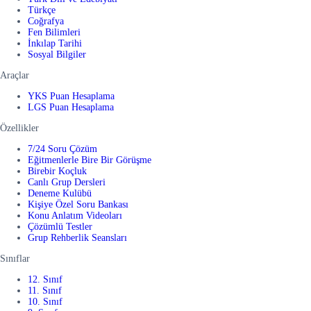
Türkçe
Coğrafya
Fen Bilimleri
İnkılap Tarihi
Sosyal Bilgiler
Araçlar
YKS Puan Hesaplama
LGS Puan Hesaplama
Özellikler
7/24 Soru Çözüm
Eğitmenlerle Bire Bir Görüşme
Birebir Koçluk
Canlı Grup Dersleri
Deneme Kulübü
Kişiye Özel Soru Bankası
Konu Anlatım Videoları
Çözümlü Testler
Grup Rehberlik Seansları
Sınıflar
12. Sınıf
11. Sınıf
10. Sınıf