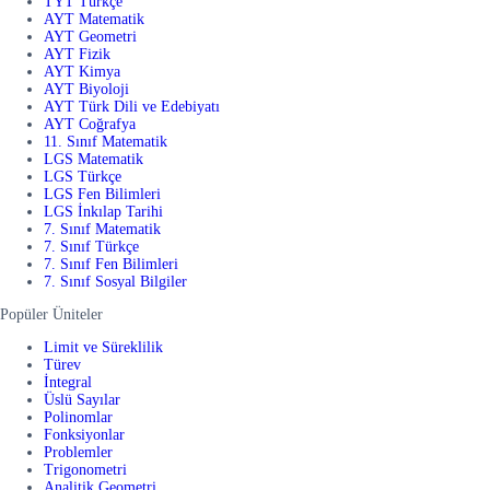
TYT Türkçe
AYT Matematik
AYT Geometri
AYT Fizik
AYT Kimya
AYT Biyoloji
AYT Türk Dili ve Edebiyatı
AYT Coğrafya
11. Sınıf Matematik
LGS Matematik
LGS Türkçe
LGS Fen Bilimleri
LGS İnkılap Tarihi
7. Sınıf Matematik
7. Sınıf Türkçe
7. Sınıf Fen Bilimleri
7. Sınıf Sosyal Bilgiler
Popüler Üniteler
Limit ve Süreklilik
Türev
İntegral
Üslü Sayılar
Polinomlar
Fonksiyonlar
Problemler
Trigonometri
Analitik Geometri