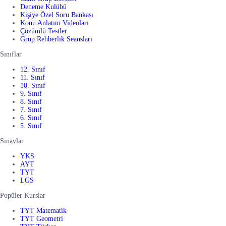
Deneme Kulübü
Kişiye Özel Soru Bankası
Konu Anlatım Videoları
Çözümlü Testler
Grup Rehberlik Seansları
Sınıflar
12. Sınıf
11. Sınıf
10. Sınıf
9. Sınıf
8. Sınıf
7. Sınıf
6. Sınıf
5. Sınıf
Sınavlar
YKS
AYT
TYT
LGS
Popüler Kurslar
TYT Matematik
TYT Geometri