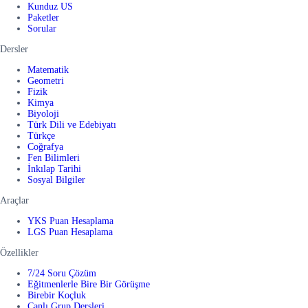
Kunduz US
Paketler
Sorular
Dersler
Matematik
Geometri
Fizik
Kimya
Biyoloji
Türk Dili ve Edebiyatı
Türkçe
Coğrafya
Fen Bilimleri
İnkılap Tarihi
Sosyal Bilgiler
Araçlar
YKS Puan Hesaplama
LGS Puan Hesaplama
Özellikler
7/24 Soru Çözüm
Eğitmenlerle Bire Bir Görüşme
Birebir Koçluk
Canlı Grup Dersleri