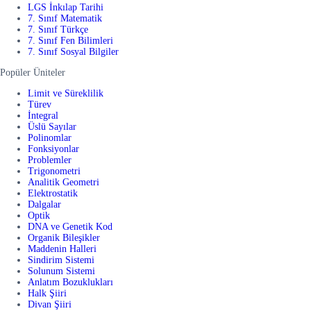
LGS İnkılap Tarihi
7. Sınıf Matematik
7. Sınıf Türkçe
7. Sınıf Fen Bilimleri
7. Sınıf Sosyal Bilgiler
Popüler Üniteler
Limit ve Süreklilik
Türev
İntegral
Üslü Sayılar
Polinomlar
Fonksiyonlar
Problemler
Trigonometri
Analitik Geometri
Elektrostatik
Dalgalar
Optik
DNA ve Genetik Kod
Organik Bileşikler
Maddenin Halleri
Sindirim Sistemi
Solunum Sistemi
Anlatım Bozuklukları
Halk Şiiri
Divan Şiiri