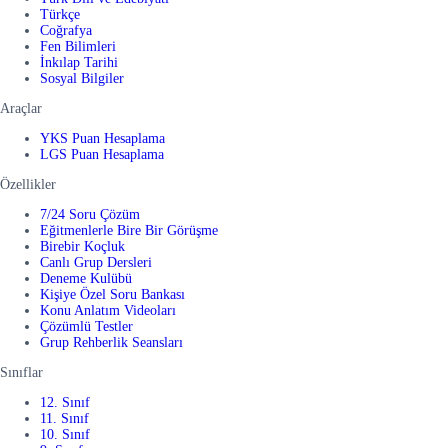
Türkçe
Coğrafya
Fen Bilimleri
İnkılap Tarihi
Sosyal Bilgiler
Araçlar
YKS Puan Hesaplama
LGS Puan Hesaplama
Özellikler
7/24 Soru Çözüm
Eğitmenlerle Bire Bir Görüşme
Birebir Koçluk
Canlı Grup Dersleri
Deneme Kulübü
Kişiye Özel Soru Bankası
Konu Anlatım Videoları
Çözümlü Testler
Grup Rehberlik Seansları
Sınıflar
12. Sınıf
11. Sınıf
10. Sınıf