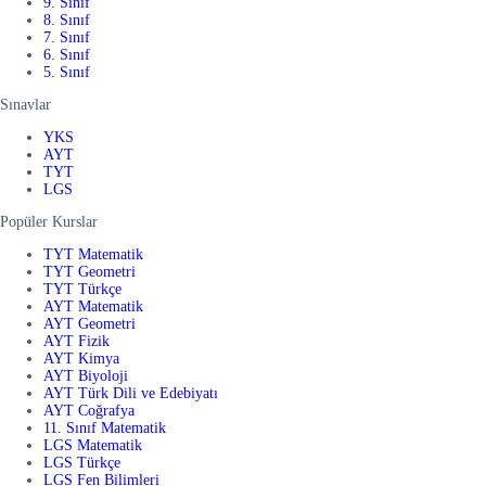
9. Sınıf
8. Sınıf
7. Sınıf
6. Sınıf
5. Sınıf
Sınavlar
YKS
AYT
TYT
LGS
Popüler Kurslar
TYT Matematik
TYT Geometri
TYT Türkçe
AYT Matematik
AYT Geometri
AYT Fizik
AYT Kimya
AYT Biyoloji
AYT Türk Dili ve Edebiyatı
AYT Coğrafya
11. Sınıf Matematik
LGS Matematik
LGS Türkçe
LGS Fen Bilimleri