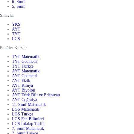
6. Sınıf
5. Sınıf
Sınavlar
YKS
AYT
TYT
LGS
Popüler Kurslar
TYT Matematik
TYT Geometri
TYT Türkçe
AYT Matematik
AYT Geometri
AYT Fizik
AYT Kimya
AYT Biyoloji
AYT Türk Dili ve Edebiyatı
AYT Coğrafya
11. Sınıf Matematik
LGS Matematik
LGS Türkçe
LGS Fen Bilimleri
LGS İnkılap Tarihi
7. Sınıf Matematik
7. Sınıf Türkçe