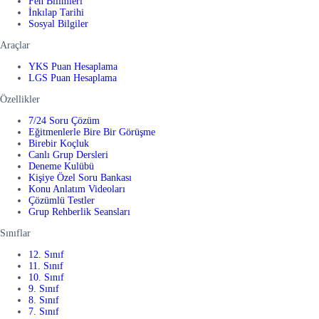
Fen Bilimleri
İnkılap Tarihi
Sosyal Bilgiler
Araçlar
YKS Puan Hesaplama
LGS Puan Hesaplama
Özellikler
7/24 Soru Çözüm
Eğitmenlerle Bire Bir Görüşme
Birebir Koçluk
Canlı Grup Dersleri
Deneme Kulübü
Kişiye Özel Soru Bankası
Konu Anlatım Videoları
Çözümlü Testler
Grup Rehberlik Seansları
Sınıflar
12. Sınıf
11. Sınıf
10. Sınıf
9. Sınıf
8. Sınıf
7. Sınıf