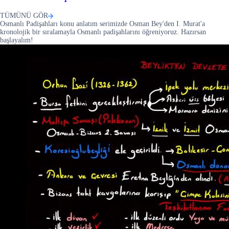
TÜMÜNÜ GÖR
Osmanlı Padişahları konu anlatım serimizde Osman Bey'den I. Murat'a
kronolojik bir sıralamayla Osmanlı padişahlarını öğreniyoruz. Hazırsan
başlayalım!