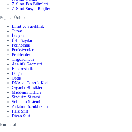
7. Sınıf Fen Bilimleri
7. Sınıf Sosyal Bilgiler
Popüler Üniteler
Limit ve Süreklilik
Türev
İntegral
Üslü Sayılar
Polinomlar
Fonksiyonlar
Problemler
Trigonometri
Analitik Geometri
Elektrostatik
Dalgalar
Optik
DNA ve Genetik Kod
Organik Bileşikler
Maddenin Halleri
Sindirim Sistemi
Solunum Sistemi
Anlatım Bozuklukları
Halk Şiiri
Divan Şiiri
Kurumsal