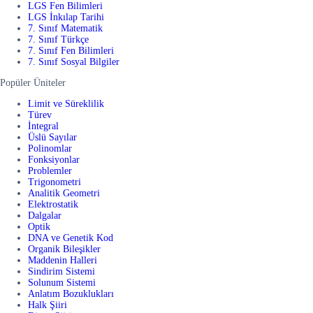
LGS Fen Bilimleri
LGS İnkılap Tarihi
7. Sınıf Matematik
7. Sınıf Türkçe
7. Sınıf Fen Bilimleri
7. Sınıf Sosyal Bilgiler
Popüler Üniteler
Limit ve Süreklilik
Türev
İntegral
Üslü Sayılar
Polinomlar
Fonksiyonlar
Problemler
Trigonometri
Analitik Geometri
Elektrostatik
Dalgalar
Optik
DNA ve Genetik Kod
Organik Bileşikler
Maddenin Halleri
Sindirim Sistemi
Solunum Sistemi
Anlatım Bozuklukları
Halk Şiiri