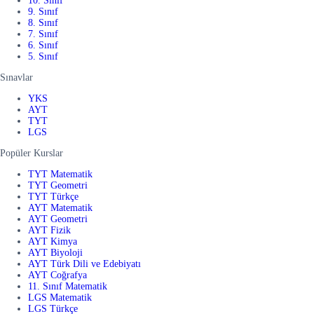
10. Sınıf
9. Sınıf
8. Sınıf
7. Sınıf
6. Sınıf
5. Sınıf
Sınavlar
YKS
AYT
TYT
LGS
Popüler Kurslar
TYT Matematik
TYT Geometri
TYT Türkçe
AYT Matematik
AYT Geometri
AYT Fizik
AYT Kimya
AYT Biyoloji
AYT Türk Dili ve Edebiyatı
AYT Coğrafya
11. Sınıf Matematik
LGS Matematik
LGS Türkçe