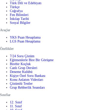
Türk Dili ve Edebiyatı
Türkçe
Coğrafya
Fen Bilimleri
İnkılap Tarihi
Sosyal Bilgiler
Araçlar
YKS Puan Hesaplama
LGS Puan Hesaplama
Özellikler
7/24 Soru Çözüm
Eğitmenlerle Bire Bir Görüşme
Birebir Koçluk
Canlı Grup Dersleri
Deneme Kulübü
Kişiye Özel Soru Bankası
Konu Anlatım Videoları
Çözümlü Testler
Grup Rehberlik Seansları
Sınıflar
12. Sınıf
11. Sınıf