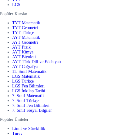
LGS
Popüler Kurslar
TYT Matematik
TYT Geometri
TYT Türkçe
AYT Matematik
AYT Geometri
AYT Fizik
AYT Kimya
AYT Biyoloji
AYT Türk Dili ve Edebiyatı
AYT Coğrafya
11. Sınıf Matematik
LGS Matematik
LGS Türkçe
LGS Fen Bilimleri
LGS İnkılap Tarihi
7. Sınıf Matematik
7. Sınıf Türkçe
7. Sınıf Fen Bilimleri
7. Sınıf Sosyal Bilgiler
Popüler Üniteler
Limit ve Süreklilik
Türev