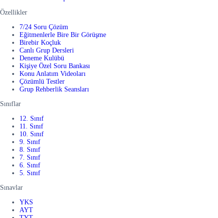
Özellikler
7/24 Soru Çözüm
Eğitmenlerle Bire Bir Görüşme
Birebir Koçluk
Canlı Grup Dersleri
Deneme Kulübü
Kişiye Özel Soru Bankası
Konu Anlatım Videoları
Çözümlü Testler
Grup Rehberlik Seansları
Sınıflar
12. Sınıf
11. Sınıf
10. Sınıf
9. Sınıf
8. Sınıf
7. Sınıf
6. Sınıf
5. Sınıf
Sınavlar
YKS
AYT
TYT