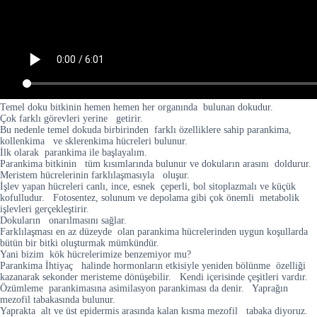
Temel doku bitkinin hemen hemen her organında bulunan dokudur.
Çok farklı görevleri yerine getirir.
Bu nedenle temel dokuda birbirinden farklı özelliklere sahip parankima,
kollenkima ve sklerenkima hücreleri bulunur.
İlk olarak parankima ile başlayalım.
Parankima bitkinin tüm kısımlarında bulunur ve dokuların arasını doldurur.
Meristem hücrelerinin farklılaşmasıyla oluşur.
İşlev yapan hücreleri canlı, ince, esnek çeperli, bol sitoplazmalı ve küçük
kofulludur. Fotosentez, solunum ve depolama gibi çok önemli metabolik
işlevleri gerçekleştirir.
Dokuların onarılmasını sağlar.
Farklılaşması en az düzeyde olan parankima hücrelerinden uygun koşullarda
bütün bir bitki oluşturmak mümkündür.
Yani bizim kök hücrelerimize benzemiyor mu?
Parankima İhtiyaç halinde hormonların etkisiyle yeniden bölünme özelliği
kazanarak sekonder meristeme dönüşebilir. Kendi içerisinde çeşitleri vardır.
Özümleme parankimasına asimilasyon parankiması da denir. Yaprağın
mezofil tabakasında bulunur.
Yaprakta alt ve üst epidermis arasında kalan kısma mezofil tabaka diyoruz.