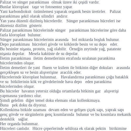
Palizat ve sünger parankiması olmak üzere iki çeşidi vardır.
Bunlar kloroplast taşır ve fotosentez yapar.
Yani karbondioksit özümlemesi yaparak organik besin üretirler. Palizat
parankiması şekil olarak silindiri andırır.
Yan yana düzenli dizilmiş hücrelerdir. Sünger parankiması hücreleri ise
düzensiz dizilim gösterir.
Palizat parankiması hücrelerinde sünger parankiması hücrelerine göre daha
fazla kloroplast bulunur.
Sünger parankiması hücrelerinin arasında bol miktarda boşluk bulunur.
Depo parankiması hücreleri gövde ve köklerde besin ve su depo eder.
Bu besinler nişasta, protein, yağ olabilir. Örneğin zeytinde yağ, patateste
nişasta depolar. Mesela kaktüste de su depolar.
İletim parankiması iletim demetlerinin etrafında sıralanan parankima
hücrelerinden oluşur.
İletim demetleri ile yani fluem ve ksilem ile bitkinin diğer dokuları arasında
gerçekleşen su ve besin alışverişine aracılık eder.
Hücrelerinde kloroplast bulunmaz. Havalandırma parankiması çoğu bataklık
ve su bitkilerinin kök ve gövdelerinde hava depo eden parankima
hücrelerinden oluşur.
Bu hücreler havanın yetersiz olduğu ortamlarda bitkinin gaz alışverişi
yapmasına yardımcı olur.
Şimdi gelelim diğer temel doku elemanı olan kollenkimaya.
Buna pek doku da diyoruz.
Kollenkima bitkide uzaması devam eden ve gelişen çiçek sapı, yaprak sapı
genç gövde ve sürgünlerin genç kısımlarında bulunur ve bu kısımlara mekanik
desteklik sağlar.
Her organda bulunmaz.
Hücreleri canlıdır. Hücre çeperlerinde selüloza ek olarak pektin birikimine