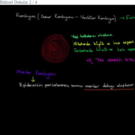
Bitkisel Dokular
2
/
4