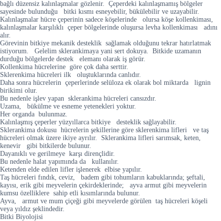
bağlı düzensiz kalınlaşmalar gözlenir. Çeperdeki kalınlaşmamış bölgeler
sayesinde bulunduğu bitki kısmı esneyebilir, bükülebilir ve uzayabilir.
Kalınlaşmalar hücre çeperinin sadece köşelerinde olursa köşe kollenkiması,
kalınlaşmalar karşılıklı çeper bölgelerinde oluşursa levha kollenkiması adını
alır.
Görevinin bitkiye mekanik desteklik sağlamak olduğunu tekrar hatırlatmak
istiyorum. Gelelim sklerankimaya yani sert dokuya. Bitkide uzamanın
durduğu bölgelerde destek elemanı olarak iş görür.
Kollenkima hücrelerine göre çok daha serttir.
Sklerenkima hücreleri ilk oluştuklarında canlıdır.
Daha sonra hücrelerin çeperlerinde selüloza ek olarak bol miktarda lignin
birikimi olur.
Bu nedenle işlev yapan sklerankima hücreleri cansızdır.
Uzama, bükülme ve esneme yetenekleri yoktur.
Her organda bulunmaz.
Kalınlaşmış çeperler yüzyıllarca bitkiye desteklik sağlayabilir.
Sklerankima dokusu hücrelerin şekillerine göre sklerenkima lifleri ve taş
hücreleri olmak üzere ikiye ayrılır. Sklerankima lifleri sarımsak, keten,
kenevir gibi bitkilerde bulunur.
Dayanıklı ve gerilmeye karşı dirençlidir.
Bu nedenle halat yapımında da kullanılır.
Ketenden elde edilen lifler işlenerek elbise yapılır.
Taş hücreleri fındık, ceviz, badem gibi tohumların kabuklarında; şeftali,
kayısı, erik gibi meyvelerin çekirdeklerinde; ayva armut gibi meyvelerin
kumsu özelliklere sahip etli kısımlarında bulunur.
Ayva, armut ve mum çiçeği gibi meyvelerde görülen taş hücreleri köşeli
veya yıldız şeklindedir.
Bitki Biyolojisi