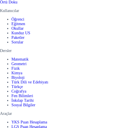
Örtü Doku
Kullanıcılar
Öğrenci
Eğitmen
Okullar
Kunduz US
Paketler
Sorular
Dersler
Matematik
Geometri
Fizik
Kimya
Biyoloji
Türk Dili ve Edebiyatı
Türkçe
Coğrafya
Fen Bilimleri
İnkılap Tarihi
Sosyal Bilgiler
Araçlar
YKS Puan Hesaplama
LGS Puan Hesaplama