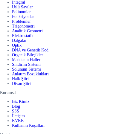
İntegral
Üslü Sayılar
Polinomlar
Fonksiyonlar
Problemler
Trigonometri
Analitik Geometri
Elektrostatik
Dalgalar
Optik
DNA ve Genetik Kod
Organik Bileşikler
Maddenin Halleri
Sindirim Sistemi
Solunum Sistemi
Anlatım Bozuklukları
Halk Şiiri
Divan Şiiri
Kurumsal
Biz Kimiz
Blog
SSS
İletişim
KVKK
Kullanım Koşulları