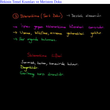
Bitkinin Temel Kısımları ve Meristem Doku