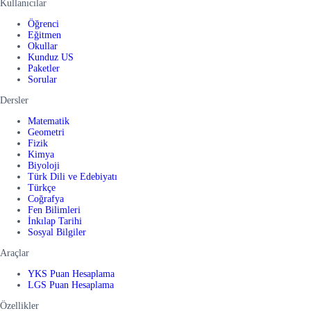
Kullanıcılar
Öğrenci
Eğitmen
Okullar
Kunduz US
Paketler
Sorular
Dersler
Matematik
Geometri
Fizik
Kimya
Biyoloji
Türk Dili ve Edebiyatı
Türkçe
Coğrafya
Fen Bilimleri
İnkılap Tarihi
Sosyal Bilgiler
Araçlar
YKS Puan Hesaplama
LGS Puan Hesaplama
Özellikler