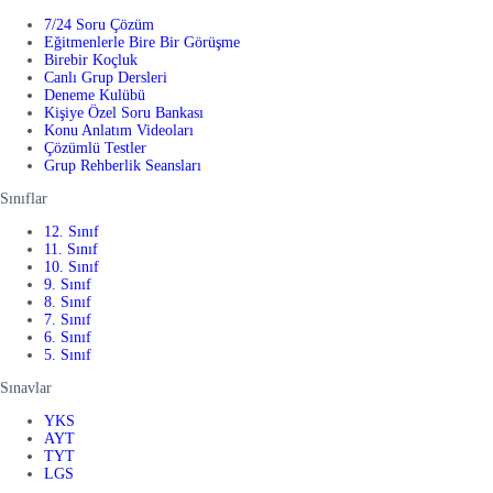
7/24 Soru Çözüm
Eğitmenlerle Bire Bir Görüşme
Birebir Koçluk
Canlı Grup Dersleri
Deneme Kulübü
Kişiye Özel Soru Bankası
Konu Anlatım Videoları
Çözümlü Testler
Grup Rehberlik Seansları
Sınıflar
12. Sınıf
11. Sınıf
10. Sınıf
9. Sınıf
8. Sınıf
7. Sınıf
6. Sınıf
5. Sınıf
Sınavlar
YKS
AYT
TYT
LGS