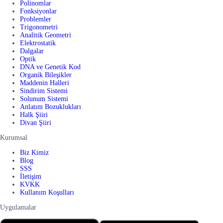
Polinomlar
Fonksiyonlar
Problemler
Trigonometri
Analitik Geometri
Elektrostatik
Dalgalar
Optik
DNA ve Genetik Kod
Organik Bileşikler
Maddenin Halleri
Sindirim Sistemi
Solunum Sistemi
Anlatım Bozuklukları
Halk Şiiri
Divan Şiiri
Kurumsal
Biz Kimiz
Blog
SSS
İletişim
KVKK
Kullanım Koşulları
Uygulamalar