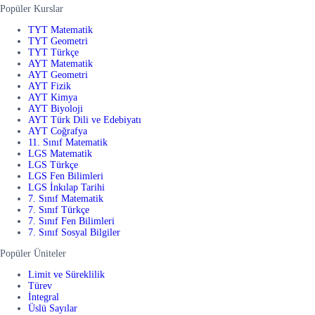
Popüler Kurslar
TYT Matematik
TYT Geometri
TYT Türkçe
AYT Matematik
AYT Geometri
AYT Fizik
AYT Kimya
AYT Biyoloji
AYT Türk Dili ve Edebiyatı
AYT Coğrafya
11. Sınıf Matematik
LGS Matematik
LGS Türkçe
LGS Fen Bilimleri
LGS İnkılap Tarihi
7. Sınıf Matematik
7. Sınıf Türkçe
7. Sınıf Fen Bilimleri
7. Sınıf Sosyal Bilgiler
Popüler Üniteler
Limit ve Süreklilik
Türev
İntegral
Üslü Sayılar