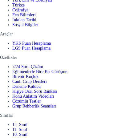
Türk Dili ve Edebiyatı
Türkçe
Coğrafya
Fen Bilimleri
İnkılap Tarihi
Sosyal Bilgiler
Araçlar
YKS Puan Hesaplama
LGS Puan Hesaplama
Özellikler
7/24 Soru Çözüm
Eğitmenlerle Bire Bir Görüşme
Birebir Koçluk
Canlı Grup Dersleri
Deneme Kulübü
Kişiye Özel Soru Bankası
Konu Anlatım Videoları
Çözümlü Testler
Grup Rehberlik Seansları
Sınıflar
12. Sınıf
11. Sınıf
10. Sınıf