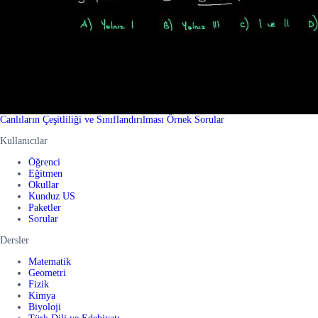
Canlıların Çeşitliliği ve Sınıflandırılması Örnek Sorular
Kullanıcılar
Öğrenci
Eğitmen
Okullar
Kunduz US
Paketler
Sorular
Dersler
Matematik
Geometri
Fizik
Kimya
Biyoloji