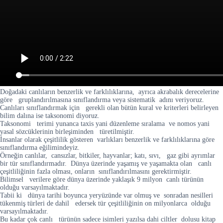
Doğadaki canlıların benzerlik ve farklılıklarına, ayrıca akrabalık derecelerine
göre gruplandırılmasına sınıflandırma veya sistematik adını veriyoruz.
Canlıları sınıflandırmak için gerekli olan bütün kural ve kriterleri belirleyen
bilim dalına ise taksonomi diyoruz.
Taksonomi terimi yunanca taxis yani düzenleme sıralama ve nomos yani
yasal sözcüklerinin birleşiminden türetilmiştir.
İnsanlar olarak çeşitlilik gösteren varlıkları benzerlik ve farklılıklarına göre
sınıflandırma eğilimindeyiz.
Örneğin canlılar, cansızlar, bitkiler, hayvanlar; katı, sıvı, gaz gibi ayrımlar
bir tür sınıflandırmadır. Dünya üzerinde yaşamış ve yaşamakta olan canlı
çeşitliliğinin fazla olması, onların sınıflandırılmasını gerektirmiştir.
Bilimsel verilere göre dünya üzerinde yaklaşık 9 milyon canlı türünün
olduğu varsayılmaktadır.
Tabii ki dünya tarihi boyunca yeryüzünde var olmuş ve sonradan nesilleri
tükenmiş türleri de dahil edersek tür çeşitliliğinin on milyonlarca olduğu
varsayılmaktadır.
Bu kadar çok canlı türünün sadece isimleri yazılsa dahi ciltler dolusu kitap