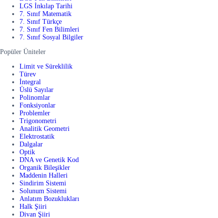
LGS İnkılap Tarihi
7. Sınıf Matematik
7. Sınıf Türkçe
7. Sınıf Fen Bilimleri
7. Sınıf Sosyal Bilgiler
Popüler Üniteler
Limit ve Süreklilik
Türev
İntegral
Üslü Sayılar
Polinomlar
Fonksiyonlar
Problemler
Trigonometri
Analitik Geometri
Elektrostatik
Dalgalar
Optik
DNA ve Genetik Kod
Organik Bileşikler
Maddenin Halleri
Sindirim Sistemi
Solunum Sistemi
Anlatım Bozuklukları
Halk Şiiri
Divan Şiiri