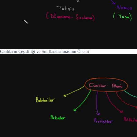
Canlıların Çeşitliliği ve Sınıflandırılmasının Önemi