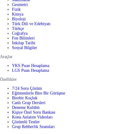
Geometri
Fizik
Kimya
Biyoloji
Türk Dili ve Edebiyatı
Türkçe
Coğrafya
Fen Bilimleri
İnkılap Tarihi
Sosyal Bilgiler
Araçlar
YKS Puan Hesaplama
LGS Puan Hesaplama
Özellikler
7/24 Soru Çözüm
Eğitmenlerle Bire Bir Görüşme
Birebir Koçluk
Canlı Grup Dersleri
Deneme Kulübü
Kişiye Özel Soru Bankası
Konu Anlatım Videoları
Çözümlü Testler
Grup Rehberlik Seansları