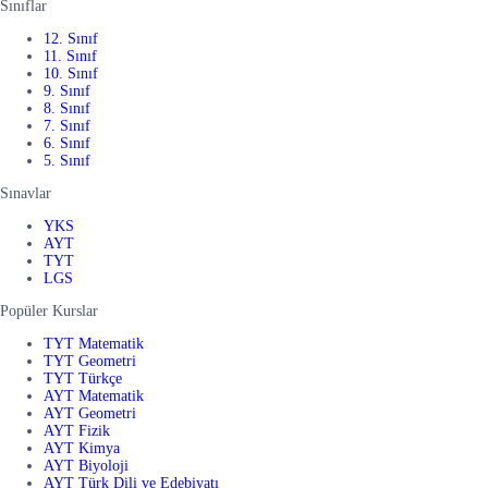
Sınıflar
12. Sınıf
11. Sınıf
10. Sınıf
9. Sınıf
8. Sınıf
7. Sınıf
6. Sınıf
5. Sınıf
Sınavlar
YKS
AYT
TYT
LGS
Popüler Kurslar
TYT Matematik
TYT Geometri
TYT Türkçe
AYT Matematik
AYT Geometri
AYT Fizik
AYT Kimya
AYT Biyoloji
AYT Türk Dili ve Edebiyatı