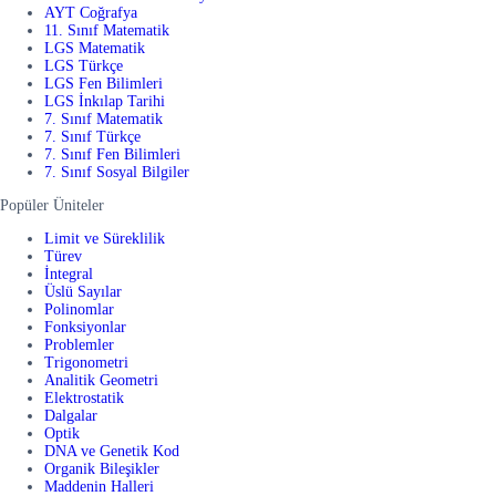
AYT Coğrafya
11. Sınıf Matematik
LGS Matematik
LGS Türkçe
LGS Fen Bilimleri
LGS İnkılap Tarihi
7. Sınıf Matematik
7. Sınıf Türkçe
7. Sınıf Fen Bilimleri
7. Sınıf Sosyal Bilgiler
Popüler Üniteler
Limit ve Süreklilik
Türev
İntegral
Üslü Sayılar
Polinomlar
Fonksiyonlar
Problemler
Trigonometri
Analitik Geometri
Elektrostatik
Dalgalar
Optik
DNA ve Genetik Kod
Organik Bileşikler
Maddenin Halleri