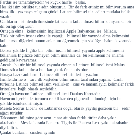
Pardus ise tamamlayıcıdır ve küçük harfle başlar.
Her iki isim birlikte tür adın oluşturur. Bir de fark ettiniz mi bilmiyorum ama
biraz ilk yazmaya çalıştım çünkü Latince bilimsel tür adları mutlaka italik
yazılır.
Canlıların isimlendirilmesinde latincenin kullanılması bilim dünyasında bir
dil birliği oluşturur.
Örneğin elma kelimesinin İngilizcesi Apple İtalyancası ise Miladır.
Türk bir bilim insanı elma ile yaptığı bilimsel bir yayında elma kelimesini
kullanırsa diğerleri bunun anlamını öğrenmek için sözlüğe bakmak zorunda
kalır.
Benzer şekilde İngiliz bir bilim insanı bilimsel yayında apple kelimesini
kullanırsa İngilizce bilmeyen bilim insanları da bu kelimenin ne anlama
geldiğini kavrayamaz.
Ancak bu tür bir bilimsel yayında elmanın Latince bilimsel ismi Malus
Domestica kullanılırsa bu karışıklık önlenmiş olur.
Buraya bazı canlıların Latince bilimsel isimlerini yazdım.
İsimlendirme o türü ilk keşfeden bilim insanı tarafından yapılır. Canlı
türlerine Latince bilimsel isim verilirken cins ve tamamlayıcı kelimeler farklı
kriterlere bağlı olarak seçilebilir.
Örneğin havucun Latince bilimsel ismi Daukus Karotadır.
Havucun içerisinde turuncu renkli karoten pigmenti bulunduğu için bu
şekilde isimlendirilmiştir.
Mesela Sedrus Libani de Lübnan'da doğal olarak yayılış gösteren bir sedir
ağacı türüdür.
Taksonomi bilimine göre aynı cinse ait olan farklı türler daha yakın
akrabadır. Mesela burada Panterra Tigris ile Pantera Leo yakın akrabadır
diyebiliriz.
Çünkü bunların cinsleri aynıdır.