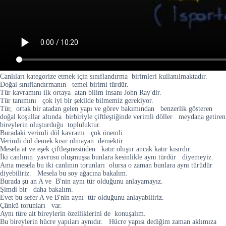
Canlıları kategorize etmek için sınıflandırma birimleri kullanılmaktadır.
Doğal sınıflandırmanın temel birimi türdür.
Tür kavramını ilk ortaya atan bilim insanı John Ray'dir.
Tür tanımını çok iyi bir şekilde bilmemiz gerekiyor.
Tür, ortak bir atadan gelen yapı ve görev bakımından benzerlik gösteren
doğal koşullar altında birbiriyle çiftleştiğinde verimli döller meydana getiren
bireylerin oluşturduğu topluluktur.
Buradaki verimli döl kavramı çok önemli.
Verimli döl demek kısır olmayan demektir.
Mesela at ve eşek çiftleşmesinden katır oluşur ancak katır kısırdır.
İki canlının yavrusu oluşmuşsa bunlara kesinlikle aynı türdür diyemeyiz.
Ama mesela bu iki canlının torunları olursa o zaman bunlara aynı türüdür
diyebiliriz. Mesela bu soy ağacına bakalım.
Burada şu an A ve B'nin aynı tür olduğunu anlayamayız.
Şimdi bir daha bakalım.
Evet bu sefer A ve B'nin aynı tür olduğunu anlayabiliriz.
Çünkü torunları var.
Aynı türe ait bireylerin özelliklerini de konuşalım.
Bu bireylerin hücre yapıları aynıdır. Hücre yapısı dediğim zaman aklımıza