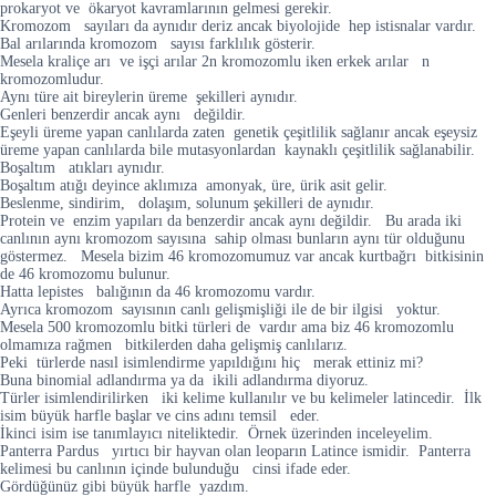
prokaryot ve ökaryot kavramlarının gelmesi gerekir.
Kromozom sayıları da aynıdır deriz ancak biyolojide hep istisnalar vardır.
Bal arılarında kromozom sayısı farklılık gösterir.
Mesela kraliçe arı ve işçi arılar 2n kromozomlu iken erkek arılar n
kromozomludur.
Aynı türe ait bireylerin üreme şekilleri aynıdır.
Genleri benzerdir ancak aynı değildir.
Eşeyli üreme yapan canlılarda zaten genetik çeşitlilik sağlanır ancak eşeysiz
üreme yapan canlılarda bile mutasyonlardan kaynaklı çeşitlilik sağlanabilir.
Boşaltım atıkları aynıdır.
Boşaltım atığı deyince aklımıza amonyak, üre, ürik asit gelir.
Beslenme, sindirim, dolaşım, solunum şekilleri de aynıdır.
Protein ve enzim yapıları da benzerdir ancak aynı değildir. Bu arada iki
canlının aynı kromozom sayısına sahip olması bunların aynı tür olduğunu
göstermez. Mesela bizim 46 kromozomumuz var ancak kurtbağrı bitkisinin
de 46 kromozomu bulunur.
Hatta lepistes balığının da 46 kromozomu vardır.
Ayrıca kromozom sayısının canlı gelişmişliği ile de bir ilgisi yoktur.
Mesela 500 kromozomlu bitki türleri de vardır ama biz 46 kromozomlu
olmamıza rağmen bitkilerden daha gelişmiş canlılarız.
Peki türlerde nasıl isimlendirme yapıldığını hiç merak ettiniz mi?
Buna binomial adlandırma ya da ikili adlandırma diyoruz.
Türler isimlendirilirken iki kelime kullanılır ve bu kelimeler latincedir. İlk
isim büyük harfle başlar ve cins adını temsil eder.
İkinci isim ise tanımlayıcı niteliktedir. Örnek üzerinden inceleyelim.
Panterra Pardus yırtıcı bir hayvan olan leoparın Latince ismidir. Panterra
kelimesi bu canlının içinde bulunduğu cinsi ifade eder.
Gördüğünüz gibi büyük harfle yazdım.