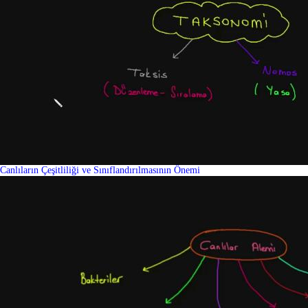
Canlıların Çeşitliliği ve Sınıflandırılmasının Önemi