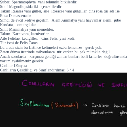
Şubesi Spermatophyta yani tohumlu bitkilerdir.
Sınıf Magnoliopsida iki çeneklilerdir.
Takım Rasales yani güller, aile Rosacae yani gülgiller, cins rosa tür adı ise
Rosa Damascenadır.
Şimdi de evcil kediye geçelim. Alem Animalya yani hayvanlar alemi, şube
Kordata, omurgalılar.
Sınıf Mammaliya yani memeliler.
Takım Karnivora, karnivorlar.
Aile Felidae, kedigiller. Cins Felis, yani kedi.
Tür ismi de Felis Catos.
Bu arada sizin bu Latince kelimeleri ezberlemenize gerek yok.
Zaten dünya üzerinde milyonlarca tür varken bu pek mümkün değil.
Ancak sorularda karşınıza geldiği zaman bunları belli kriterler doğrultusunda
yorumlayabilmeniz gerekir.
Canlılar Dünyası
Canlıların Çeşitliliği ve Sınıflandırılması
3
/
4