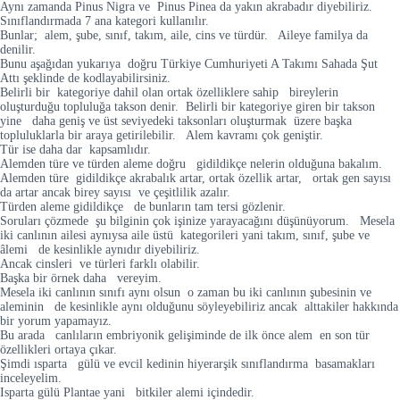
Aynı zamanda Pinus Nigra ve Pinus Pinea da yakın akrabadır diyebiliriz.
Sınıflandırmada 7 ana kategori kullanılır.
Bunlar; alem, şube, sınıf, takım, aile, cins ve türdür. Aileye familya da
denilir.
Bunu aşağıdan yukarıya doğru Türkiye Cumhuriyeti A Takımı Sahada Şut
Attı şeklinde de kodlayabilirsiniz.
Belirli bir kategoriye dahil olan ortak özelliklere sahip bireylerin
oluşturduğu topluluğa takson denir. Belirli bir kategoriye giren bir takson
yine daha geniş ve üst seviyedeki taksonları oluşturmak üzere başka
topluluklarla bir araya getirilebilir. Alem kavramı çok geniştir.
Tür ise daha dar kapsamlıdır.
Alemden türe ve türden aleme doğru gidildikçe nelerin olduğuna bakalım.
Alemden türe gidildikçe akrabalık artar, ortak özellik artar, ortak gen sayısı
da artar ancak birey sayısı ve çeşitlilik azalır.
Türden aleme gidildikçe de bunların tam tersi gözlenir.
Soruları çözmede şu bilginin çok işinize yarayacağını düşünüyorum. Mesela
iki canlının ailesi aynıysa aile üstü kategorileri yani takım, sınıf, şube ve
âlemi de kesinlikle aynıdır diyebiliriz.
Ancak cinsleri ve türleri farklı olabilir.
Başka bir örnek daha vereyim.
Mesela iki canlının sınıfı aynı olsun o zaman bu iki canlının şubesinin ve
aleminin de kesinlikle aynı olduğunu söyleyebiliriz ancak alttakiler hakkında
bir yorum yapamayız.
Bu arada canlıların embriyonik gelişiminde de ilk önce alem en son tür
özellikleri ortaya çıkar.
Şimdi ısparta gülü ve evcil kedinin hiyerarşik sınıflandırma basamakları
inceleyelim.
Isparta gülü Plantae yani bitkiler alemi içindedir.