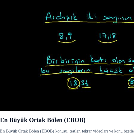
En Büyük Ortak Bölen (EBOB)
En Büyük Ortak Bölen (EBOB) konusu, testler, tekrar videoları ve konu özetleri