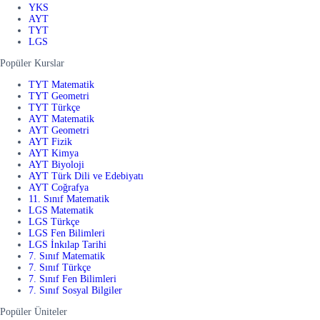
YKS
AYT
TYT
LGS
Popüler Kurslar
TYT Matematik
TYT Geometri
TYT Türkçe
AYT Matematik
AYT Geometri
AYT Fizik
AYT Kimya
AYT Biyoloji
AYT Türk Dili ve Edebiyatı
AYT Coğrafya
11. Sınıf Matematik
LGS Matematik
LGS Türkçe
LGS Fen Bilimleri
LGS İnkılap Tarihi
7. Sınıf Matematik
7. Sınıf Türkçe
7. Sınıf Fen Bilimleri
7. Sınıf Sosyal Bilgiler
Popüler Üniteler