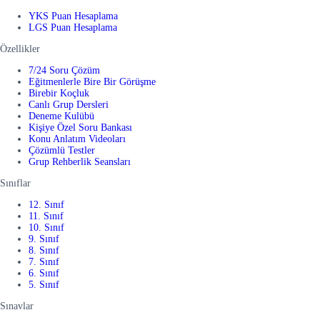
YKS Puan Hesaplama
LGS Puan Hesaplama
Özellikler
7/24 Soru Çözüm
Eğitmenlerle Bire Bir Görüşme
Birebir Koçluk
Canlı Grup Dersleri
Deneme Kulübü
Kişiye Özel Soru Bankası
Konu Anlatım Videoları
Çözümlü Testler
Grup Rehberlik Seansları
Sınıflar
12. Sınıf
11. Sınıf
10. Sınıf
9. Sınıf
8. Sınıf
7. Sınıf
6. Sınıf
5. Sınıf
Sınavlar