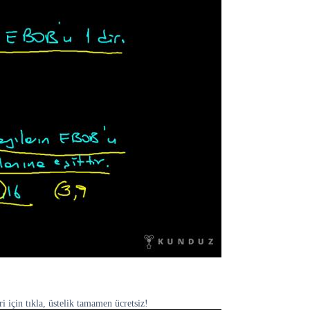
 için tıkla, üstelik tamamen ücretsiz!