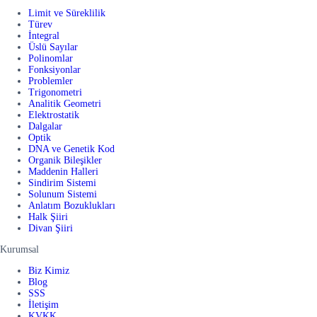
Limit ve Süreklilik
Türev
İntegral
Üslü Sayılar
Polinomlar
Fonksiyonlar
Problemler
Trigonometri
Analitik Geometri
Elektrostatik
Dalgalar
Optik
DNA ve Genetik Kod
Organik Bileşikler
Maddenin Halleri
Sindirim Sistemi
Solunum Sistemi
Anlatım Bozuklukları
Halk Şiiri
Divan Şiiri
Kurumsal
Biz Kimiz
Blog
SSS
İletişim
KVKK