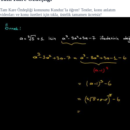
Tam Kare Özdeşliği konusunu Kunduz’la öğren! Testler, konu anlatım
videoları ve konu özetleri için tıkla, üstelik tamamen ücretsiz!