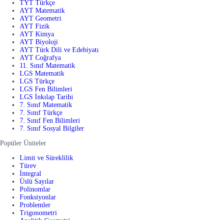
TYT Türkçe
AYT Matematik
AYT Geometri
AYT Fizik
AYT Kimya
AYT Biyoloji
AYT Türk Dili ve Edebiyatı
AYT Coğrafya
11. Sınıf Matematik
LGS Matematik
LGS Türkçe
LGS Fen Bilimleri
LGS İnkılap Tarihi
7. Sınıf Matematik
7. Sınıf Türkçe
7. Sınıf Fen Bilimleri
7. Sınıf Sosyal Bilgiler
Popüler Üniteler
Limit ve Süreklilik
Türev
İntegral
Üslü Sayılar
Polinomlar
Fonksiyonlar
Problemler
Trigonometri