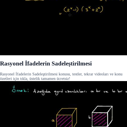
Rasyonel İfadelerin Sadeleştirilmesi
Rasyonel İfadelerin Sadeleştirilmesi konusu, testler, tekrar videoları ve konu
özetleri için tıkla, üstelik tamamen ücretsiz!