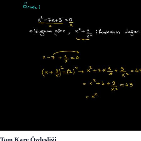
Tam Kare Özdeşliği