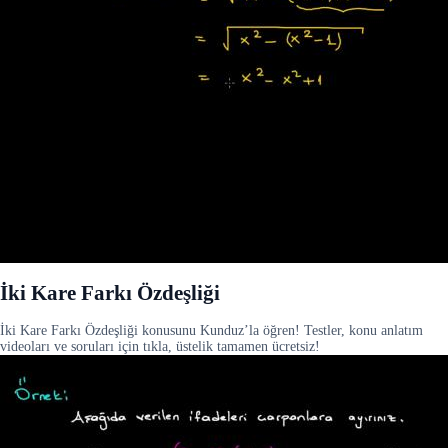
İki Kare Farkı Özdeşliği
İki Kare Farkı Özdeşliği konusunu Kunduz’la öğren! Testler, konu anlatım
videoları ve soruları için tıkla, üstelik tamamen ücretsiz!