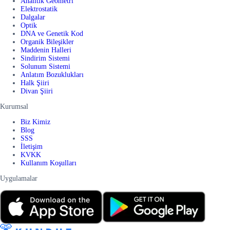
Analitik Geometri
Elektrostatik
Dalgalar
Optik
DNA ve Genetik Kod
Organik Bileşikler
Maddenin Halleri
Sindirim Sistemi
Solunum Sistemi
Anlatım Bozuklukları
Halk Şiiri
Divan Şiiri
Kurumsal
Biz Kimiz
Blog
SSS
İletişim
KVKK
Kullanım Koşulları
Uygulamalar