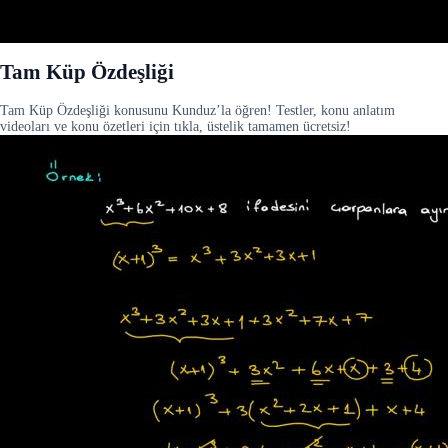
Tam Küp Özdeşliği
Tam Küp Özdeşliği konusunu Kunduz’la öğren! Testler, konu anlatım
videoları ve konu özetleri için tıkla, üstelik tamamen ücretsiz!