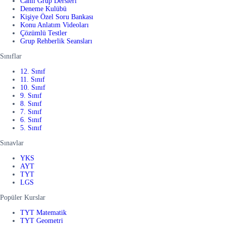
Canlı Grup Dersleri
Deneme Kulübü
Kişiye Özel Soru Bankası
Konu Anlatım Videoları
Çözümlü Testler
Grup Rehberlik Seansları
Sınıflar
12. Sınıf
11. Sınıf
10. Sınıf
9. Sınıf
8. Sınıf
7. Sınıf
6. Sınıf
5. Sınıf
Sınavlar
YKS
AYT
TYT
LGS
Popüler Kurslar
TYT Matematik
TYT Geometri