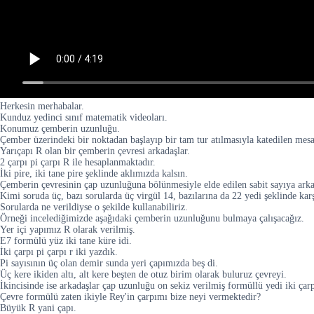
Herkesin merhabalar.
Kunduz yedinci sınıf matematik videoları.
Konumuz çemberin uzunluğu.
Çember üzerindeki bir noktadan başlayıp bir tam tur atılmasıyla katedilen me
Yarıçapı R olan bir çemberin çevresi arkadaşlar.
2 çarpı pi çarpı R ile hesaplanmaktadır.
İki pire, iki tane pire şeklinde aklımızda kalsın.
Çemberin çevresinin çap uzunluğuna bölünmesiyle elde edilen sabit sayıya arkada
Kimi soruda üç, bazı sorularda üç virgül 14, bazılarına da 22 yedi şeklinde karş
Sorularda ne verildiyse o şekilde kullanabiliriz.
Örneği incelediğimizde aşağıdaki çemberin uzunluğunu bulmaya çalışacağız.
Yer içi yapımız R olarak verilmiş.
E7 formülü yüz iki tane küre idi.
İki çarpı pi çarpı r iki yazdık.
Pi sayısının üç olan demir sunda yeri çapımızda beş di.
Üç kere ikiden altı, alt kere beşten de otuz birim olarak buluruz çevreyi.
İkincisinde ise arkadaşlar çap uzunluğu on sekiz verilmiş formüllü yedi iki çarpı 
Çevre formülü zaten ikiyle Rey'in çarpımı bize neyi vermektedir?
Büyük R yani çapı.