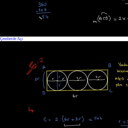
Çemberde Açı