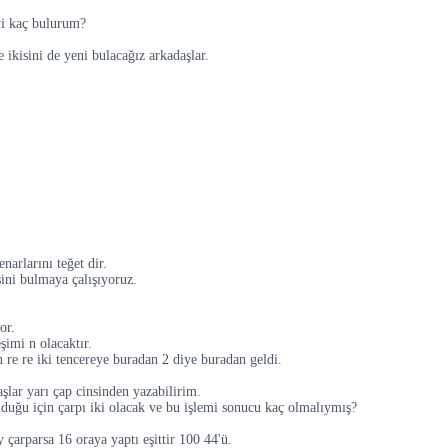
eyi kaç bulurum?
 ikisini de yeni bulacağız arkadaşlar.
narlarını teğet dir.
ini bulmaya çalışıyoruz.
or.
şimi n olacaktır.
n re re iki tencereye buradan 2 diye buradan geldi.
şlar yarı çap cinsinden yazabilirim.
 olduğu için çarpı iki olacak ve bu işlemi sonucu kaç olmalıymış?
y çarparsa 16 oraya yaptı eşittir 100 44'ü.