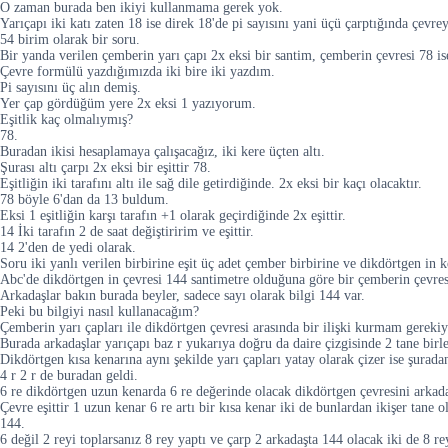
O zaman burada ben ikiyi kullanmama gerek yok.
Yarıçapı iki katı zaten 18 ise direk 18'de pi sayısını yani üçü çarptığında çevr
54 birim olarak bir soru.
Bir yanda verilen çemberin yarı çapı 2x eksi bir santim, çemberin çevresi 78 ise
Çevre formülü yazdığımızda iki bire iki yazdım.
Pi sayısını üç alın demiş.
Yer çap gördüğüm yere 2x eksi 1 yazıyorum.
Eşitlik kaç olmalıymış?
78.
Buradan ikisi hesaplamaya çalışacağız, iki kere üçten altı.
Şurası altı çarpı 2x eksi bir eşittir 78.
Eşitliğin iki tarafını altı ile sağ dile getirdiğinde. 2x eksi bir kaçı olacaktır.
78 böyle 6'dan da 13 buldum.
Eksi 1 eşitliğin karşı tarafın +1 olarak geçirdiğinde 2x eşittir.
14 İki tarafın 2 de saat değiştiririm ve eşittir.
14 2'den de yedi olarak.
Soru iki yanlı verilen birbirine eşit üç adet çember birbirine ve dikdörtgen in ke
Abc'de dikdörtgen in çevresi 144 santimetre olduğuna göre bir çemberin çevres
Arkadaşlar bakın burada beyler, sadece sayı olarak bilgi 144 var.
Peki bu bilgiyi nasıl kullanacağım?
Çemberin yarı çapları ile dikdörtgen çevresi arasında bir ilişki kurmam gerekiy
Burada arkadaşlar yarıçapı baz r yukarıya doğru da daire çizgisinde 2 tane birle
Dikdörtgen kısa kenarına aynı şekilde yarı çapları yatay olarak çizer ise şurada
4 r 2 r de buradan geldi.
6 re dikdörtgen uzun kenarda 6 re değerinde olacak dikdörtgen çevresini arkada
Çevre eşittir 1 uzun kenar 6 re artı bir kısa kenar iki de bunlardan ikişer tane
144.
6 değil 2 reyi toplarsanız 8 rey yaptı ve çarp 2 arkadaşta 144 olacak iki de 8 re