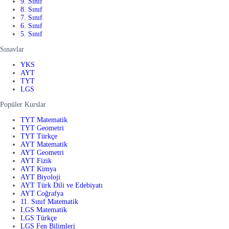
9. Sınıf
8. Sınıf
7. Sınıf
6. Sınıf
5. Sınıf
Sınavlar
YKS
AYT
TYT
LGS
Popüler Kurslar
TYT Matematik
TYT Geometri
TYT Türkçe
AYT Matematik
AYT Geometri
AYT Fizik
AYT Kimya
AYT Biyoloji
AYT Türk Dili ve Edebiyatı
AYT Coğrafya
11. Sınıf Matematik
LGS Matematik
LGS Türkçe
LGS Fen Bilimleri