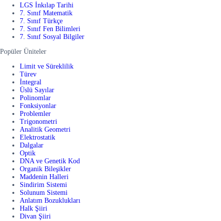
LGS İnkılap Tarihi
7. Sınıf Matematik
7. Sınıf Türkçe
7. Sınıf Fen Bilimleri
7. Sınıf Sosyal Bilgiler
Popüler Üniteler
Limit ve Süreklilik
Türev
İntegral
Üslü Sayılar
Polinomlar
Fonksiyonlar
Problemler
Trigonometri
Analitik Geometri
Elektrostatik
Dalgalar
Optik
DNA ve Genetik Kod
Organik Bileşikler
Maddenin Halleri
Sindirim Sistemi
Solunum Sistemi
Anlatım Bozuklukları
Halk Şiiri
Divan Şiiri