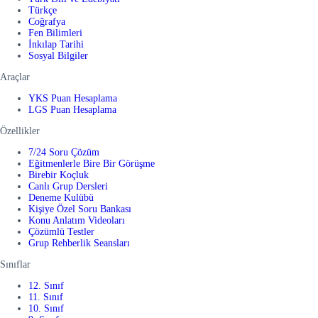
Türkçe
Coğrafya
Fen Bilimleri
İnkılap Tarihi
Sosyal Bilgiler
Araçlar
YKS Puan Hesaplama
LGS Puan Hesaplama
Özellikler
7/24 Soru Çözüm
Eğitmenlerle Bire Bir Görüşme
Birebir Koçluk
Canlı Grup Dersleri
Deneme Kulübü
Kişiye Özel Soru Bankası
Konu Anlatım Videoları
Çözümlü Testler
Grup Rehberlik Seansları
Sınıflar
12. Sınıf
11. Sınıf
10. Sınıf