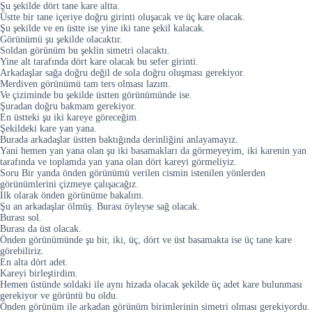
Şu şekilde dört tane kare altta.
Üstte bir tane içeriye doğru girinti oluşacak ve üç kare olacak.
Şu şekilde ve en üstte ise yine iki tane şekil kalacak.
Görünümü şu şekilde olacaktır.
Soldan görünüm bu şeklin simetri olacaktı.
Yine alt tarafında dört kare olacak bu sefer girinti.
Arkadaşlar sağa doğru değil de sola doğru oluşması gerekiyor.
Merdiven görünümü tam ters olması lazım.
Ve çiziminde bu şekilde üstten görünümünde ise.
Şuradan doğru bakmam gerekiyor.
En üstteki şu iki kareye göreceğim.
Şekildeki kare yan yana.
Burada arkadaşlar üstten baktığında derinliğini anlayamayız.
Yani hemen yan yana olan şu iki basamakları da görmeyeyim, iki karenin yan
tarafında ve toplamda yan yana olan dört kareyi görmeliyiz.
Soru Bir yanda önden görünümü verilen cismin istenilen yönlerden
görünümlerini çizmeye çalışacağız.
İlk olarak önden görünüme bakalım.
Şu an arkadaşlar ölmüş. Burası öyleyse sağ olacak.
Burası sol.
Burası da üst olacak.
Önden görünümünde şu bir, iki, üç, dört ve üst basamakta ise üç tane kare
görebiliriz.
En alta dört adet.
Kareyi birleştirdim.
Hemen üstünde soldaki ile aynı hizada olacak şekilde üç adet kare bulunması
gerekiyor ve görüntü bu oldu.
Önden görünüm ile arkadan görünüm birimlerinin simetri olması gerekiyordu.