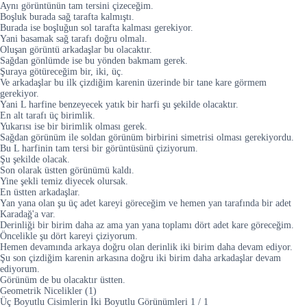
Aynı görüntünün tam tersini çizeceğim.
Boşluk burada sağ tarafta kalmıştı.
Burada ise boşluğun sol tarafta kalması gerekiyor.
Yani basamak sağ tarafı doğru olmalı.
Oluşan görüntü arkadaşlar bu olacaktır.
Sağdan gönlümde ise bu yönden bakmam gerek.
Şuraya götüreceğim bir, iki, üç.
Ve arkadaşlar bu ilk çizdiğim karenin üzerinde bir tane kare görmem
gerekiyor.
Yani L harfine benzeyecek yatık bir harfi şu şekilde olacaktır.
En alt tarafı üç birimlik.
Yukarısı ise bir birimlik olması gerek.
Sağdan görünüm ile soldan görünüm birbirini simetrisi olması gerekiyordu.
Bu L harfinin tam tersi bir görüntüsünü çiziyorum.
Şu şekilde olacak.
Son olarak üstten görünümü kaldı.
Yine şekli temiz diyecek olursak.
En üstten arkadaşlar.
Yan yana olan şu üç adet kareyi göreceğim ve hemen yan tarafında bir adet
Karadağ'a var.
Derinliği bir birim daha az ama yan yana toplamı dört adet kare göreceğim.
Öncelikle şu dört kareyi çiziyorum.
Hemen devamında arkaya doğru olan derinlik iki birim daha devam ediyor.
Şu son çizdiğim karenin arkasına doğru iki birim daha arkadaşlar devam
ediyorum.
Görünüm de bu olacaktır üstten.
Geometrik Nicelikler (1)
Üç Boyutlu Cisimlerin İki Boyutlu Görünümleri
1
/
1