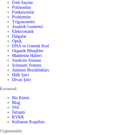
Üslü Sayılar
Polinomlar
Fonksiyonlar
Problemler
Trigonometri
Analitik Geometri
Elektrostatik
Dalgalar
Optik
DNA ve Genetik Kod
Organik Bileşikler
Maddenin Halleri
Sindirim Sistemi
Solunum Sistemi
Anlatım Bozuklukları
Halk Şiiri
Divan Şiiri
Kurumsal
Biz Kimiz
Blog
SSS
İletişim
KVKK
Kullanım Koşulları
Uygulamalar