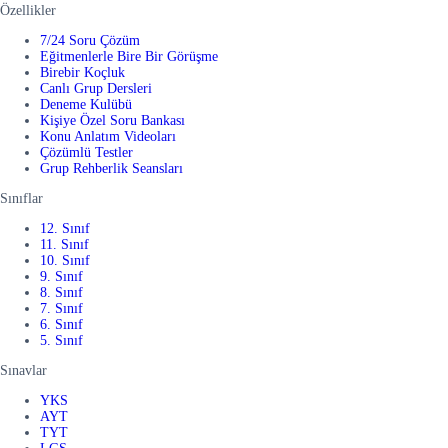
Özellikler
7/24 Soru Çözüm
Eğitmenlerle Bire Bir Görüşme
Birebir Koçluk
Canlı Grup Dersleri
Deneme Kulübü
Kişiye Özel Soru Bankası
Konu Anlatım Videoları
Çözümlü Testler
Grup Rehberlik Seansları
Sınıflar
12. Sınıf
11. Sınıf
10. Sınıf
9. Sınıf
8. Sınıf
7. Sınıf
6. Sınıf
5. Sınıf
Sınavlar
YKS
AYT
TYT