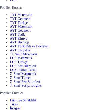
LGS
Popüler Kurslar
TYT Matematik
TYT Geometri
TYT Türkçe
AYT Matematik
AYT Geometri
AYT Fizik
AYT Kimya
AYT Biyoloji
AYT Türk Dili ve Edebiyatı
AYT Coğrafya
11. Sınıf Matematik
LGS Matematik
LGS Türkçe
LGS Fen Bilimleri
LGS İnkılap Tarihi
7. Sınıf Matematik
7. Sınıf Türkçe
7. Sınıf Fen Bilimleri
7. Sınıf Sosyal Bilgiler
Popüler Üniteler
Limit ve Süreklilik
Türev
İntegral