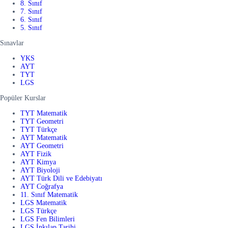
8. Sınıf
7. Sınıf
6. Sınıf
5. Sınıf
Sınavlar
YKS
AYT
TYT
LGS
Popüler Kurslar
TYT Matematik
TYT Geometri
TYT Türkçe
AYT Matematik
AYT Geometri
AYT Fizik
AYT Kimya
AYT Biyoloji
AYT Türk Dili ve Edebiyatı
AYT Coğrafya
11. Sınıf Matematik
LGS Matematik
LGS Türkçe
LGS Fen Bilimleri
LGS İnkılap Tarihi