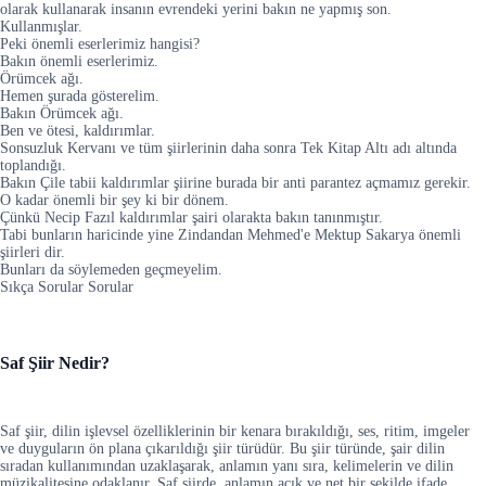
olarak kullanarak insanın evrendeki yerini bakın ne yapmış son.
Kullanmışlar.
Peki önemli eserlerimiz hangisi?
Bakın önemli eserlerimiz.
Örümcek ağı.
Hemen şurada gösterelim.
Bakın Örümcek ağı.
Ben ve ötesi, kaldırımlar.
Sonsuzluk Kervanı ve tüm şiirlerinin daha sonra Tek Kitap Altı adı altında
toplandığı.
Bakın Çile tabii kaldırımlar şiirine burada bir anti parantez açmamız gerekir.
O kadar önemli bir şey ki bir dönem.
Çünkü Necip Fazıl kaldırımlar şairi olarakta bakın tanınmıştır.
Tabi bunların haricinde yine Zindandan Mehmed'e Mektup Sakarya önemli
şiirleri dir.
Bunları da söylemeden geçmeyelim.
Sıkça Sorular Sorular
Saf Şiir Nedir?
Saf şiir, dilin işlevsel özelliklerinin bir kenara bırakıldığı, ses, ritim, imgeler
ve duyguların ön plana çıkarıldığı şiir türüdür. Bu şiir türünde, şair dilin
sıradan kullanımından uzaklaşarak, anlamın yanı sıra, kelimelerin ve dilin
müzikalitesine odaklanır. Saf şiirde, anlamın açık ve net bir şekilde ifade