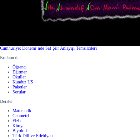
Cumhuriyet Dönemi’nde Saf Şiir Anlayışı Temsilcileri
Kullanıcılar
Öğrenci
Eğitmen
Okullar
Kunduz US
Paketler
Sorular
Dersler
Matematik
Geometri
Fizik
Kimya
Biyoloji
Türk Dili ve Edebiyatı