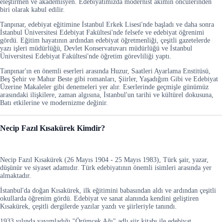
eleştirmen ve akademisyen. Edebiyatımızda modernist akımın öncülerinden
biri olarak kabul edilir.
Tanpınar, edebiyat eğitimine İstanbul Erkek Lisesi'nde başladı ve daha sonra
İstanbul Üniversitesi Edebiyat Fakültesi'nde felsefe ve edebiyat öğrenimi
gördü. Eğitim hayatının ardından edebiyat öğretmenliği, çeşitli gazetelerde
yazı işleri müdürlüğü, Devlet Konservatuvarı müdürlüğü ve İstanbul
Üniversitesi Edebiyat Fakültesi'nde öğretim görevliliği yaptı.
Tanpınar'ın en önemli eserleri arasında Huzur, Saatleri Ayarlama Enstitüsü,
Beş Şehir ve Mahur Beste gibi romanları, Şiirler, Yaşadığım Gibi ve Edebiyat
Üzerine Makaleler gibi denemeleri yer alır. Eserlerinde geçmişle günümüz
arasındaki ilişkilere, zaman algısına, İstanbul'un tarihi ve kültürel dokusuna,
Batı etkilerine ve modernizme değinir.
Necip Fazıl Kısakürek Kimdir?
Necip Fazıl Kısakürek (26 Mayıs 1904 - 25 Mayıs 1983), Türk şair, yazar,
düşünür ve siyaset adamıdır. Türk edebiyatının önemli isimleri arasında yer
almaktadır.
İstanbul'da doğan Kısakürek, ilk eğitimini babasından aldı ve ardından çeşitli
okullarda öğrenim gördü. Edebiyat ve sanat alanında kendini geliştiren
Kısakürek, çeşitli dergilerde yazılar yazdı ve şiirleriyle tanındı.
1933 yılında yayımladığı "Örümcek Ağı" adlı şiir kitabı ile edebiyat