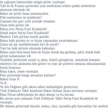
de çağrışım bakımından zengin şiirler yazmıştır.
Tabi ki de Fransız şairlerden yani sembolizm erdem çünkü sembolizm
akımının etkisinde idi.
Bakın saf şiirler bunu unutmayalım.
Peki eserlerimiz ne içindeyim?
Zamanın her şeyi yerli yerinde vesselam.
Onun ünlü şiirleri dir.
Bakın evet Necip Fazıl Kısakürek!
Şimdi bakın Necip Fazıl Kısakürek!
Modern Türk şiirinin mistik şairidir.
Bakın halk şiirinin öz ve biçim yapısından yararlanmıştır.
Zaten saf şiir özelliklerinden biri de neydi?
Yani bu halk şiirinin etkisinde kalmaları.
Bakın onun hem konu hem de biçim olarak dış görünüş, şekil olarak halk
şiirini kullanmaları idi.
Özellikle şiirlerinde esrarlı iç alem, felsefi görüşlerini, metafizik konuları
etkileyici bir anlatımla dile getirir ve yine saf şiirlerin olmazsa olmazlarından
biçim kusursuz.
Buna bakın, önem vermiştir.
Peki şiirlerinde hangi unvanları kullanır?
Bakın Ozan N.
Ve K.
Ve Adı Değmez gibi takma adları kullandığını görüyoruz.
Türk Edebiyatı Vakfı kendisine Bakın Sultanı Şuara unvanını vermiştir.
Hani Divan edebiyatında bu akçe almıştı ya bu ünvanı.
Bu unvan aynı zamanda Türk Edebiyatı Vakfı Necip Fazıl Kısakürek de
vermiştir.
Bir dönem şiirlerinde hayalet, kabus, cüce, karanlık gibi kavramları bir sembol