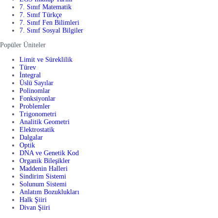
7. Sınıf Matematik
7. Sınıf Türkçe
7. Sınıf Fen Bilimleri
7. Sınıf Sosyal Bilgiler
Popüler Üniteler
Limit ve Süreklilik
Türev
İntegral
Üslü Sayılar
Polinomlar
Fonksiyonlar
Problemler
Trigonometri
Analitik Geometri
Elektrostatik
Dalgalar
Optik
DNA ve Genetik Kod
Organik Bileşikler
Maddenin Halleri
Sindirim Sistemi
Solunum Sistemi
Anlatım Bozuklukları
Halk Şiiri
Divan Şiiri