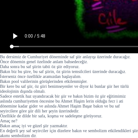
Bu dersimiz de Cumhuriyet döneminde saf şiir anlayışı üzerinde duracağız.
Önce dönemin genel özelinde anlam bahsedeceğiz.
Daha sonra bu saf şiirin tabii öz şiir ediyoruz.
Bakın biz bu şiire, bu saf şiirin, öz şiirin temsilcileri üzerinde duracağız.
İsterseniz önce özellikle aramızdan başlayalım.
Bakın pool valilerinin görüşlerinden etkilenmişler.
Bir kere bu saf şiir, öz şiiri benimseyenler ve diyor ki bunlar şiir her türlü
ideolojinin dışında olmalı.
Sadece estetik haz uyandıracak bir şiir ve bakın bizim öz şiir eğitimimiz
aslında cumhuriyetten öncesine bu Ahmet Haşim lerin olduğu fecr i ati
dönemine kadar gider ve aslında Ahmet Haşim Başar bakın ve bu saf
seyircilere göre şiir dili her şeyin üzerindedir.
Özellikle de dilde bir safa, koşma ve sadeleşme görüyoruz.
Amaç ne?
Bakın amaç iyi ve güzel şiir yazmaktır.
En değerli şey saf seyirciler için dizelere bakın ve sembolizm etkilendikleri şiir
akımı sembolizm dir.