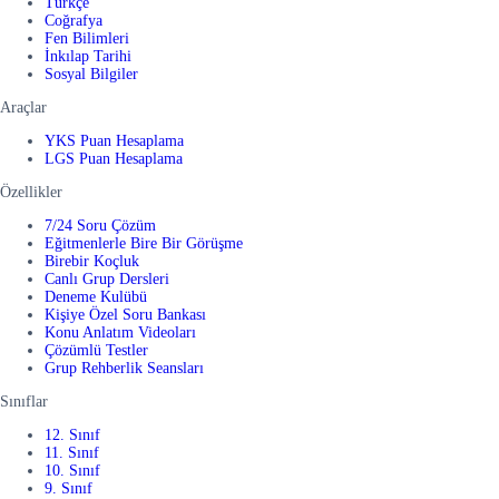
Türkçe
Coğrafya
Fen Bilimleri
İnkılap Tarihi
Sosyal Bilgiler
Araçlar
YKS Puan Hesaplama
LGS Puan Hesaplama
Özellikler
7/24 Soru Çözüm
Eğitmenlerle Bire Bir Görüşme
Birebir Koçluk
Canlı Grup Dersleri
Deneme Kulübü
Kişiye Özel Soru Bankası
Konu Anlatım Videoları
Çözümlü Testler
Grup Rehberlik Seansları
Sınıflar
12. Sınıf
11. Sınıf
10. Sınıf
9. Sınıf