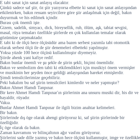
E tabi sanat için sanat anlayış olacaktır.
Çünkü sadece saf şiir, öz şiir yazıyorsa elbette ki sanat için sanat anlayışından
etkilenirken, bakın ressam seyircilere göre şiir anlaşılmak için değil, bakın
duyurmak ve his edilmek içindir.
Burası çok önemli işte.
Gizem, sadelik, simyacı, dick, bireysellik, ruh, ölüm, aşk, tabiat sevgisi,
masal, rüya temaları özellikle şiirlerde en çok kullanılan temalar olarak
gözümüze çarpmaktadır.
E tabi ki de ölçü hece ölçüsüdür ama bazen serbest yazımla tabi otomotik
olarak serbest ölçü ile de şiir denemeleri elbetteki yapılmıştır.
Yoksa yüzde 100 hece ölçüsü kullanılmıştır diyemeyiz.
Şiirde ahenk yani kafiye redif.
Bakın bunlar önemli ve şu şekle de şiirin şekli, biçimi önemlidir.
Bakın ve sembolizm den tabii ki etkilendikleri için musikiyi önem vermişler
ve musikinin her şeyden önce geldiği anlayışından hareket etmişlerdir.
Şimdi temsilcilerimize geçebiliriz.
Peki bakalım bu saf şiirin temsilcileri kimlerdir ve neler yapmıştır?
Bakın Ahmet Hamdi Tanpınar.
Bir kere Ahmet Hamdi Tanpınar'ın şiirlerinin ana unsuru musiki dir, his dir ve
hayaldir, rüyadır.
Vakıa.
Bunlar Ahmet Hamdi Tanpınar ile ilgili bizim anahtar kelimeleri.
Bir bakın.
Şiirlerinde dış öge olarak ahengi görüyoruz ki, saf şiirin şiirlerinde bir
özelliğidir.
İç öge olarak da bakın.
Zaman kavramını ve bilinçaltının ağır vasfını görüyoruz.
Şiirlerini sade dille yazmış ve bakın hece ölçüsü kullanmıştır, imge ve özellikle