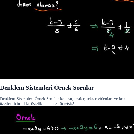
Denklem Sistemleri Örnek Sorular
Denklem Sistemleri Örnek Sorular konusu, testler, tekrar videoları ve konu
özetleri için tıkla, üstelik tamamen ücretsiz!