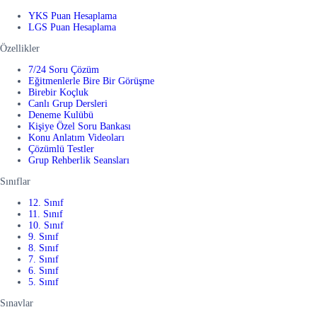
YKS Puan Hesaplama
LGS Puan Hesaplama
Özellikler
7/24 Soru Çözüm
Eğitmenlerle Bire Bir Görüşme
Birebir Koçluk
Canlı Grup Dersleri
Deneme Kulübü
Kişiye Özel Soru Bankası
Konu Anlatım Videoları
Çözümlü Testler
Grup Rehberlik Seansları
Sınıflar
12. Sınıf
11. Sınıf
10. Sınıf
9. Sınıf
8. Sınıf
7. Sınıf
6. Sınıf
5. Sınıf
Sınavlar