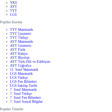
YKS
AYT
TYT
LGS
Popüler Kurslar
TYT Matematik
TYT Geometri
TYT Türkçe
AYT Matematik
AYT Geometri
AYT Fizik
AYT Kimya
AYT Biyoloji
AYT Türk Dili ve Edebiyatı
AYT Coğrafya
11. Sınıf Matematik
LGS Matematik
LGS Türkçe
LGS Fen Bilimleri
LGS İnkılap Tarihi
7. Sınıf Matematik
7. Sınıf Türkçe
7. Sınıf Fen Bilimleri
7. Sınıf Sosyal Bilgiler
Popüler Üniteler