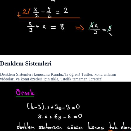
Denklem Sistemleri
Denklem Sistemleri konusunu Kunduz’la öğren! Testler, konu anlatım
videoları ve konu özetleri için tıkla, üstelik tamamen ücretsiz!