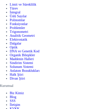
Limit ve Süreklilik
Türev
İntegral
Üslü Sayılar
Polinomlar
Fonksiyonlar
Problemler
Trigonometri
Analitik Geometri
Elektrostatik
Dalgalar
Optik
DNA ve Genetik Kod
Organik Bileşikler
Maddenin Halleri
Sindirim Sistemi
Solunum Sistemi
Anlatım Bozuklukları
Halk Şiiri
Divan Şiiri
Kurumsal
Biz Kimiz
Blog
SSS
İletişim
KVKK