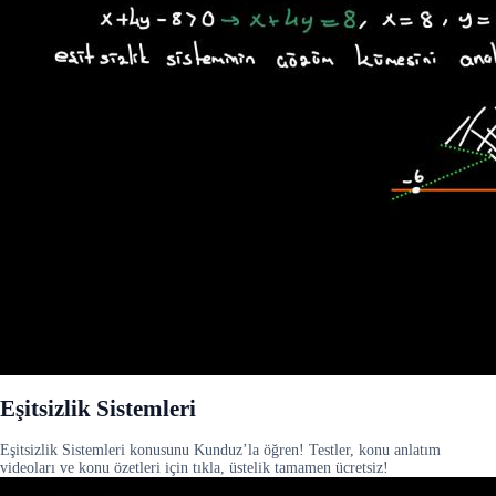
Eşitsizlik Sistemleri
Eşitsizlik Sistemleri konusunu Kunduz’la öğren! Testler, konu anlatım
videoları ve konu özetleri için tıkla, üstelik tamamen ücretsiz!