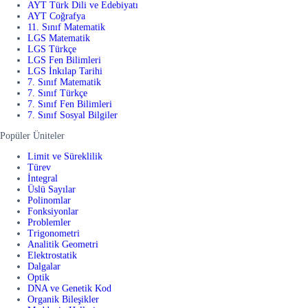
AYT Türk Dili ve Edebiyatı
AYT Coğrafya
11. Sınıf Matematik
LGS Matematik
LGS Türkçe
LGS Fen Bilimleri
LGS İnkılap Tarihi
7. Sınıf Matematik
7. Sınıf Türkçe
7. Sınıf Fen Bilimleri
7. Sınıf Sosyal Bilgiler
Popüler Üniteler
Limit ve Süreklilik
Türev
İntegral
Üslü Sayılar
Polinomlar
Fonksiyonlar
Problemler
Trigonometri
Analitik Geometri
Elektrostatik
Dalgalar
Optik
DNA ve Genetik Kod
Organik Bileşikler