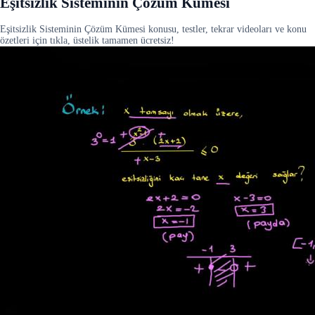
Eşitsizlik Sisteminin Çözüm Kümesi
Eşitsizlik Sisteminin Çözüm Kümesi konusu, testler, tekrar videoları ve konu
özetleri için tıkla, üstelik tamamen ücretsiz!