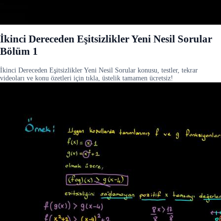
İkinci Dereceden Eşitsizlikler Yeni Nesil Sorular
Bölüm 1
İkinci Dereceden Eşitsizlikler Yeni Nesil Sorular konusu, testler, tekrar
videoları ve konu özetleri için tıkla, üstelik tamamen ücretsiz!