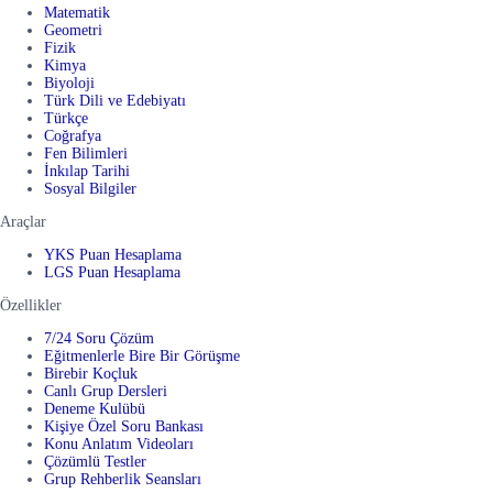
Matematik
Geometri
Fizik
Kimya
Biyoloji
Türk Dili ve Edebiyatı
Türkçe
Coğrafya
Fen Bilimleri
İnkılap Tarihi
Sosyal Bilgiler
Araçlar
YKS Puan Hesaplama
LGS Puan Hesaplama
Özellikler
7/24 Soru Çözüm
Eğitmenlerle Bire Bir Görüşme
Birebir Koçluk
Canlı Grup Dersleri
Deneme Kulübü
Kişiye Özel Soru Bankası
Konu Anlatım Videoları
Çözümlü Testler
Grup Rehberlik Seansları