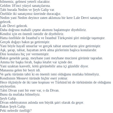
bilmemiz, gelmesi yeterli olacaktır.
Geldim 18'inci yüzyıl sanatçılarına.
Tabi burada Nedim ve Şeyh Galip var.
Özelikle iki sanatçımız üzerinde duracağız.
Nedim yani Nedim deyince zaten aklımıza bir kere Lale Devri sanatçısı
gelecek.
Lale Devri gelecek.
Daha doğrusu mahalli çeşme akımını başlatmıştır diyebiliriz.
Kendisi için en önemli ismidir de diyebiliriz.
Hatta özellikle de İstanbul'u ve İstanbul Türkçesini şiiri müziğe taşımıştır.
Gerçek doğayı bakın şu getirmiştir.
Yani böyle hayalî unsurlar ve gerçek tabiat unsurlarını şiire getirmiştir.
Aşk, şarap, tabiat, hayattan zevk alma şiirlerinin başlıca konularıdır.
Dini konulara hiç yer vermemiştir.
Bakın genelde şarap, meyhane yani meyhane mucizesi görünür taşradan.
Amma bir başka ferah, başka letafet var içinde der.
Yani uzaktan kasvetli, kötü görünebilir ama içi güzeldir diyor.
Manasına gelen bir beyti idi.
Ve şarkı türünün tabii ki en önemli ismi olduğunu mutlaka bilmeliyiz.
Kendisinin Mesnevi türünde hiçbir eseri yoktur.
Hece ölçüsüyle de iki tane koşması ve Türküsü'nü de türküsünün de olduğunu
söyleyelim.
Tabii Divan yani bir eser var, o da Divan.
Bunu da mutlaka bilmeliyiz.
Şeyh Galip.
Divan edebiyatının aslında son büyük şairi olarak da geçer.
Bakın Şeyh Galip.
Peki nelerdir özelliği?