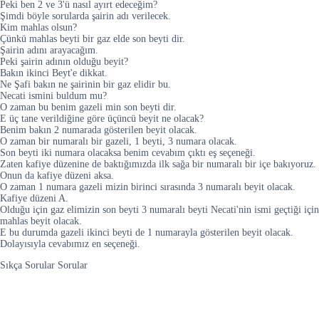
Peki ben 2 ve 3'ü nasıl ayırt edeceğim?
Şimdi böyle sorularda şairin adı verilecek.
Kim mahlas olsun?
Çünkü mahlas beyti bir gaz elde son beyti dir.
Şairin adını arayacağım.
Peki şairin adının olduğu beyit?
Bakın ikinci Beyt'e dikkat.
Ne Şafi bakın ne şairinin bir gaz elidir bu.
Necati ismini buldum mu?
O zaman bu benim gazeli min son beyti dir.
E üç tane verildiğine göre üçüncü beyit ne olacak?
Benim bakın 2 numarada gösterilen beyit olacak.
O zaman bir numaralı bir gazeli, 1 beyti, 3 numara olacak.
Son beyti iki numara olacaksa benim cevabım çıktı eş seçeneği.
Zaten kafiye düzenine de baktığımızda ilk sağa bir numaralı bir içe bakıyoruz.
Onun da kafiye düzeni aksa.
O zaman 1 numara gazeli mizin birinci sırasında 3 numaralı beyit olacak.
Kafiye düzeni A.
Olduğu için gaz elimizin son beyti 3 numaralı beyti Necati'nin ismi geçtiği için
mahlas beyit olacak.
E bu durumda gazeli ikinci beyti de 1 numarayla gösterilen beyit olacak.
Dolayısıyla cevabımız en seçeneği.
Sıkça Sorular Sorular