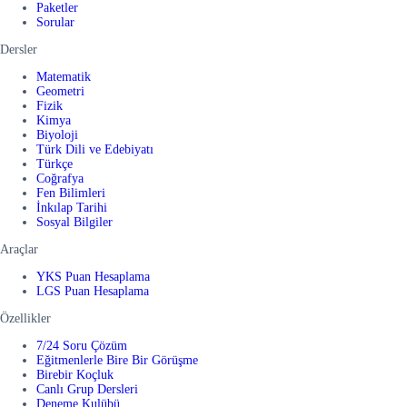
Paketler
Sorular
Dersler
Matematik
Geometri
Fizik
Kimya
Biyoloji
Türk Dili ve Edebiyatı
Türkçe
Coğrafya
Fen Bilimleri
İnkılap Tarihi
Sosyal Bilgiler
Araçlar
YKS Puan Hesaplama
LGS Puan Hesaplama
Özellikler
7/24 Soru Çözüm
Eğitmenlerle Bire Bir Görüşme
Birebir Koçluk
Canlı Grup Dersleri
Deneme Kulübü