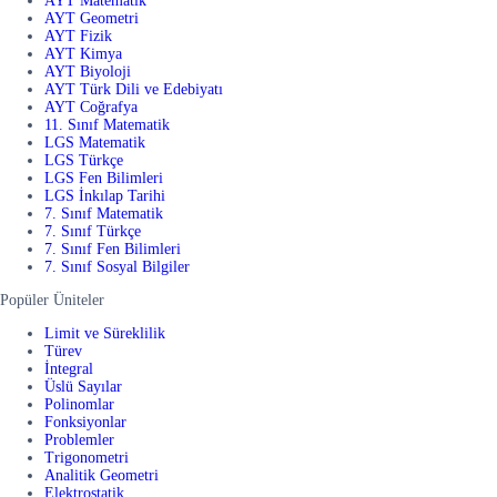
AYT Matematik
AYT Geometri
AYT Fizik
AYT Kimya
AYT Biyoloji
AYT Türk Dili ve Edebiyatı
AYT Coğrafya
11. Sınıf Matematik
LGS Matematik
LGS Türkçe
LGS Fen Bilimleri
LGS İnkılap Tarihi
7. Sınıf Matematik
7. Sınıf Türkçe
7. Sınıf Fen Bilimleri
7. Sınıf Sosyal Bilgiler
Popüler Üniteler
Limit ve Süreklilik
Türev
İntegral
Üslü Sayılar
Polinomlar
Fonksiyonlar
Problemler
Trigonometri
Analitik Geometri
Elektrostatik