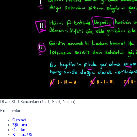
Divan Şiiri Sanatçıları (Nefi, Nabi, Nedim)
Kullanıcılar
Öğrenci
Eğitmen
Okullar
Kunduz US