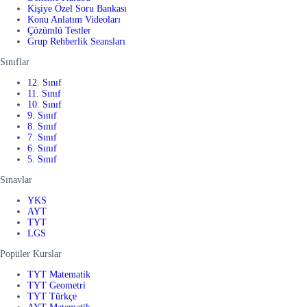
Kişiye Özel Soru Bankası
Konu Anlatım Videoları
Çözümlü Testler
Grup Rehberlik Seansları
Sınıflar
12. Sınıf
11. Sınıf
10. Sınıf
9. Sınıf
8. Sınıf
7. Sınıf
6. Sınıf
5. Sınıf
Sınavlar
YKS
AYT
TYT
LGS
Popüler Kurslar
TYT Matematik
TYT Geometri
TYT Türkçe