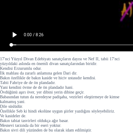
17'nci Yüzyıl Divan Edebiyatı sanatçıların dayısı ve Nef II, tabii 17'nci
yüzyıldaki aslında en önemli divan sanatçılarından biridir.
Kendisi Erzurumlu odur.
İlk mahlası da zararlı anlamına gelen Dari dir.
Bakın özellikle de bakın kaside ve hiciv ustasıdır kendisi.
Tabii Fahriye de de ön plandadır.
Yani kendini övme de de ön plandadır hani.
Övdüğünü aşırı över, yer dibini yerin dibine geçir.
Babasından tutun da neredeyse padişaha, vezirleri eleştirmeye de kimse
kalmamış yani.
Dile süslüdür.
Özellikle Seb ki hindi ekolüne uygun şiirler yazdığını söyleyebiliriz.
Ve kasideler de.
Bakın tabiat tasvirleri oldukça ağır basar.
Mesnevi tarzında da bir eseri yoktur.
Bakın sivri dili yüzünden de bu olarak idam edilmiştir.