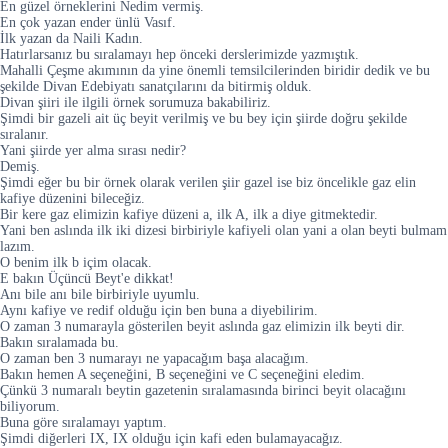
En güzel örneklerini Nedim vermiş.
En çok yazan ender ünlü Vasıf.
İlk yazan da Naili Kadın.
Hatırlarsanız bu sıralamayı hep önceki derslerimizde yazmıştık.
Mahalli Çeşme akımının da yine önemli temsilcilerinden biridir dedik ve bu
şekilde Divan Edebiyatı sanatçılarını da bitirmiş olduk.
Divan şiiri ile ilgili örnek sorumuza bakabiliriz.
Şimdi bir gazeli ait üç beyit verilmiş ve bu bey için şiirde doğru şekilde
sıralanır.
Yani şiirde yer alma sırası nedir?
Demiş.
Şimdi eğer bu bir örnek olarak verilen şiir gazel ise biz öncelikle gaz elin
kafiye düzenini bileceğiz.
Bir kere gaz elimizin kafiye düzeni a, ilk A, ilk a diye gitmektedir.
Yani ben aslında ilk iki dizesi birbiriyle kafiyeli olan yani a olan beyti bulmam
lazım.
O benim ilk b içim olacak.
E bakın Üçüncü Beyt'e dikkat!
Anı bile anı bile birbiriyle uyumlu.
Aynı kafiye ve redif olduğu için ben buna a diyebilirim.
O zaman 3 numarayla gösterilen beyit aslında gaz elimizin ilk beyti dir.
Bakın sıralamada bu.
O zaman ben 3 numarayı ne yapacağım başa alacağım.
Bakın hemen A seçeneğini, B seçeneğini ve C seçeneğini eledim.
Çünkü 3 numaralı beytin gazetenin sıralamasında birinci beyit olacağını
biliyorum.
Buna göre sıralamayı yaptım.
Şimdi diğerleri IX, IX olduğu için kafi eden bulamayacağız.