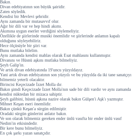
Bakın.
Divan edebiyatının son büyük şairidir.
Zaten söyledik.
Kendisi bir Mevlevi şehridir.
Aynı zamanda bir mutasavvıf olur.
Ağır bir dili var ve hep hindi akımı.
Akımına uygun eserler verdiğini söylemeliyiz.
Özellikle de şiirlerinde musiki önemlidir ve şiirlerinde anlamın kapalı
olduğunu söyleyebiliriz.
Hece ölçüsüyle bir şiiri var.
Bunu mutlaka bilelim.
Aynı zamanda kendisi mahlas olarak Esat mahlasını kullanmıştır.
Divanını ve Hüsnü aşkını mutlaka bilmeliyiz.
Şeyh Galip'in.
Ve artık divan edebiyatında 19'uncu yüzyıldayız.
Yani artık divan edebiyatının son yüzyılı ve bu yüzyılda da iki tane sanatçıyı
bilmemiz yeterli olacaktır.
Birincisi Keçecizade İzzet Molla dır.
Bakın şimdi Keçecizade İzzet Molla'nın sade bir dili vardır ve aynı zamanda
kendisi nüktedan bir mizaca sahiptir.
Şeyh galibini, hüsnü aşkına nazire olarak bakın Gülşen'i Aşk'ı yazmıştır.
Mihnet Keşan eseri önemlidir.
Bakın çünkü Keşan'a sürgün edilmiştir.
Oradaki sürgün günlerini anlatır bakın.
Ve son olarak bilmemiz gereken ender ünlü vasıfta bir ender ünlü vasıf
Nedim'in etkisindedir.
Bir kere bunu bilmeliyiz.
En çok şarkı yazan sanatçıdır.