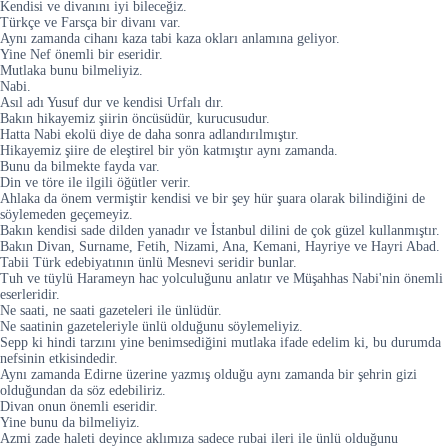
Kendisi ve divanını iyi bileceğiz.
Türkçe ve Farsça bir divanı var.
Aynı zamanda cihanı kaza tabi kaza okları anlamına geliyor.
Yine Nef önemli bir eseridir.
Mutlaka bunu bilmeliyiz.
Nabi.
Asıl adı Yusuf dur ve kendisi Urfalı dır.
Bakın hikayemiz şiirin öncüsüdür, kurucusudur.
Hatta Nabi ekolü diye de daha sonra adlandırılmıştır.
Hikayemiz şiire de eleştirel bir yön katmıştır aynı zamanda.
Bunu da bilmekte fayda var.
Din ve töre ile ilgili öğütler verir.
Ahlaka da önem vermiştir kendisi ve bir şey hür şuara olarak bilindiğini de
söylemeden geçemeyiz.
Bakın kendisi sade dilden yanadır ve İstanbul dilini de çok güzel kullanmıştır.
Bakın Divan, Surname, Fetih, Nizami, Ana, Kemani, Hayriye ve Hayri Abad.
Tabii Türk edebiyatının ünlü Mesnevi seridir bunlar.
Tuh ve tüylü Harameyn hac yolculuğunu anlatır ve Müşahhas Nabi'nin önemli
eserleridir.
Ne saati, ne saati gazeteleri ile ünlüdür.
Ne saatinin gazeteleriyle ünlü olduğunu söylemeliyiz.
Sepp ki hindi tarzını yine benimsediğini mutlaka ifade edelim ki, bu durumda
nefsinin etkisindedir.
Aynı zamanda Edirne üzerine yazmış olduğu aynı zamanda bir şehrin gizi
olduğundan da söz edebiliriz.
Divan onun önemli eseridir.
Yine bunu da bilmeliyiz.
Azmi zade haleti deyince aklımıza sadece rubai ileri ile ünlü olduğunu