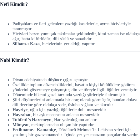
Nefi Kimdir?
Padişahlara ve ileri gelenlere yazdığı kasidelerle, ayrca hicivleriyle
tanınmıştır.
Hicivleri bazen yumuşak takılmalar şeklindedir, kimi zaman ise oldukça
ağır, hatta küfürlüdür; dili süslü ve sanatlıdır.
Silham-ı Kaza
, hicivlerinin yer aldığı yapıttır.
Nabi Kimdir?
Divan edebiyatında düşünce çığırı açmıştır.
Özellikle toplum düzensizliklerini, hayatın kişiyi kötülüklere götüren
yönlerini göstermeye çalışmıştır; din ve töreyle ilgili öğütler vermiştir.
Döneminde hikemî gazel tarzında yazdığı şiirleriyle ünlenmiştir.
Şiiri düşüncelerini anlatmada bir araç olarak görmüştür, bundan dolayı
dili devrine göre oldukça sade, üslubu sağlam ve akıcıdır.
Hayriye
, oğlu için yazdığı öğütlerle dolu mesnevidir.
Hayrabat
, bir aşk macerasını anlatan mesnevidir.
Tuhfetü’ş Haremeyn
, Hac yolculuğunu anlatır.
Münşeat
, mektuplarından oluşan bir yapıtıdır.
Fetihname-i Kamaniçe
, Dördüncü Mehmet’in Lehistan seferi için
yazılmış bir gazavatnamedir. İçinde yer yer manzum parçalar da vardır.