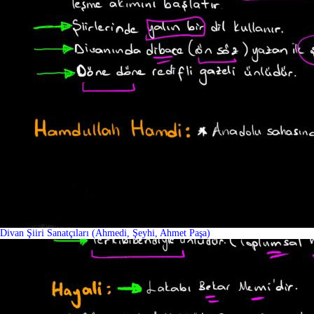
Divan Şiiri Sanatçıları (Ahmedi, Şeyhi, Ahmet Paşa)