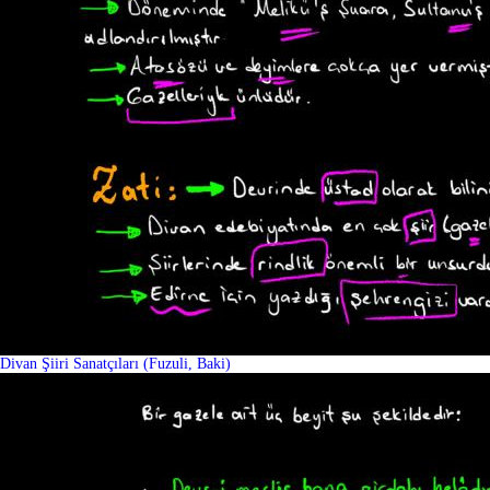
Divan Şiiri Sanatçıları (Fuzuli, Baki)