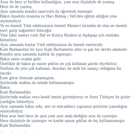
Aruz ile hece yi birlikte kullandığını, yani aruz ölçüsüyle de yazmış.
Hece ile de yazmış.
Aynı zamanda kendisi tasavvufu da öğretmek istemiştir.
Bakın Anadolu insanına ve Hacı Bektaş ı Veli'den eğitim aldığını yine
söylemeliyiz.
Ve en önemli Türk edebiyatının önemli Mesnevi lerinden de olan en önemli
eseri garip nağmeleri bileceğiz.
Yine fakir naneyi vasfı Hal ve Kimya Risalesi ni Aşıkpaşa için mutlaka
bilmeliyiz.
Aynı zamanda bunlar Türk edebiyatının da önemli eserleridir.
Kadı Burhanettin bir kere Kadı Burhanettin alim ve şair bir devlet adamıdır.
Kendisi aynı zamanda kadılık da yapmıştır.
Bakın zaten oradan gelir.
Özellikle de bakın şu nazım şeklini en çok kullanan şairdir diyebiliriz.
Neslinin de yine çok kullanan, duyuları ile ünlü bir sanatçı olduğunu bir
önceki.
Eeee görse ilimizde anlatmıştım.
Şiirlerinde mahlas da isimde kullanmamıştır.
Bakın.
Kadı Burhaneddin.
Şiirlerinde mahlas veya kendi ismini görmüyoruz ve Azeri Türkçesi ile şiirler
yazdığını bilmeliyiz.
Aynı zamanda bakın zeki, sert ve mücadeleci yapısının şiirlerine yansıdığını
söyleyebiliriz.
Hem aruz hem hece ile aynı yani aynı anda dediğim aruz da yazmıştır.
Hece ölçüsüyle de yazmıştır ve kaside nazım şeklini de hiç kullanmamıştır.
Kadı Burhaneddin.