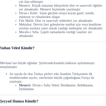
yılı ilan edilmiştir.
Mesnevi: Küçük manzum hikayelerle dini ve tasavvufi öğütler
yer almaktadır. Mesnevi biçiminde yazılmıştır.
Divan-ı Kebir: Sanat gücünü ortaya koyan gazel, kaside,
müstezat ve rubailerden oluşur.
Fihi Mafih: Dini ve tasavvufi sohbetleri yer almaktadır.
Mektubat: Devrin ileri gelenlerine nasihat için veya kendisine
sorulan sorulara yanıt olarak yazdığı mektuplar yer almaktadır.
Mecalis-i Seba: Çeşitli zamanlarda verdiği vaazları yer
almaktadır.
Sultan Veled Kimdir?
Mevlana’nın büyük oğludur. ŞiirlerindeAnadolu halkının aydınlatmayı
amaçlamıştır.
Az sayıda da olsa Türkçe şiirleri eski Anadolu Türkçesinin ilk
örneklerinden sayılır; eserlerinin büyük çoğunluğunu Farsça ile
yazmıştır.
Mesnevi
: Divan-ı Sulta Veled, İbtidâname, Rebâbname,
İntihânâme
Şeyyad Hamza Kimdir?