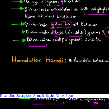
Divan Şiiri Sanatçıları (Ahmedi, Şeyhi, Ahmet Paşa)