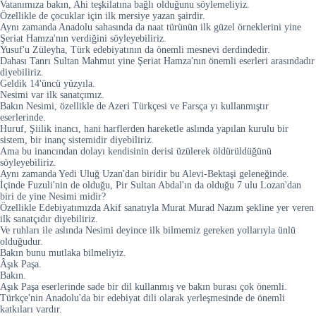
Vatanımıza bakın, Ahi teşkilatına bağlı olduğunu söylemeliyiz.
Özellikle de çocuklar için ilk mersiye yazan şairdir.
Aynı zamanda Anadolu sahasında da naat türünün ilk güzel örneklerini yine
Şeriat Hamza'nın verdiğini söyleyebiliriz.
Yusuf'u Züleyha, Türk edebiyatının da önemli mesnevi derdindedir.
Dahası Tanrı Sultan Mahmut yine Şeriat Hamza'nın önemli eserleri arasındadır
diyebiliriz.
Geldik 14'üncü yüzyıla.
Nesimi var ilk sanatçımız.
Bakın Nesimi, özellikle de Azeri Türkçesi ve Farsça yı kullanmıştır
eserlerinde.
Huruf, Şiilik inancı, hani harflerden hareketle aslında yapılan kurulu bir
sistem, bir inanç sistemidir diyebiliriz.
Ama bu inancından dolayı kendisinin derisi üzülerek öldürüldüğünü
söyleyebiliriz.
Aynı zamanda Yedi Uluğ Uzan'dan biridir bu Alevi-Bektaşi geleneğinde.
İçinde Fuzuli'nin de olduğu, Pir Sultan Abdal'ın da olduğu 7 ulu Lozan'dan
biri de yine Nesimi midir?
Özellikle Edebiyatımızda Akif sanatıyla Murat Murad Nazım şekline yer veren
ilk sanatçıdır diyebiliriz.
Ve ruhları ile aslında Nesimi deyince ilk bilmemiz gereken yollarıyla ünlü
olduğudur.
Bakın bunu mutlaka bilmeliyiz.
Âşık Paşa.
Bakın.
Aşık Paşa eserlerinde sade bir dil kullanmış ve bakın burası çok önemli.
Türkçe'nin Anadolu'da bir edebiyat dili olarak yerleşmesinde de önemli
katkıları vardır.