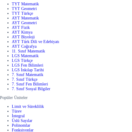
TYT Matematik
TYT Geometri
TYT Türkçe
AYT Matematik
AYT Geometri
AYT Fizik
AYT Kimya
AYT Biyoloji
AYT Türk Dili ve Edebiyatı
AYT Coğrafya
11. Sınıf Matematik
LGS Matematik
LGS Türkçe
LGS Fen Bilimleri
LGS İnkılap Tarihi
7. Sınıf Matematik
7. Sınıf Türkçe
7. Sınıf Fen Bilimleri
7. Sınıf Sosyal Bilgiler
Popüler Üniteler
Limit ve Süreklilik
Türev
İntegral
Üslü Sayılar
Polinomlar
Fonksiyonlar