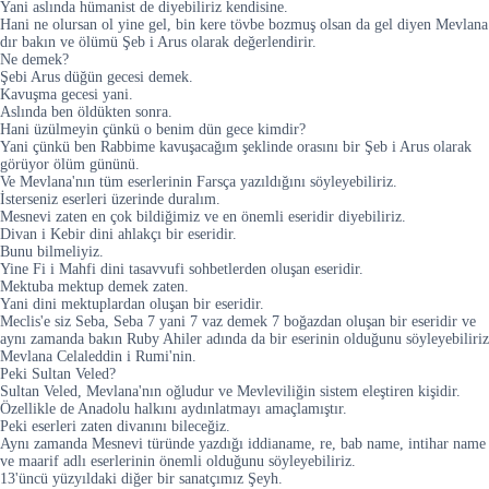
Yani aslında hümanist de diyebiliriz kendisine.
Hani ne olursan ol yine gel, bin kere tövbe bozmuş olsan da gel diyen Mevlana
dır bakın ve ölümü Şeb i Arus olarak değerlendirir.
Ne demek?
Şebi Arus düğün gecesi demek.
Kavuşma gecesi yani.
Aslında ben öldükten sonra.
Hani üzülmeyin çünkü o benim dün gece kimdir?
Yani çünkü ben Rabbime kavuşacağım şeklinde orasını bir Şeb i Arus olarak
görüyor ölüm gününü.
Ve Mevlana'nın tüm eserlerinin Farsça yazıldığını söyleyebiliriz.
İsterseniz eserleri üzerinde duralım.
Mesnevi zaten en çok bildiğimiz ve en önemli eseridir diyebiliriz.
Divan i Kebir dini ahlakçı bir eseridir.
Bunu bilmeliyiz.
Yine Fi i Mahfi dini tasavvufi sohbetlerden oluşan eseridir.
Mektuba mektup demek zaten.
Yani dini mektuplardan oluşan bir eseridir.
Meclis'e siz Seba, Seba 7 yani 7 vaz demek 7 boğazdan oluşan bir eseridir ve
aynı zamanda bakın Ruby Ahiler adında da bir eserinin olduğunu söyleyebiliriz
Mevlana Celaleddin i Rumi'nin.
Peki Sultan Veled?
Sultan Veled, Mevlana'nın oğludur ve Mevleviliğin sistem eleştiren kişidir.
Özellikle de Anadolu halkını aydınlatmayı amaçlamıştır.
Peki eserleri zaten divanını bileceğiz.
Aynı zamanda Mesnevi türünde yazdığı iddianame, re, bab name, intihar name
ve maarif adlı eserlerinin önemli olduğunu söyleyebiliriz.
13'üncü yüzyıldaki diğer bir sanatçımız Şeyh.