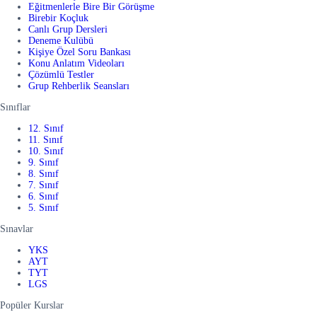
Eğitmenlerle Bire Bir Görüşme
Birebir Koçluk
Canlı Grup Dersleri
Deneme Kulübü
Kişiye Özel Soru Bankası
Konu Anlatım Videoları
Çözümlü Testler
Grup Rehberlik Seansları
Sınıflar
12. Sınıf
11. Sınıf
10. Sınıf
9. Sınıf
8. Sınıf
7. Sınıf
6. Sınıf
5. Sınıf
Sınavlar
YKS
AYT
TYT
LGS
Popüler Kurslar