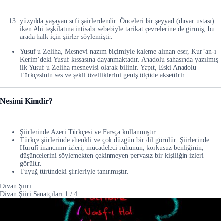
yüzyılda yaşayan sufi şairlerdendir. Önceleri bir şeyyad (duvar ustası)
iken Ahi teşkilatına intisabı sebebiyle tarikat çevrelerine de girmiş, bu
arada halk için şiirler söylemiştir.
Yusuf u Zeliha, Mesnevi nazım biçimiyle kaleme alınan eser, Kur’an-ı
Kerim’deki Yusuf kıssasına dayanmaktadır. Anadolu sahasında yazılmış
ilk Yusuf u Zeliha mesnevisi olarak bilinir. Yapıt, Eski Anadolu
Türkçesinin ses ve şekil özelliklerini geniş ölçüde aksettirir.
Nesimi Kimdir?
Şiirlerinde Azeri Türkçesi ve Farsça kullanmıştır.
Türkçe şiirlerinde ahenkli ve çok düzgün bir dil görülür. Şiirlerinde
Hurufî inancının izleri, mücadeleci ruhunun, korkusuz benliğinin,
düşüncelerini söylemekten çekinmeyen pervasız bir kişiliğin izleri
görülür.
Tuyuğ türündeki şiirleriyle tanınmıştır.
Divan Şiiri
Divan Şiiri Sanatçıları
1
/
4