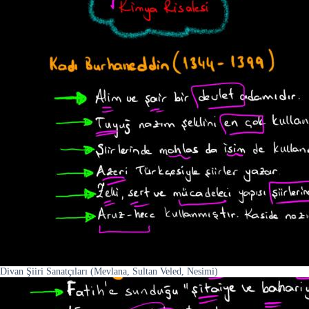
Divan Şiiri Sanatçıları (Mevlana, Sultan Veled, Nesimi)