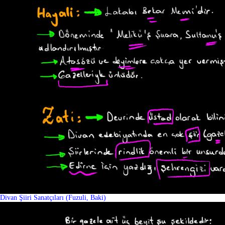
Divan Şiiri Sanatçıları (Fuzuli, Baki)