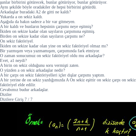
şunlar birbirini götürecek, bunlar götürüyor, bunlar götürüyor.
Aynı şekilde böyle oradakiler de hepsi birbirini götürdü.
Arkadaşlar buradaki A2 de gitti ne kaldı?
Yukarda a on sekiz kaldı.
Aşağıda da bakın sadece a bir var gitmeyen.
A bir kaldı ve bunların hepsinin çarpımı neye eşitmiş?
İkiden on sekize kadar olan sayıların çarpımına eşitmiş.
Birden on sekize kadar olan sayıların çarpımı ne?
On sekiz faktöriyel.
İkiden on sekize kadar olan yine on sekiz faktöriyel olmaz mı?
Bir yazmışım veya yazmamışım, çarpımında fark etmiyor.
O zaman sonucumuz on sekiz faktöriyel oldu mu arkadaşlar?
Evet, a1 neydi?
A birin on sekiz olduğunu soru vermişti zaten.
O yüzden a on sekiz arkadaşlar nedir?
A bir çarpı on sekiz faktöriyelleri içler dışlar çarpımı yaptım.
A bir yerine de on sekiz yazdığımızda A On sekiz eşittir on sekiz çarpı on sekiz
faktöriyel elde edilir.
Cevabımız budur arkadaşlar.
Diziler
Dizilere Giriş
7
/
7