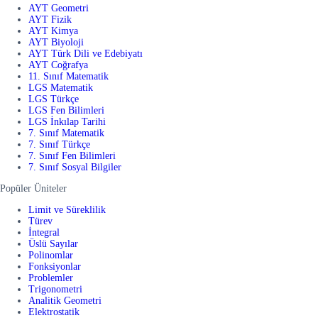
AYT Geometri
AYT Fizik
AYT Kimya
AYT Biyoloji
AYT Türk Dili ve Edebiyatı
AYT Coğrafya
11. Sınıf Matematik
LGS Matematik
LGS Türkçe
LGS Fen Bilimleri
LGS İnkılap Tarihi
7. Sınıf Matematik
7. Sınıf Türkçe
7. Sınıf Fen Bilimleri
7. Sınıf Sosyal Bilgiler
Popüler Üniteler
Limit ve Süreklilik
Türev
İntegral
Üslü Sayılar
Polinomlar
Fonksiyonlar
Problemler
Trigonometri
Analitik Geometri
Elektrostatik