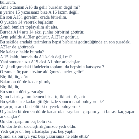
bulurum.
Ama o zaman A16 da gelir buradan değil mi?
n yerine 15 yazarsanız bize A 16 lazım değil.
En son A15'i görelim, orada bitirelim.
O yüzden 14 vererek başladım.
Şimdi bunları toplayalım alt alta.
Burada A14 artı 14 eksi şunlar birbirini götürür.
Aynı şekilde A13ler götürür, A12'ler götürür.
Bu şekilde aradaki terimlerin hepsi birbirini götürdüğünde en son şuradaki
A2'ler de götürecek.
Ne kaldı o halde burada?
A 15 kaldı, burada da A1 kaldı değil mi?
Yani sonucunuzu A15 eksi A1 olur arkadaşlar.
Ve şimdi şuradaki ifadelerin toplamı da hepsinin katsayısı 3.
O zaman üç parantezine aldığınızda neler gelir?
Bir, iki, üç, dört.
Bakın on dörde kadar gitmiş.
Bir, iki, üç.
En son on dört yazacağım.
Şunu hatırlayalım hemen bir artı, iki artı, üç artı.
Bu şekilde n'e kadar gittiğimizde sonucu nasıl buluyorduk?
n çarpı, n artı bir bölü iki diyerek buluyorduk.
O yüzden birden on dörde kadar olan sayıların çarpımı yani burası kaç yapar
arkadaşlar?
On dört çarpı on beş bölü iki.
On dörtle iki sadeleştirdiğimizde yedi oldu.
Yedi çarpı on beş arkadaşlar yüz beş yaptı.
Şimdi siz buraya yüz beşi yazarsanız ne elde ettik?