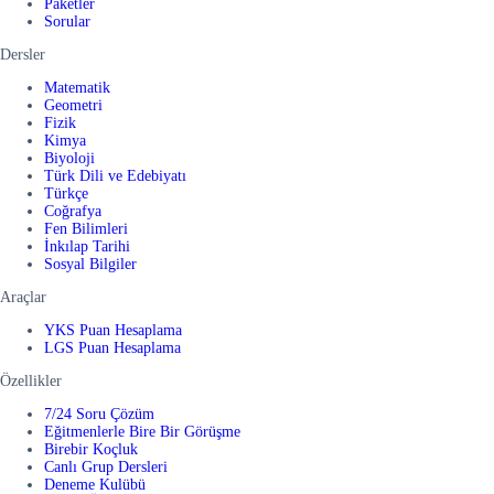
Paketler
Sorular
Dersler
Matematik
Geometri
Fizik
Kimya
Biyoloji
Türk Dili ve Edebiyatı
Türkçe
Coğrafya
Fen Bilimleri
İnkılap Tarihi
Sosyal Bilgiler
Araçlar
YKS Puan Hesaplama
LGS Puan Hesaplama
Özellikler
7/24 Soru Çözüm
Eğitmenlerle Bire Bir Görüşme
Birebir Koçluk
Canlı Grup Dersleri
Deneme Kulübü