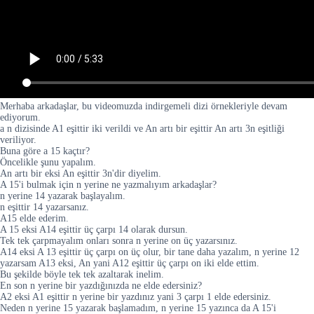
Merhaba arkadaşlar, bu videomuzda indirgemeli dizi örnekleriyle devam
ediyorum.
a n dizisinde A1 eşittir iki verildi ve An artı bir eşittir An artı 3n eşitliği
veriliyor.
Buna göre a 15 kaçtır?
Öncelikle şunu yapalım.
An artı bir eksi An eşittir 3n'dir diyelim.
A 15'i bulmak için n yerine ne yazmalıyım arkadaşlar?
n yerine 14 yazarak başlayalım.
n eşittir 14 yazarsanız.
A15 elde ederim.
A 15 eksi A14 eşittir üç çarpı 14 olarak dursun.
Tek tek çarpmayalım onları sonra n yerine on üç yazarsınız.
A14 eksi A 13 eşittir üç çarpı on üç olur, bir tane daha yazalım, n yerine 12
yazarsam A13 eksi, An yani A12 eşittir üç çarpı on iki elde ettim.
Bu şekilde böyle tek tek azaltarak inelim.
En son n yerine bir yazdığınızda ne elde edersiniz?
A2 eksi A1 eşittir n yerine bir yazdınız yani 3 çarpı 1 elde edersiniz.
Neden n yerine 15 yazarak başlamadım, n yerine 15 yazınca da A 15'i