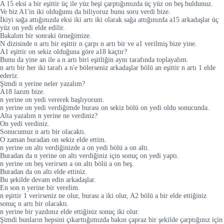
A 15 eksi a bir eşittir üç ile yüz beşi çarptığımızda üç yüz on beş buldunuz.
Ve biz A1'in iki olduğunu da biliyoruz bunu soru verdi bize.
İkiyi sağa attığınızda eksi iki artı iki olarak sağa attığınızda a15 arkadaşlar üç
yüz on yedi elde edilir.
Bakalım bir sonraki örneğimize.
N dizisinde n artı bir eşittir n çarpı n artı bir ve a1 verilmiş bize yine.
A1 eşittir on sekiz olduğuna göre a18 kaçtır?
Bunu da yine an ile a n artı biri eşitliğin aynı tarafında toplayalım.
n artı bir her iki tarafı a n'e bölerseniz arkadaşlar bölü an eşittir n artı 1 elde
ederiz.
Şimdi n yerine neler yazalım?
A18 lazım bize.
n yerine on yedi vererek başlıyorum.
n yerine on yedi verdiğimde burası on sekiz bölü on yedi oldu sonucunda.
Alta yazalım n yerine ne verdiniz?
On yedi verdiniz.
Sonucumuz n artı bir olacaktı.
O zaman buradan on sekiz elde ettim.
n yerine on altı verdiğinizde a on yedi bölü a on altı.
Buradan da n yerine on altı verdiğiniz için sonuç on yedi yaptı.
n yerine on beş verirsen a on altı bölü a on beş.
Buradan da on altı elde ettiniz.
Bu şekilde devam edin arkadaşlar.
En son n yerine bir verelim.
n eşittir 1 verirseniz ne olur, burası a iki olur, A2 bölü a bir elde ettiğiniz
sonuç n artı bir olacaktı.
n yerine bir yazdınız elde ettiğiniz sonuç iki olur.
Şimdi bunların hepsini çıkarttığımızda bakın çapraz bir şekilde çarptığınız için