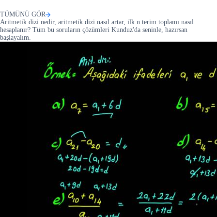
TÜMÜNÜ GÖR
Aritmetik dizi nedir, aritmetik dizi nasıl artar, ilk n terim toplamı nasıl
hesaplanır? Tüm bu soruların çözümleri Kunduz'da seninle, hazırsan
başlayalım.