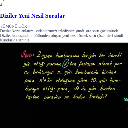
4
Diziler Yeni Nesil Sorular
TÜMÜNÜ GÖR
Diziler konu anlatımı videolarımızı izlediysen şimdi sıra soru çözümünde.
Diziler konusunda 8 bölümden oluşan yeni nesil örnek soru çözümleri şimdi
Kunduz'da seninle!