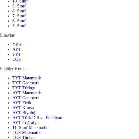
10. Sınıf
9. Sınıf
8. Sınıf
7. Sınıf
6. Sınıf
5. Sınıf
Sınavlar
YKS
AYT
TYT
LGS
Popüler Kurslar
TYT Matematik
TYT Geometri
TYT Türkçe
AYT Matematik
AYT Geometri
AYT Fizik
AYT Kimya
AYT Biyoloji
AYT Türk Dili ve Edebiyatı
AYT Coğrafya
11. Sınıf Matematik
LGS Matematik
LGS Türkçe