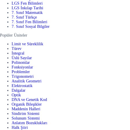
LGS Fen Bilimleri
LGS İnkılap Tarihi
7. Sınıf Matematik
7. Sınıf Türkçe
7. Sınıf Fen Bilimleri
7. Sınıf Sosyal Bilgiler
Popüler Üniteler
Limit ve Süreklilik
Türev
İntegral
Üslü Sayılar
Polinomlar
Fonksiyonlar
Problemler
Trigonometri
Analitik Geometri
Elektrostatik
Dalgalar
Optik
DNA ve Genetik Kod
Organik Bileşikler
Maddenin Halleri
Sindirim Sistemi
Solunum Sistemi
Anlatım Bozuklukları
Halk Şiiri