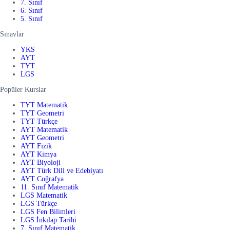
7. Sınıf
6. Sınıf
5. Sınıf
Sınavlar
YKS
AYT
TYT
LGS
Popüler Kurslar
TYT Matematik
TYT Geometri
TYT Türkçe
AYT Matematik
AYT Geometri
AYT Fizik
AYT Kimya
AYT Biyoloji
AYT Türk Dili ve Edebiyatı
AYT Coğrafya
11. Sınıf Matematik
LGS Matematik
LGS Türkçe
LGS Fen Bilimleri
LGS İnkılap Tarihi
7. Sınıf Matematik