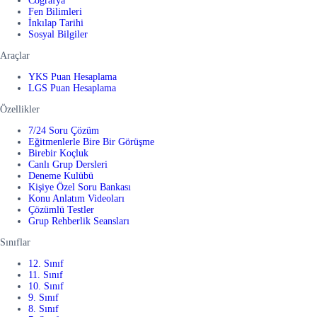
Coğrafya
Fen Bilimleri
İnkılap Tarihi
Sosyal Bilgiler
Araçlar
YKS Puan Hesaplama
LGS Puan Hesaplama
Özellikler
7/24 Soru Çözüm
Eğitmenlerle Bire Bir Görüşme
Birebir Koçluk
Canlı Grup Dersleri
Deneme Kulübü
Kişiye Özel Soru Bankası
Konu Anlatım Videoları
Çözümlü Testler
Grup Rehberlik Seansları
Sınıflar
12. Sınıf
11. Sınıf
10. Sınıf
9. Sınıf
8. Sınıf