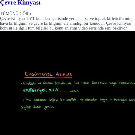
Çevre Kimyası
TÜMÜNÜ GÖR
Çevre Kimyası TYT konuları içerisinde yer alan, su ve toprak kirleticilerinin,
hava kirliliğinin ve çevre kirliliğinin ele alındığı bir konudur. Çevre Kimyası
konusu ile ilgili tüm bilgiler bu konu anlatım video serisinde seni bekliyor.