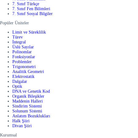
7. Sınıf Türkçe
7. Sınıf Fen Bilimleri
7. Sınıf Sosyal Bilgiler
Popüler Üniteler
Limit ve Süreklilik
Türev
İntegral
Üslü Sayılar
Polinomlar
Fonksiyonlar
Problemler
Trigonometri
Analitik Geometri
Elektrostatik
Dalgalar
Optik
DNA ve Genetik Kod
Organik Bileşikler
Maddenin Halleri
Sindirim Sistemi
Solunum Sistemi
Anlatım Bozuklukları
Halk Şiiri
Divan Şiiri
Kurumsal