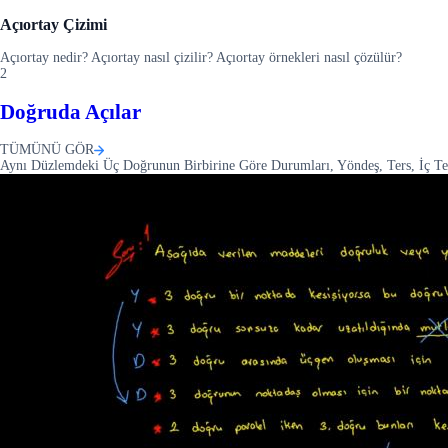
Açıortay Çizimi
Açıortay nedir? Açıortay nasıl çizilir? Açıortay örnekleri nasıl çözülür?
2
Doğruda Açılar
TÜMÜNÜ GÖR
Aynı Düzlemdeki Üç Doğrunun Birbirine Göre Durumları, Yöndeş, Ters, İç Ters,