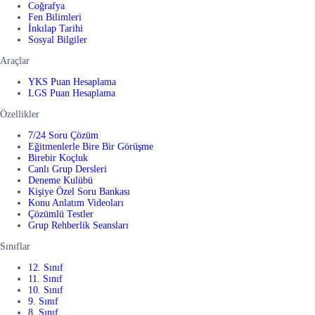
Coğrafya
Fen Bilimleri
İnkılap Tarihi
Sosyal Bilgiler
Araçlar
YKS Puan Hesaplama
LGS Puan Hesaplama
Özellikler
7/24 Soru Çözüm
Eğitmenlerle Bire Bir Görüşme
Birebir Koçluk
Canlı Grup Dersleri
Deneme Kulübü
Kişiye Özel Soru Bankası
Konu Anlatım Videoları
Çözümlü Testler
Grup Rehberlik Seansları
Sınıflar
12. Sınıf
11. Sınıf
10. Sınıf
9. Sınıf
8. Sınıf