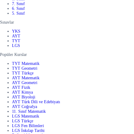
7. Sınıf
6. Sınıf
5. Sınıf
Sınavlar
YKS
AYT
TYT
LGS
Popüler Kurslar
TYT Matematik
TYT Geometri
TYT Türkçe
AYT Matematik
AYT Geometri
AYT Fizik
AYT Kimya
AYT Biyoloji
AYT Türk Dili ve Edebiyatı
AYT Coğrafya
11. Sınıf Matematik
LGS Matematik
LGS Türkçe
LGS Fen Bilimleri
LGS İnkılap Tarihi