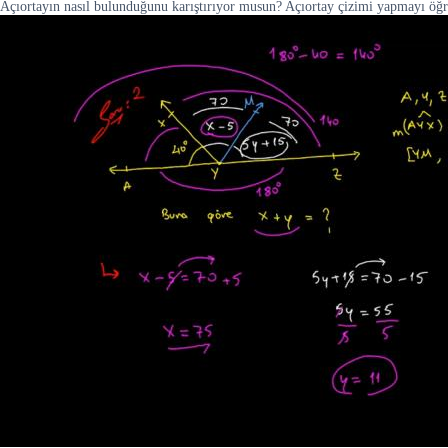
Açıortayın nasıl bulunduğunu karıştırıyor musun? Açıortay çizimi yapmayı öğre