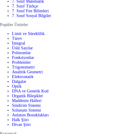
7. Sınıf Matematik
7. Sınıf Türkçe
7. Sınıf Fen Bilimleri
7. Sınıf Sosyal Bilgiler
Popüler Üniteler
Limit ve Süreklilik
Türev
İntegral
Üslü Sayılar
Polinomlar
Fonksiyonlar
Problemler
Trigonometri
Analitik Geometri
Elektrostatik
Dalgalar
Optik
DNA ve Genetik Kod
Organik Bileşikler
Maddenin Halleri
Sindirim Sistemi
Solunum Sistemi
Anlatım Bozuklukları
Halk Şiiri
Divan Şiiri
Kurumsal