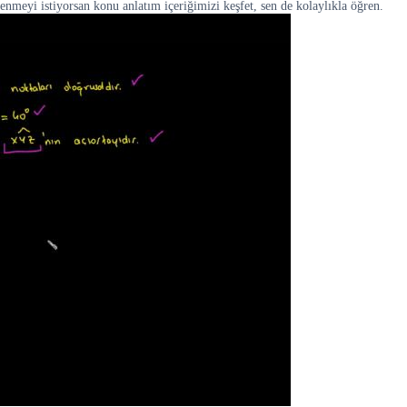
nmeyi istiyorsan konu anlatım içeriğimizi keşfet, sen de kolaylıkla öğren.