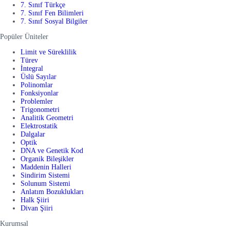
7. Sınıf Türkçe
7. Sınıf Fen Bilimleri
7. Sınıf Sosyal Bilgiler
Popüler Üniteler
Limit ve Süreklilik
Türev
İntegral
Üslü Sayılar
Polinomlar
Fonksiyonlar
Problemler
Trigonometri
Analitik Geometri
Elektrostatik
Dalgalar
Optik
DNA ve Genetik Kod
Organik Bileşikler
Maddenin Halleri
Sindirim Sistemi
Solunum Sistemi
Anlatım Bozuklukları
Halk Şiiri
Divan Şiiri
Kurumsal