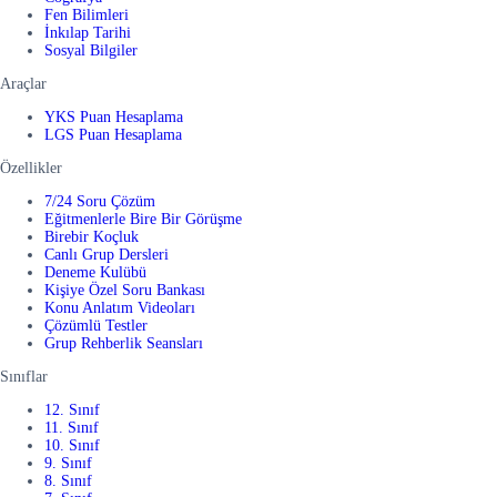
Fen Bilimleri
İnkılap Tarihi
Sosyal Bilgiler
Araçlar
YKS Puan Hesaplama
LGS Puan Hesaplama
Özellikler
7/24 Soru Çözüm
Eğitmenlerle Bire Bir Görüşme
Birebir Koçluk
Canlı Grup Dersleri
Deneme Kulübü
Kişiye Özel Soru Bankası
Konu Anlatım Videoları
Çözümlü Testler
Grup Rehberlik Seansları
Sınıflar
12. Sınıf
11. Sınıf
10. Sınıf
9. Sınıf
8. Sınıf