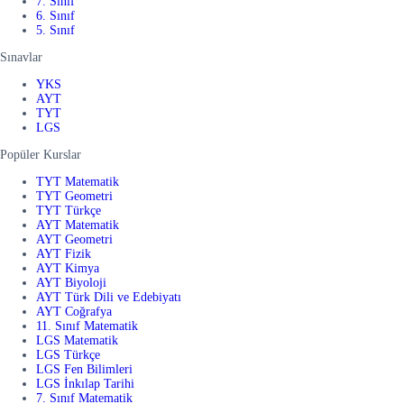
7. Sınıf
6. Sınıf
5. Sınıf
Sınavlar
YKS
AYT
TYT
LGS
Popüler Kurslar
TYT Matematik
TYT Geometri
TYT Türkçe
AYT Matematik
AYT Geometri
AYT Fizik
AYT Kimya
AYT Biyoloji
AYT Türk Dili ve Edebiyatı
AYT Coğrafya
11. Sınıf Matematik
LGS Matematik
LGS Türkçe
LGS Fen Bilimleri
LGS İnkılap Tarihi
7. Sınıf Matematik