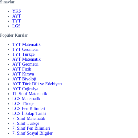
Sınavlar
YKS
AYT
TYT
LGS
Popüler Kurslar
TYT Matematik
TYT Geometri
TYT Türkçe
AYT Matematik
AYT Geometri
AYT Fizik
AYT Kimya
AYT Biyoloji
AYT Türk Dili ve Edebiyatı
AYT Coğrafya
11. Sınıf Matematik
LGS Matematik
LGS Türkçe
LGS Fen Bilimleri
LGS İnkılap Tarihi
7. Sınıf Matematik
7. Sınıf Türkçe
7. Sınıf Fen Bilimleri
7. Sınıf Sosyal Bilgiler