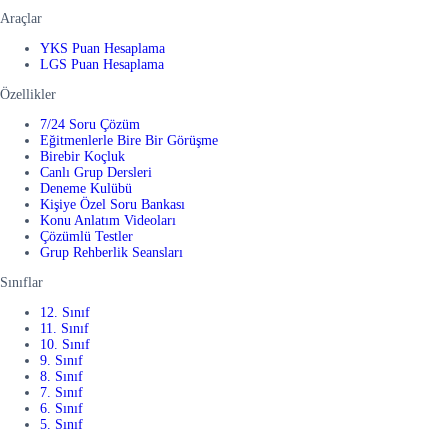
Araçlar
YKS Puan Hesaplama
LGS Puan Hesaplama
Özellikler
7/24 Soru Çözüm
Eğitmenlerle Bire Bir Görüşme
Birebir Koçluk
Canlı Grup Dersleri
Deneme Kulübü
Kişiye Özel Soru Bankası
Konu Anlatım Videoları
Çözümlü Testler
Grup Rehberlik Seansları
Sınıflar
12. Sınıf
11. Sınıf
10. Sınıf
9. Sınıf
8. Sınıf
7. Sınıf
6. Sınıf
5. Sınıf