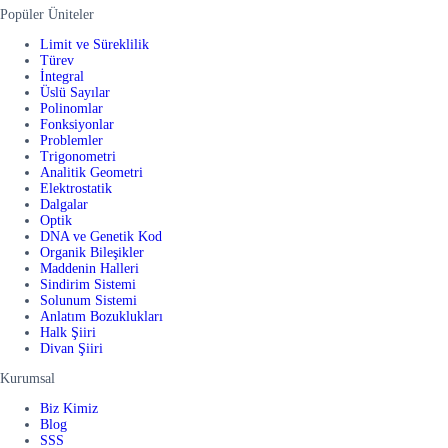
Popüler Üniteler
Limit ve Süreklilik
Türev
İntegral
Üslü Sayılar
Polinomlar
Fonksiyonlar
Problemler
Trigonometri
Analitik Geometri
Elektrostatik
Dalgalar
Optik
DNA ve Genetik Kod
Organik Bileşikler
Maddenin Halleri
Sindirim Sistemi
Solunum Sistemi
Anlatım Bozuklukları
Halk Şiiri
Divan Şiiri
Kurumsal
Biz Kimiz
Blog
SSS