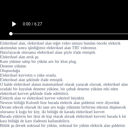
Elektriksel alan, elektriksel alan teğet video umuzu bundan önceki elektrik
akımından sonra işlediğimiz elektriksel alan TRT videomuz.
Hatırlayacak olursanız elektriksel alanı şöyle ifade etmiştik.
Elektriksel alan artık şu.
Kum yüküne sahip bir yükün artı bir klon plug.
Deneme yüküne.
Oluşturduğu.
Elektriksel kuvvetin o yüke oranla.
Elektriksel alan şeklinde ifade etmiştik.
O halde elektriksel alanın matematiksel olarak yazacak olursak, elektriksel alan
oradaki bir kuyuluk deneme yüküne, bir çubuk deneme yüküne etki eden
elektriksel kuvvet şeklinde ifade edebiliriz.
Elektrik alan ve elektriksel kuvvet vektörel büyüktü.
Newton bölüğü Kolomb bize burada elektrik alan şiddetini verir diyorduk.
Devam edecek olursak iki tane artı kuğu yükünün birbirine etkisini düşünecek
olursanız k kuğu bir köy, iki bölüğü de karada elektriksel kuvvet.
Burada yüklerin her ikisi de kişi olarak alırsak elektriksel kuvveti burada k kü
kara bölüğü de kare ifadesini kullanabiliriz.
Bölük şu dersek noktasal bir yükün, noktasal bir yükün elektrik alan şiddetini