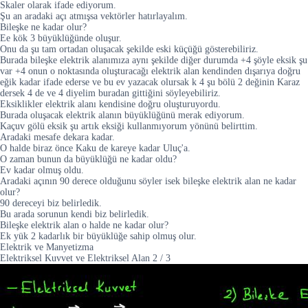
Skaler olarak ifade ediyorum.
Şu an aradaki açı atmışsa vektörler hatırlayalım.
Bileşke ne kadar olur?
Ee kök 3 büyüklüğünde oluşur.
Onu da şu tam ortadan oluşacak şekilde eski küçüğü gösterebiliriz.
Burada bileşke elektrik alanımıza aynı şekilde diğer durumda +4 şöyle eksik şu
var +4 onun o noktasında oluşturacağı elektrik alan kendinden dışarıya doğru
eğik kadar ifade ederse ve bu ev yazacak olursak k 4 şu bölü 2 değinin Karaz
dersek 4 de ve 4 diyelim buradan gittiğini söyleyebiliriz.
Eksiklikler elektrik alanı kendisine doğru oluşturuyordu.
Burada oluşacak elektrik alanın büyüklüğünü merak ediyorum.
Kaçuv gölü eksik şu artık eksiği kullanmıyorum yönünü belirttim.
Aradaki mesafe dekara kadar.
O halde biraz önce Kaku de kareye kadar Uluç'a.
O zaman bunun da büyüklüğü ne kadar oldu?
Ev kadar olmuş oldu.
Aradaki açının 90 derece olduğunu söyler isek bileşke elektrik alan ne kadar
olur?
90 dereceyi biz belirledik.
Bu arada sorunun kendi biz belirledik.
Bileşke elektrik alan o halde ne kadar olur?
Ek yük 2 kadarlık bir büyüklüğe sahip olmuş olur.
Elektrik ve Manyetizma
Elektriksel Kuvvet ve Elektriksel Alan
2
/
3