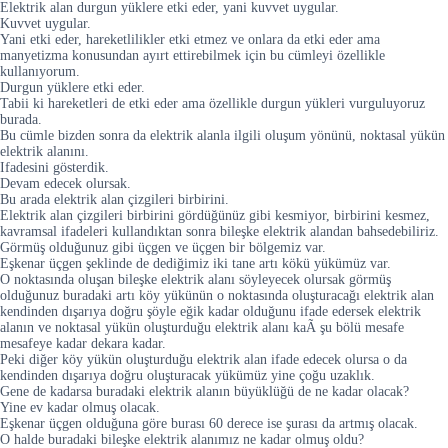
Elektrik alan durgun yüklere etki eder, yani kuvvet uygular.
Kuvvet uygular.
Yani etki eder, hareketlilikler etki etmez ve onlara da etki eder ama
manyetizma konusundan ayırt ettirebilmek için bu cümleyi özellikle
kullanıyorum.
Durgun yüklere etki eder.
Tabii ki hareketleri de etki eder ama özellikle durgun yükleri vurguluyoruz
burada.
Bu cümle bizden sonra da elektrik alanla ilgili oluşum yönünü, noktasal yükün
elektrik alanını.
Ifadesini gösterdik.
Devam edecek olursak.
Bu arada elektrik alan çizgileri birbirini.
Elektrik alan çizgileri birbirini gördüğünüz gibi kesmiyor, birbirini kesmez,
kavramsal ifadeleri kullandıktan sonra bileşke elektrik alandan bahsedebiliriz.
Görmüş olduğunuz gibi üçgen ve üçgen bir bölgemiz var.
Eşkenar üçgen şeklinde de dediğimiz iki tane artı kökü yükümüz var.
O noktasında oluşan bileşke elektrik alanı söyleyecek olursak görmüş
olduğunuz buradaki artı köy yükünün o noktasında oluşturacağı elektrik alan
kendinden dışarıya doğru şöyle eğik kadar olduğunu ifade edersek elektrik
alanın ve noktasal yükün oluşturduğu elektrik alanı kaÃ şu bölü mesafe
mesafeye kadar dekara kadar.
Peki diğer köy yükün oluşturduğu elektrik alan ifade edecek olursa o da
kendinden dışarıya doğru oluşturacak yükümüz yine çoğu uzaklık.
Gene de kadarsa buradaki elektrik alanın büyüklüğü de ne kadar olacak?
Yine ev kadar olmuş olacak.
Eşkenar üçgen olduğuna göre burası 60 derece ise şurası da artmış olacak.
O halde buradaki bileşke elektrik alanımız ne kadar olmuş oldu?