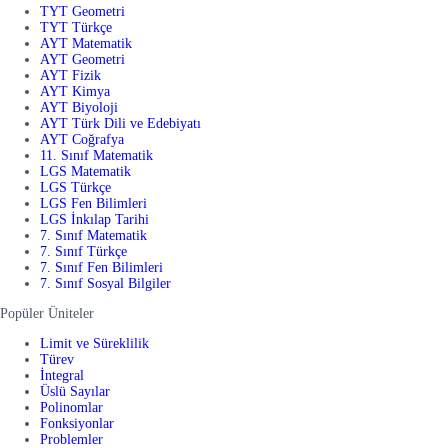
TYT Geometri
TYT Türkçe
AYT Matematik
AYT Geometri
AYT Fizik
AYT Kimya
AYT Biyoloji
AYT Türk Dili ve Edebiyatı
AYT Coğrafya
11. Sınıf Matematik
LGS Matematik
LGS Türkçe
LGS Fen Bilimleri
LGS İnkılap Tarihi
7. Sınıf Matematik
7. Sınıf Türkçe
7. Sınıf Fen Bilimleri
7. Sınıf Sosyal Bilgiler
Popüler Üniteler
Limit ve Süreklilik
Türev
İntegral
Üslü Sayılar
Polinomlar
Fonksiyonlar
Problemler