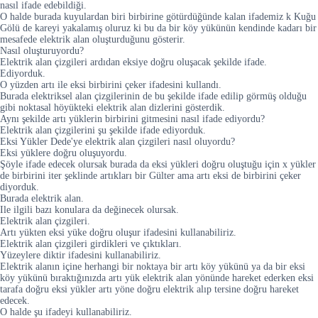
nasıl ifade edebildiği.
O halde burada kuyulardan biri birbirine götürdüğünde kalan ifademiz k Kuğu
Gölü de kareyi yakalamış oluruz ki bu da bir köy yükünün kendinde kadarı bir
mesafede elektrik alan oluşturduğunu gösterir.
Nasıl oluşturuyordu?
Elektrik alan çizgileri ardıdan eksiye doğru oluşacak şekilde ifade.
Ediyorduk.
O yüzden artı ile eksi birbirini çeker ifadesini kullandı.
Burada elektriksel alan çizgilerinin de bu şekilde ifade edilip görmüş olduğu
gibi noktasal höyükteki elektrik alan dizlerini gösterdik.
Aynı şekilde artı yüklerin birbirini gitmesini nasıl ifade ediyordu?
Elektrik alan çizgilerini şu şekilde ifade ediyorduk.
Eksi Yükler Dede'ye elektrik alan çizgileri nasıl oluyordu?
Eksi yüklere doğru oluşuyordu.
Şöyle ifade edecek olursak burada da eksi yükleri doğru oluştuğu için x yükler
de birbirini iter şeklinde artıkları bir Gülter ama artı eksi de birbirini çeker
diyorduk.
Burada elektrik alan.
Ile ilgili bazı konulara da değinecek olursak.
Elektrik alan çizgileri.
Artı yükten eksi yüke doğru oluşur ifadesini kullanabiliriz.
Elektrik alan çizgileri girdikleri ve çıktıkları.
Yüzeylere diktir ifadesini kullanabiliriz.
Elektrik alanın içine herhangi bir noktaya bir artı köy yükünü ya da bir eksi
köy yükünü bıraktığınızda artı yük elektrik alan yönünde hareket ederken eksi
tarafa doğru eksi yükler artı yöne doğru elektrik alıp tersine doğru hareket
edecek.
O halde şu ifadeyi kullanabiliriz.