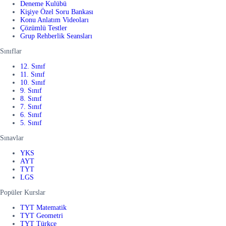
Deneme Kulübü
Kişiye Özel Soru Bankası
Konu Anlatım Videoları
Çözümlü Testler
Grup Rehberlik Seansları
Sınıflar
12. Sınıf
11. Sınıf
10. Sınıf
9. Sınıf
8. Sınıf
7. Sınıf
6. Sınıf
5. Sınıf
Sınavlar
YKS
AYT
TYT
LGS
Popüler Kurslar
TYT Matematik
TYT Geometri
TYT Türkçe