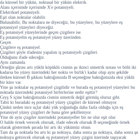
da küresel bir yükün, noktasal bir yükün elektrik.
Alanı içerisinde içerisinde X'e potansiyeli.
Elektriksel potansiyeli.
Eşit olan noktalar olabilir.
Bulunabilir, Bu noktalara ne diyeceğiz, bu yüzeylere, bu yüzeylere eş
potansiyel yüzeyleri diyeceğiz.
Eş potansiyel yüzeylerinde geçen çizgilere ise.
Eş potansiyelin eş potansiyel yüzey üzerinden.
Geçen.
Çizgilere eş potansiyel.
Çizgileri şöyle ifadesini yapalım iş potansiyeli çizgileri.
Olduğunu ifade edeceğiz.
Aynı zamanda.
Örneğin şûrası artı yüklü köpüklü cismin şu ikinci simetrik notası ve bölü iki
kadarsa bu yüzey üzerindeki her nokta ve birlik'i kadar olup aynı şekilde
iletken küresel B şıkkını baktığımızda B seçeneğine baktığımızda eksi yüklü
bir küre var.
Yine şu noktalar eş potansiyel çizgilidir ve burada eş potansiyel yüzeyleri bu
noktada üzerindeki potansiyel birbirlerine nedir eşittir?
Ceyş S içine baktığımızda cismin simetrik değil görmüş oluruz gibi.
Tabii ki buradaki eş potansiyel yüzey çizgileri de küresel olmuyor.
Çünkü neden ince uçlar daki yük yoğunluğu daha fazla olduğu için eş
potansiyel yüzey çizgileri de buna göre şekilleniyor.
Yine de aynı çizgiler üzerindeki potansiyeller bir ne olur eşit olur.
O halde örnek verecek olursak, ifade edecek olursak B seçeneğinde örnek
olarak göstermek şurada bir artı iki yükümüz olsun.
Tam da şu noktada bu artı ki şu noktaya, daha sonra şu noktaya, daha sonra şu
noktaya getirecek olursak eş potansiyel yüzey çizgisi üzerinde taşıyacak