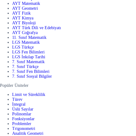
AYT Matematik
AYT Geometri
AYT Fizik
AYT Kimya
AYT Biyoloji
AYT Türk Dili ve Edebiyatı
AYT Coğrafya
11. Sınıf Matematik
LGS Matematik
LGS Türkçe
LGS Fen Bilimleri
LGS İnkılap Tarihi
7. Sınıf Matematik
7. Sınıf Türkçe
7. Sınıf Fen Bilimleri
7. Sınıf Sosyal Bilgiler
Popüler Üniteler
Limit ve Süreklilik
Türev
İntegral
Üslü Sayılar
Polinomlar
Fonksiyonlar
Problemler
Trigonometri
Analitik Geometri