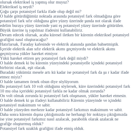
olursak elektriksel iş yapmış olur muyuz?
Elektriksel iş neydi?
Çoğu çarpı potansiyel farkla ifade olup değil mi?
O halde götürdüğümüz noktada arasında potansiyel fark olmadığına göre
potansiyel fark sıfır olduğuna göre yüzey üzerinde şunda not olarak ifade
edelim buraya yüzey üzerinde yani eş potansiyel yüzey üzerinde götürülen.
Büyük üzerine iş yapılmaz ifadesini kullanabiliriz.
Devam edecek olursak, acaba küresel iletken bir kürenin elektriksel potansiyel
grafiğini nasıl oluşturacağız?
Hatırlarsak, Faraday kafesinde ve elektrik alanında şundan bahsetmiştik.
İçeride elektrik alan sıfır elektrik akımı geçmiyordu ve elektrik akımı
geçmiyorsa yükler hareket etmiyor.
Yükü hareket ettiren şey potansiyel fark değil miydi?
O halde demek ki bu kürenin yüzeyindeki potansiyelle içindeki potansiyel
birbirini olacak, eşit olacak.
Buradaki yükümüz mesele artı kü kadar ise potansiyel fark da şu r kadar ifade
etmez miyiz?
O halde tamamen örnek olsun diye söylüyorum.
Bu potansiyel fark 10 volt olduğunu söylersek, küre üzerindeki potansiyel fark
10 mu olsa içerideki potansiyel farkla ne kadar olmak zorunda?
On volt olmak zorunda ki potansiyel fark oluşmasın, yükler hareket etmesin.
O halde demek ki şu ifadeyi kullanabiliriz Kürenin yüzeyinde ve içindeki
potansiyel maksimum ve sabit.
O halde yüzeyden merkeze kadar potansiyel farkımızı maksimum ve sabit.
Daha sonra kürenin dışına çıktığımızda ise herhangi bir noktaya çıktığımızda
ise yine potansiyel farkımız nasıl azalacak, parabolik olarak azalacak ne
grafiğe oluşturmuş olduk?
Potansiyel fark uzaklık grafiğini ifade etmiş olduk.