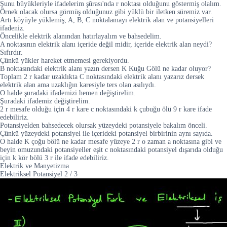
Şunu büyükleriyle ifadelerim şûrası'nda r noktası olduğunu göstermiş olalım.
Örnek olacak olursa görmüş olduğunuz gibi yüklü bir iletken süremiz var.
Artı köyüyle yüklemiş, A, B, C noktalamayı elektrik alan ve potansiyelleri
ifadeniz.
Öncelikle elektrik alanından hatırlayalım ve bahsedelim.
A noktasının elektrik alanı içeride değil midir, içeride elektrik alan neydi?
Sıfırdır.
Çünkü yükler hareket etmemesi gerekiyordu.
B noktasındaki elektrik alanı yazın dersen K Kuğu Gölü ne kadar oluyor?
Toplam 2 r kadar uzaklıkta C noktasındaki elektrik alanı yazarız dersek
elektrik alan ama uzaklığın karesiyle ters olan asılıydı.
O halde şuradaki ifademizi hemen değiştirelim.
Şuradaki ifademiz değiştirelim.
2 r mesafe olduğu için 4 r kare c noktasındaki k çubuğu ölü 9 r kare ifade
edebiliriz.
Potansiyelden bahsedecek olursak yüzeydeki potansiyele bakalım önceli.
Çünkü yüzeydeki potansiyel ile içerideki potansiyel birbirinin aynı sayıda.
O halde K çoğu bölü ne kadar mesafe yüzeye 2 r o zaman a noktasına gibi ve
beyin omuzundaki potansiyeller eşit c noktasındaki potansiyel dışarıda olduğu
için k kör bölü 3 r ile ifade edebiliriz.
Elektrik ve Manyetizma
Elektriksel Potansiyel
2
/
3