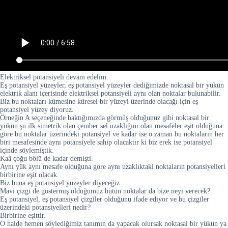
Elektriksel potansiyeli devam edelim.
Eş potansiyel yüzeyler, eş potansiyel yüzeyler dediğimizde noktasal bir yükün
elektrik alanı içerisinde elektriksel potansiyeli aynı olan noktalar bulunabilir.
Biz bu noktaları kümesine küresel bir yüzeyi üzerinde olacağı için eş
potansiyel yüzey diyoruz.
Örneğin A seçeneğinde baktığımızda görmüş olduğunuz gibi noktasal bir
yükün şu ilk simetrik olan çember sel uzaklığını olan mesafeler eşit olduğuna
göre bu noktalar üzerindeki potansiyel ve kadar ise o zaman bu noktaların her
biri mesafesinde aynı potansiyele sahip olacaktır ki biz erek ise potansiyel
içinde söylemiştik.
Kaã çoğu bölü de kadar demişti.
Aynı yük aynı mesafe olduğuna göre aynı uzaklıktaki noktaların potansiyelleri
birbirine eşit olacak.
Biz buna eş potansiyel yüzeyler diyeceğiz.
Mavi çizgi de göstermiş olduğumuz bütün noktalar da bize neyi verecek?
Eş potansiyel, eş potansiyel çizgiler olduğunu ifade ediyor ve bu çizgiler
üzerindeki potansiyelleri nedir?
Birbirine eşittir.
O halde hemen söylediğimiz tanımın da yapacak olursak noktasal bir yükün ya