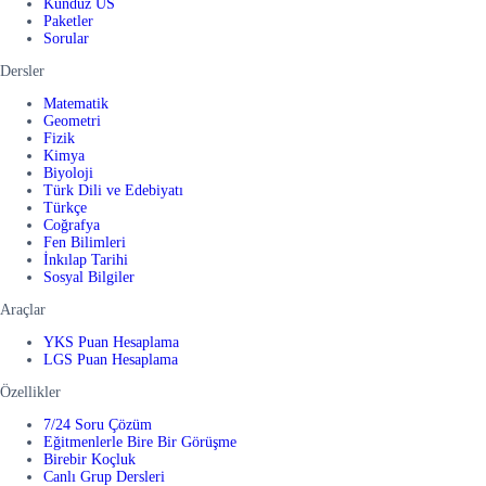
Kunduz US
Paketler
Sorular
Dersler
Matematik
Geometri
Fizik
Kimya
Biyoloji
Türk Dili ve Edebiyatı
Türkçe
Coğrafya
Fen Bilimleri
İnkılap Tarihi
Sosyal Bilgiler
Araçlar
YKS Puan Hesaplama
LGS Puan Hesaplama
Özellikler
7/24 Soru Çözüm
Eğitmenlerle Bire Bir Görüşme
Birebir Koçluk
Canlı Grup Dersleri