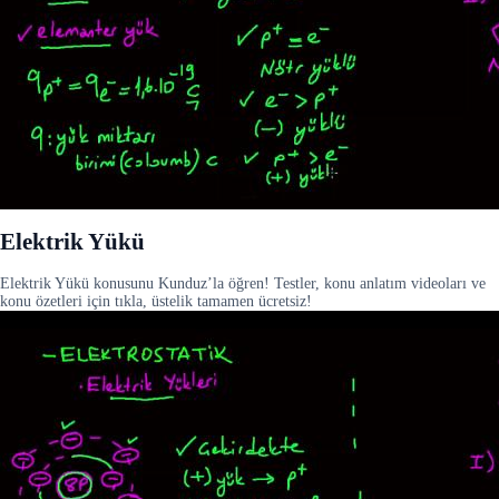
Elektrik Yükü
Elektrik Yükü konusunu Kunduz’la öğren! Testler, konu anlatım videoları ve
konu özetleri için tıkla, üstelik tamamen ücretsiz!