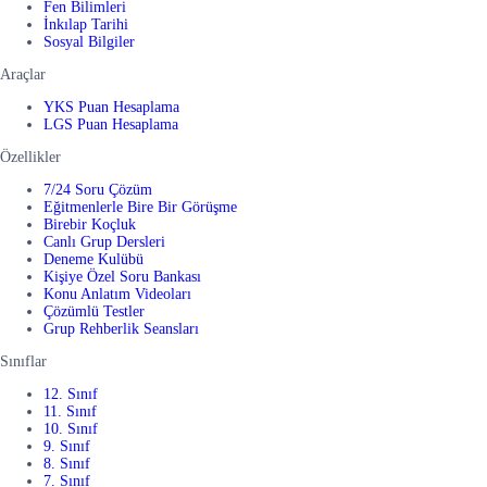
Fen Bilimleri
İnkılap Tarihi
Sosyal Bilgiler
Araçlar
YKS Puan Hesaplama
LGS Puan Hesaplama
Özellikler
7/24 Soru Çözüm
Eğitmenlerle Bire Bir Görüşme
Birebir Koçluk
Canlı Grup Dersleri
Deneme Kulübü
Kişiye Özel Soru Bankası
Konu Anlatım Videoları
Çözümlü Testler
Grup Rehberlik Seansları
Sınıflar
12. Sınıf
11. Sınıf
10. Sınıf
9. Sınıf
8. Sınıf
7. Sınıf