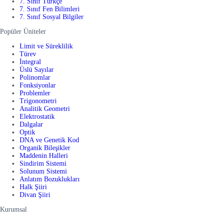
7. Sınıf Türkçe
7. Sınıf Fen Bilimleri
7. Sınıf Sosyal Bilgiler
Popüler Üniteler
Limit ve Süreklilik
Türev
İntegral
Üslü Sayılar
Polinomlar
Fonksiyonlar
Problemler
Trigonometri
Analitik Geometri
Elektrostatik
Dalgalar
Optik
DNA ve Genetik Kod
Organik Bileşikler
Maddenin Halleri
Sindirim Sistemi
Solunum Sistemi
Anlatım Bozuklukları
Halk Şiiri
Divan Şiiri
Kurumsal