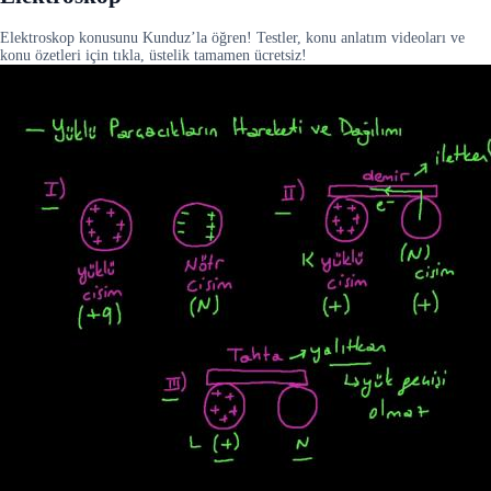
Elektroskop konusunu Kunduz’la öğren! Testler, konu anlatım videoları ve
konu özetleri için tıkla, üstelik tamamen ücretsiz!