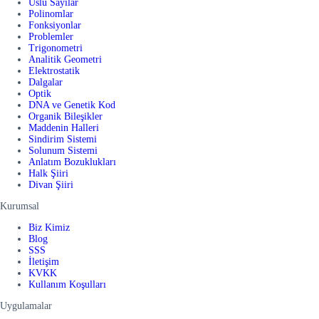
Üslü Sayılar
Polinomlar
Fonksiyonlar
Problemler
Trigonometri
Analitik Geometri
Elektrostatik
Dalgalar
Optik
DNA ve Genetik Kod
Organik Bileşikler
Maddenin Halleri
Sindirim Sistemi
Solunum Sistemi
Anlatım Bozuklukları
Halk Şiiri
Divan Şiiri
Kurumsal
Biz Kimiz
Blog
SSS
İletişim
KVKK
Kullanım Koşulları
Uygulamalar