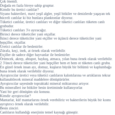
Çok önemli.
Doğada en fazla bireye sahip gruptur.
Kimdir bu üretici canlılar?
Siyano bakterileri, mavi yeşil algler, yeşil bitkiler ve denizlerde yaşayan tek
hücreli canlılar ki biz bunlara planktonlar diyoruz.
Tüketici canlılar, üretici canlıları ve diğer tüketici canlıları tüketen canlı
grubudur.
Tüketici canlıları 3'e ayıracağız.
Birinci derece tüketiciler yani otçullar.
İkinci derece tüketiciler yani etçiller ve üçüncü derece tüketiciler yani
hepçiller, otçullar.
Üretici canlılar ile beslenirler.
Zürafa, keçi, inek, at örnek olarak verilebilir.
Etçiller de sadece diğer hayvanlar ile beslenirler.
Örümcek, akrep, ahtapot, baykuş, atmaca, yılan buna örnek olarak verilebilir.
2 3'üncü derece tüketiciler yani hepçiller hem et hem ot tüketen canlı grubu.
En güzel örnek insan ayı, domuz, kuşların büyük bir bölümü ve kaplumbağa
buna örnek olarak verilebilir diyoruz.
Ayrıştırıcılar üretici veya tüketici canlıların kalıntılarına ve artıklarını tekrar
kullanabilecek mineral maddelere dönüştürürler.
Ayrıştırıcılar sayesinde topraktaki mineral miktarımız artıyor.
Bu mineralleri ise bitkiler besin üretiminde kullanıyorlar.
Yani bir geri dönüşüm söz konusu.
Kimdir ayrıştırıcılar?
Mantarlar, küf mantarlarını örnek verebiliriz ve bakterilerin büyük bir kısmı
ayrıştırıcı örnek olarak verilebilir.
Besin zinciri.
Canlıların kullandığı enerjinin temel kaynağı güneştir.