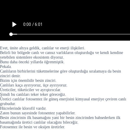
Evet, ünite altıya geldik, canlılar ve enerji ilişkileri.
Belirli bir bölgede canlı ve cansız varlıkların oluşturduğu ve kendi kendine
yetebilen sistemlere ekosistem diyoruz.
Bunu daha önceki yıllarda öğrenmiştik.
Pekala.
Canlıların birbirlerini tüketmelerine göre oluşturduğu sıralamaya da besin
zinciri denir.
Bizim için önemlidir besin zinciri.
Canlıları kaça ayırıyoruz, üçe ayırıyoruz.
Üreticiler, tüketiciler ve ayrıştırıcılar.
Şimdi bu canlıları teker teker göreceğiz.
Üretici canlılar fotosentez ile güneş enerjisini kimyasal enerjiye çeviren canlı
grubudur.
Hücrelerinde klorofil vardır.
Zaten bunun sayesinde fotosentez yapabilirler.
Besin zincirinin ilk basamağını yani bir besin zincirinden bahsederken ilk
basamağında üretici canlılar olacağını bileceğiz.
Fotosentez ile besin ve oksijen üretirler.