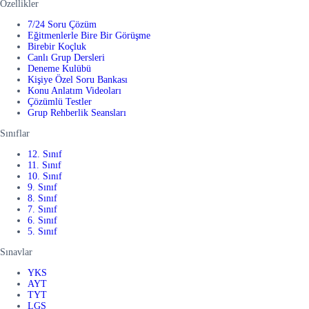
Özellikler
7/24 Soru Çözüm
Eğitmenlerle Bire Bir Görüşme
Birebir Koçluk
Canlı Grup Dersleri
Deneme Kulübü
Kişiye Özel Soru Bankası
Konu Anlatım Videoları
Çözümlü Testler
Grup Rehberlik Seansları
Sınıflar
12. Sınıf
11. Sınıf
10. Sınıf
9. Sınıf
8. Sınıf
7. Sınıf
6. Sınıf
5. Sınıf
Sınavlar
YKS
AYT
TYT
LGS