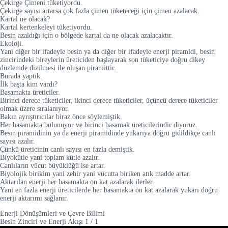
Çekirge Çimeni tüketiyordu.
Çekirge sayısı artarsa çok fazla çimen tüketeceği için çimen azalacak.
Kartal ne olacak?
Kartal kertenkeleyi tüketiyordu.
Besin azaldığı için o bölgede kartal da ne olacak azalacaktır.
Ekoloji.
Yani diğer bir ifadeyle besin ya da diğer bir ifadeyle enerji piramidi, besin
zincirindeki bireylerin üreticiden başlayarak son tüketiciye doğru dikey
düzlemde dizilmesi ile oluşan piramittir.
Burada yaptık.
İlk başta kim vardı?
Basamakta üreticiler.
Birinci derece tüketiciler, ikinci derece tüketiciler, üçüncü derece tüketiciler
olmak üzere sıralanıyor.
Bakın ayrıştırıcılar biraz önce söylemiştik.
Her basamakta bulunuyor ve birinci basamak üreticilerindir diyoruz.
Besin piramidinin ya da enerji piramidinde yukarıya doğru gidildikçe canlı
sayısı azalır.
Çünkü üreticinin canlı sayısı en fazla demiştik.
Biyokütle yani toplam kütle azalır.
Canlıların vücut büyüklüğü ise artar.
Biyolojik birikim yani zehir yani vücutta biriken atık madde artar.
Aktarılan enerji her basamakta on kat azalarak ilerler.
Yani en fazla enerji üreticilerde her basamakta on kat azalarak yukarı doğru
enerji aktarımı sağlanır.
Enerji Dönüşümleri ve Çevre Bilimi
Besin Zinciri ve Enerji Akışı
1
/
1