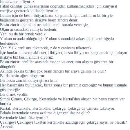
Bunu zaten biliyoruz.
Fakat canlılar güneş enerjisini doğrudan kullanamadıkları için kimyasal
enerjiye çevirerek kullanabiliyorlar.
Bunun için de besin ihtiyaçlarını karşılamak için canlıların birbiriyle
bağlantısını gösteren ilişkiye besin zinciri denir.
Besin zincirinde okun ucundaki canlı burada vermişiz.
Okun arkasındaki canlıyla beslenir.
Yani bu da bir örnek verdik.
Y okun ucunda olduğu için Y okun sonundaki arkasındaki canlılığıyla
beslenecek.
Yani Y ilk canlısını tüketecek, z de y canlısını tüketecek.
İşte bunların arasındaki enerji ihtiyacı, besin ihtiyacını karşılamak için oluşan
ilişkiye biz besin zinciri diyoruz.
Besin zinciri canlılar arasında madde ve enerjinin akışını gösteren bir
döngüdür.
Aslında pekala birden çok besin zinciri bir araya gelirse ne olur?
Bu da besin ağını oluşturur.
Bir besin zincirinde ayrıştırıcı kılar.
Her basamakta bulunacak, biraz sonra bir piramit çizeceğiz ve bunun üstünde
göstereceğiz.
Bir örnek verdik.
Şimdi Çimen, Çekirge, Kertenkele ve Kartal'dan oluşan bir besin zinciri var
burada.
Kartal, Kertenkele, Kertenkele, Çekirge, Çekirge de Çimeni tüketiyor.
Pekala kertenkele sayısı azalırsa diğer canlılar ne olur?
Kertenkele kimi tüketiyordu?
Çekirgeyi Çekirgeyi tüketen kertenkele azaldığı için çekirge sayısı ne olacak?
Artacak.