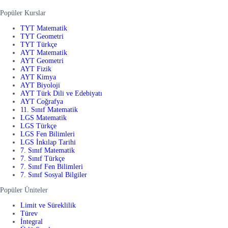
Popüler Kurslar
TYT Matematik
TYT Geometri
TYT Türkçe
AYT Matematik
AYT Geometri
AYT Fizik
AYT Kimya
AYT Biyoloji
AYT Türk Dili ve Edebiyatı
AYT Coğrafya
11. Sınıf Matematik
LGS Matematik
LGS Türkçe
LGS Fen Bilimleri
LGS İnkılap Tarihi
7. Sınıf Matematik
7. Sınıf Türkçe
7. Sınıf Fen Bilimleri
7. Sınıf Sosyal Bilgiler
Popüler Üniteler
Limit ve Süreklilik
Türev
İntegral