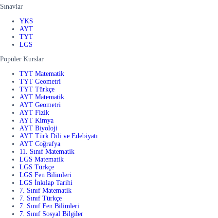
Sınavlar
YKS
AYT
TYT
LGS
Popüler Kurslar
TYT Matematik
TYT Geometri
TYT Türkçe
AYT Matematik
AYT Geometri
AYT Fizik
AYT Kimya
AYT Biyoloji
AYT Türk Dili ve Edebiyatı
AYT Coğrafya
11. Sınıf Matematik
LGS Matematik
LGS Türkçe
LGS Fen Bilimleri
LGS İnkılap Tarihi
7. Sınıf Matematik
7. Sınıf Türkçe
7. Sınıf Fen Bilimleri
7. Sınıf Sosyal Bilgiler