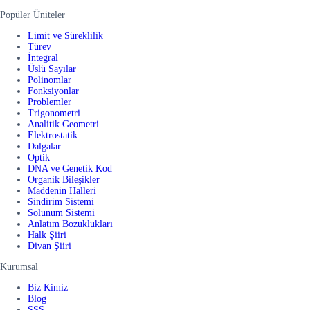
Popüler Üniteler
Limit ve Süreklilik
Türev
İntegral
Üslü Sayılar
Polinomlar
Fonksiyonlar
Problemler
Trigonometri
Analitik Geometri
Elektrostatik
Dalgalar
Optik
DNA ve Genetik Kod
Organik Bileşikler
Maddenin Halleri
Sindirim Sistemi
Solunum Sistemi
Anlatım Bozuklukları
Halk Şiiri
Divan Şiiri
Kurumsal
Biz Kimiz
Blog
SSS