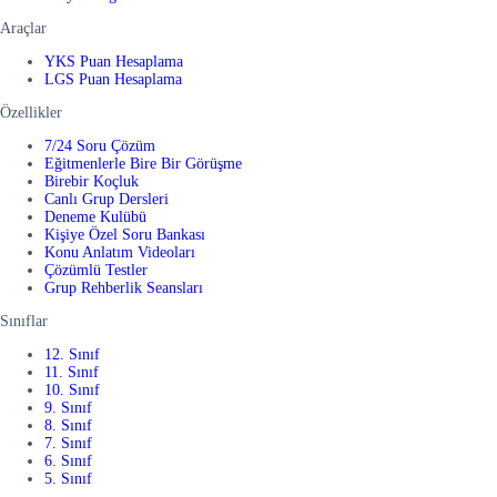
Araçlar
YKS Puan Hesaplama
LGS Puan Hesaplama
Özellikler
7/24 Soru Çözüm
Eğitmenlerle Bire Bir Görüşme
Birebir Koçluk
Canlı Grup Dersleri
Deneme Kulübü
Kişiye Özel Soru Bankası
Konu Anlatım Videoları
Çözümlü Testler
Grup Rehberlik Seansları
Sınıflar
12. Sınıf
11. Sınıf
10. Sınıf
9. Sınıf
8. Sınıf
7. Sınıf
6. Sınıf
5. Sınıf