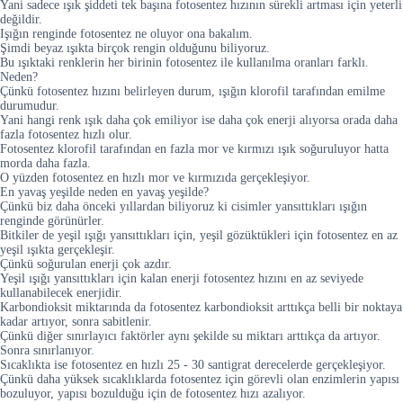
Yani sadece ışık şiddeti tek başına fotosentez hızının sürekli artması için yeterli
değildir.
Işığın renginde fotosentez ne oluyor ona bakalım.
Şimdi beyaz ışıkta birçok rengin olduğunu biliyoruz.
Bu ışıktaki renklerin her birinin fotosentez ile kullanılma oranları farklı.
Neden?
Çünkü fotosentez hızını belirleyen durum, ışığın klorofil tarafından emilme
durumudur.
Yani hangi renk ışık daha çok emiliyor ise daha çok enerji alıyorsa orada daha
fazla fotosentez hızlı olur.
Fotosentez klorofil tarafından en fazla mor ve kırmızı ışık soğuruluyor hatta
morda daha fazla.
O yüzden fotosentez en hızlı mor ve kırmızıda gerçekleşiyor.
En yavaş yeşilde neden en yavaş yeşilde?
Çünkü biz daha önceki yıllardan biliyoruz ki cisimler yansıttıkları ışığın
renginde görünürler.
Bitkiler de yeşil ışığı yansıttıkları için, yeşil gözüktükleri için fotosentez en az
yeşil ışıkta gerçekleşir.
Çünkü soğurulan enerji çok azdır.
Yeşil ışığı yansıttıkları için kalan enerji fotosentez hızını en az seviyede
kullanabilecek enerjidir.
Karbondioksit miktarında da fotosentez karbondioksit arttıkça belli bir noktaya
kadar artıyor, sonra sabitlenir.
Çünkü diğer sınırlayıcı faktörler aynı şekilde su miktarı arttıkça da artıyor.
Sonra sınırlanıyor.
Sıcaklıkta ise fotosentez en hızlı 25 - 30 santigrat derecelerde gerçekleşiyor.
Çünkü daha yüksek sıcaklıklarda fotosentez için görevli olan enzimlerin yapısı
bozuluyor, yapısı bozulduğu için de fotosentez hızı azalıyor.