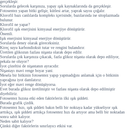
gerçekleşir.
Sorularda gelecek karşınıza, yapay ışık kaynaklarında da gerçekleşir.
Fotosentez yapan bitki gelişir, kütlesi artar, yaprak sayısı çoğalır.
Klorofil bazı canlılarda kompleks içerisinde, bazılarında ise sitoplazmada
bulunur.
Klorofil ne yapar?
Klorofil ışık enerjisini kimyasal enerjiye dönüştürür.
Önemli.
Işık enerjisini kimyasal enerjiye dönüştürür.
Sorularda deney olarak göreceksiniz.
Kireç suyu karbondioksit tutar ve rengini bulandırır.
Üretilen glikozun fazlası nişasta olarak depo edilir.
Sorularda çok karşınıza çıkacak, fazla glikoz nişasta olarak depo ediliyor,
pekala ne oluyor?
İyot çözeltisi de nişastanın ayracıdır.
Nişastayı mavi renge boyar yani.
Mesela bir bitkinin fotosentez yapıp yapmadığını anlamak için o bitkinin
yaprağına iyot damlatırız.
İyot eğer mavi renge dönüşüyorsa.
Evet burada glikoz üretilmiştir ve fazlası nişasta olarak depo edilmiştir
diyebiliriz.
Fotosentez hızına etki eden faktörlerin ilki ışık şiddeti.
Burada grafik çizdik.
Fotosentez hızı, ışık şiddeti bakın belli bir noktaya kadar yükseliyor ışık
arttıkça, ışık şiddeti arttıkça fotosentez hızı da artıyor ama belli bir noktadan
sonra sabit kalıyor.
Neden sabit kalıyor?
Çünkü diğer faktörlerin sınırlayıcı etkisi var.