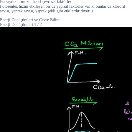
Bu saydıklarımızın hepsi çevresel faktörler.
Fotosentez hızını etkileyen bir de yapısal faktörler var ki bunlar da klorofil
sayısı, yaprak sayısı, yaprak şekli gibi etkilerdir diyoruz.
Enerji Dönüşümleri ve Çevre Bilimi
Enerji Dönüşümleri
1
/
2