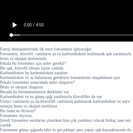
Enerji dönüşümlerinde ilk önce fotosentezi işleyeceğiz.
Fotosentez, klorofil, canlıların su ve karbondioksiti kullanarak ışık yardımıyla
besin ve oksijen üretmesidir.
Pekala bu fotosentez için neler gerekli?
Bir ışık, klorofil olması lazım canlıda.
Karbondioksit bu karbondioksit yazalım.
Karbondioksit ve su bulunması gerekiyor fotosentezin oluşabilmesi için.
Pekala fotosentez sonucunda neler oluşuyor?
Besin ve oksijen oluşuyor.
Burada da fotosentezimizin denklemi var.
Karbondioksit ve su güneş ışığı yardımıyla klorofiller de var.
Üretici canlılarda ya da klorofilli canlılarda kullanarak karbondioksit ve suyu
sonuçta besin ve oksijen üretiliyor.
Biz buna ne diyoruz?
Fotosentez diyoruz.
Şimdi fotosentez sorularını çözerken bize çok yardımcı olacak birkaç tane not
yazdık.
Fotosentez güneş ışığında tabii ki gerçekleşir ama yapay ışık kaynaklarında da