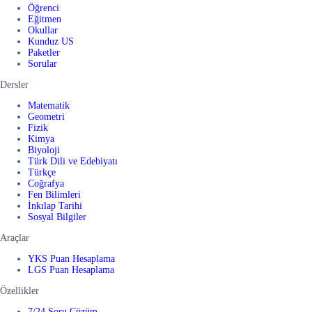
Öğrenci
Eğitmen
Okullar
Kunduz US
Paketler
Sorular
Dersler
Matematik
Geometri
Fizik
Kimya
Biyoloji
Türk Dili ve Edebiyatı
Türkçe
Coğrafya
Fen Bilimleri
İnkılap Tarihi
Sosyal Bilgiler
Araçlar
YKS Puan Hesaplama
LGS Puan Hesaplama
Özellikler
7/24 Soru Çözüm