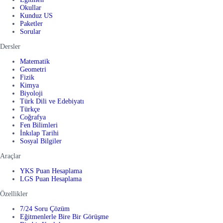
Okullar
Kunduz US
Paketler
Sorular
Dersler
Matematik
Geometri
Fizik
Kimya
Biyoloji
Türk Dili ve Edebiyatı
Türkçe
Coğrafya
Fen Bilimleri
İnkılap Tarihi
Sosyal Bilgiler
Araçlar
YKS Puan Hesaplama
LGS Puan Hesaplama
Özellikler
7/24 Soru Çözüm
Eğitmenlerle Bire Bir Görüşme