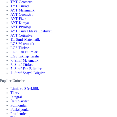
TYT Geometri
TYT Türkçe
AYT Matematik
AYT Geometri
AYT Fizik
AYT Kimya
AYT Biyoloji
AYT Türk Dili ve Edebiyatı
AYT Coğrafya
11. Sınıf Matematik
LGS Matematik
LGS Türkçe
LGS Fen Bilimleri
LGS İnkılap Tarihi
7. Sınıf Matematik
7. Sınıf Türkçe
7. Sınıf Fen Bilimleri
7. Sınıf Sosyal Bilgiler
Popüler Üniteler
Limit ve Süreklilik
Türev
İntegral
Üslü Sayılar
Polinomlar
Fonksiyonlar
Problemler