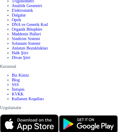
Trigonometri
Analitik Geometri
Elektrostatik
Dalgalar
Optik
DNA ve Genetik Kod
Organik Bileşikler
Maddenin Halleri
Sindirim Sistemi
Solunum Sistemi
Anlatım Bozuklukları
Halk Şiiri
Divan Şiiri
Kurumsal
Biz Kimiz
Blog
SSS
İletişim
KVKK
Kullanım Koşulları
Uygulamalar