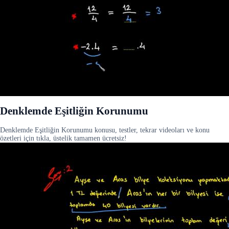
Denklemde Eşitliğin Korunumu
Denklemde Eşitliğin Korunumu konusu, testler, tekrar videoları ve konu
özetleri için tıkla, üstelik tamamen ücretsiz!