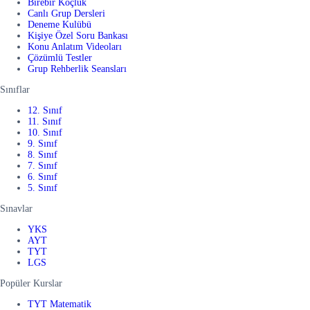
Birebir Koçluk
Canlı Grup Dersleri
Deneme Kulübü
Kişiye Özel Soru Bankası
Konu Anlatım Videoları
Çözümlü Testler
Grup Rehberlik Seansları
Sınıflar
12. Sınıf
11. Sınıf
10. Sınıf
9. Sınıf
8. Sınıf
7. Sınıf
6. Sınıf
5. Sınıf
Sınavlar
YKS
AYT
TYT
LGS
Popüler Kurslar
TYT Matematik