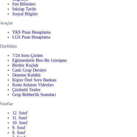
Fen Bilimleri
İnkılap Tarihi
Sosyal Bilgiler
Araçlar
YKS Puan Hesaplama
LGS Puan Hesaplama
Özellikler
7/24 Soru Çözüm
Eğitmenlerle Bire Bir Görüşme
Birebir Koçluk
Canlı Grup Dersleri
Deneme Kulübü
Kişiye Özel Soru Bankası
Konu Anlatım Videoları
Çözümlü Testler
Grup Rehberlik Seansları
Sınıflar
12. Sınıf
11. Sınıf
10. Sınıf
9. Sınıf
8. Sınıf