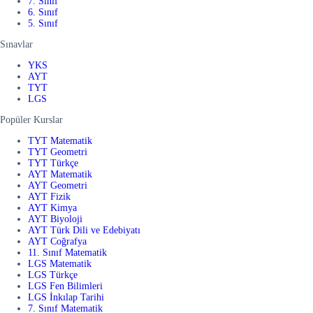
7. Sınıf
6. Sınıf
5. Sınıf
Sınavlar
YKS
AYT
TYT
LGS
Popüler Kurslar
TYT Matematik
TYT Geometri
TYT Türkçe
AYT Matematik
AYT Geometri
AYT Fizik
AYT Kimya
AYT Biyoloji
AYT Türk Dili ve Edebiyatı
AYT Coğrafya
11. Sınıf Matematik
LGS Matematik
LGS Türkçe
LGS Fen Bilimleri
LGS İnkılap Tarihi
7. Sınıf Matematik