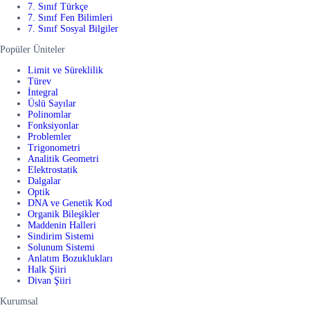
7. Sınıf Türkçe
7. Sınıf Fen Bilimleri
7. Sınıf Sosyal Bilgiler
Popüler Üniteler
Limit ve Süreklilik
Türev
İntegral
Üslü Sayılar
Polinomlar
Fonksiyonlar
Problemler
Trigonometri
Analitik Geometri
Elektrostatik
Dalgalar
Optik
DNA ve Genetik Kod
Organik Bileşikler
Maddenin Halleri
Sindirim Sistemi
Solunum Sistemi
Anlatım Bozuklukları
Halk Şiiri
Divan Şiiri
Kurumsal