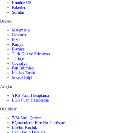
Kunduz US
Paketler
Sorular
Dersler
Matematik
Geometri
Fizik
Kimya
Biyoloji
Türk Dili ve Edebiyatı
Türkçe
Coğrafya
Fen Bilimleri
İnkılap Tarihi
Sosyal Bilgiler
Araçlar
YKS Puan Hesaplama
LGS Puan Hesaplama
Özellikler
7/24 Soru Çözüm
Eğitmenlerle Bire Bir Görüşme
Birebir Koçluk
Canlı Grup Dersleri