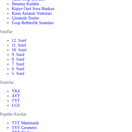
Deneme Kulübü
Kişiye Özel Soru Bankası
Konu Anlatım Videoları
Çözümlü Testler
Grup Rehberlik Seansları
Sınıflar
12. Sınıf
11. Sınıf
10. Sınıf
9. Sınıf
8. Sınıf
7. Sınıf
6. Sınıf
5. Sınıf
Sınavlar
YKS
AYT
TYT
LGS
Popüler Kurslar
TYT Matematik
TYT Geometri