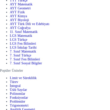
TYT Türkçe
AYT Matematik
AYT Geometri
AYT Fizik
AYT Kimya
AYT Biyoloji
AYT Türk Dili ve Edebiyatı
AYT Coğrafya
11. Sınıf Matematik
LGS Matematik
LGS Türkçe
LGS Fen Bilimleri
LGS İnkılap Tarihi
7. Sınıf Matematik
7. Sınıf Türkçe
7. Sınıf Fen Bilimleri
7. Sınıf Sosyal Bilgiler
Popüler Üniteler
Limit ve Süreklilik
Türev
İntegral
Üslü Sayılar
Polinomlar
Fonksiyonlar
Problemler
Trigonometri
Analitik Geometri