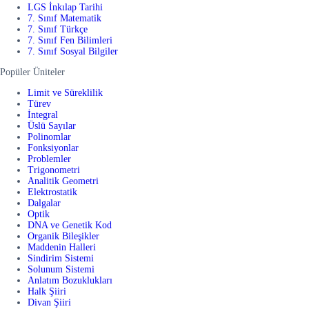
LGS İnkılap Tarihi
7. Sınıf Matematik
7. Sınıf Türkçe
7. Sınıf Fen Bilimleri
7. Sınıf Sosyal Bilgiler
Popüler Üniteler
Limit ve Süreklilik
Türev
İntegral
Üslü Sayılar
Polinomlar
Fonksiyonlar
Problemler
Trigonometri
Analitik Geometri
Elektrostatik
Dalgalar
Optik
DNA ve Genetik Kod
Organik Bileşikler
Maddenin Halleri
Sindirim Sistemi
Solunum Sistemi
Anlatım Bozuklukları
Halk Şiiri
Divan Şiiri