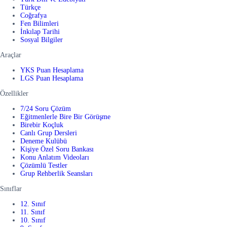
Türkçe
Coğrafya
Fen Bilimleri
İnkılap Tarihi
Sosyal Bilgiler
Araçlar
YKS Puan Hesaplama
LGS Puan Hesaplama
Özellikler
7/24 Soru Çözüm
Eğitmenlerle Bire Bir Görüşme
Birebir Koçluk
Canlı Grup Dersleri
Deneme Kulübü
Kişiye Özel Soru Bankası
Konu Anlatım Videoları
Çözümlü Testler
Grup Rehberlik Seansları
Sınıflar
12. Sınıf
11. Sınıf
10. Sınıf