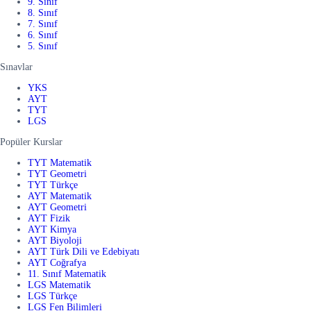
9. Sınıf
8. Sınıf
7. Sınıf
6. Sınıf
5. Sınıf
Sınavlar
YKS
AYT
TYT
LGS
Popüler Kurslar
TYT Matematik
TYT Geometri
TYT Türkçe
AYT Matematik
AYT Geometri
AYT Fizik
AYT Kimya
AYT Biyoloji
AYT Türk Dili ve Edebiyatı
AYT Coğrafya
11. Sınıf Matematik
LGS Matematik
LGS Türkçe
LGS Fen Bilimleri