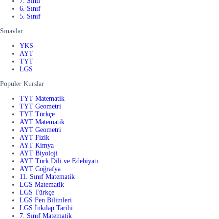
7. Sınıf
6. Sınıf
5. Sınıf
Sınavlar
YKS
AYT
TYT
LGS
Popüler Kurslar
TYT Matematik
TYT Geometri
TYT Türkçe
AYT Matematik
AYT Geometri
AYT Fizik
AYT Kimya
AYT Biyoloji
AYT Türk Dili ve Edebiyatı
AYT Coğrafya
11. Sınıf Matematik
LGS Matematik
LGS Türkçe
LGS Fen Bilimleri
LGS İnkılap Tarihi
7. Sınıf Matematik