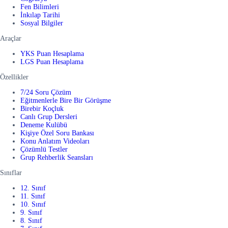
Fen Bilimleri
İnkılap Tarihi
Sosyal Bilgiler
Araçlar
YKS Puan Hesaplama
LGS Puan Hesaplama
Özellikler
7/24 Soru Çözüm
Eğitmenlerle Bire Bir Görüşme
Birebir Koçluk
Canlı Grup Dersleri
Deneme Kulübü
Kişiye Özel Soru Bankası
Konu Anlatım Videoları
Çözümlü Testler
Grup Rehberlik Seansları
Sınıflar
12. Sınıf
11. Sınıf
10. Sınıf
9. Sınıf
8. Sınıf