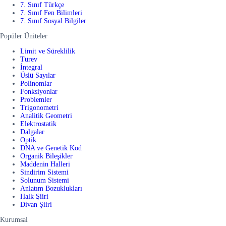
7. Sınıf Türkçe
7. Sınıf Fen Bilimleri
7. Sınıf Sosyal Bilgiler
Popüler Üniteler
Limit ve Süreklilik
Türev
İntegral
Üslü Sayılar
Polinomlar
Fonksiyonlar
Problemler
Trigonometri
Analitik Geometri
Elektrostatik
Dalgalar
Optik
DNA ve Genetik Kod
Organik Bileşikler
Maddenin Halleri
Sindirim Sistemi
Solunum Sistemi
Anlatım Bozuklukları
Halk Şiiri
Divan Şiiri
Kurumsal