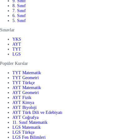
9. Sınıf
8. Sınıf
7. Sınıf
6. Sınıf
5. Sınıf
Sınavlar
YKS
AYT
TYT
LGS
Popüler Kurslar
TYT Matematik
TYT Geometri
TYT Türkçe
AYT Matematik
AYT Geometri
AYT Fizik
AYT Kimya
AYT Biyoloji
AYT Türk Dili ve Edebiyatı
AYT Coğrafya
11. Sınıf Matematik
LGS Matematik
LGS Türkçe
LGS Fen Bilimleri