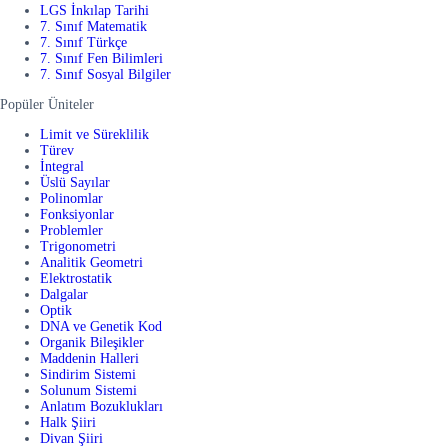
LGS İnkılap Tarihi
7. Sınıf Matematik
7. Sınıf Türkçe
7. Sınıf Fen Bilimleri
7. Sınıf Sosyal Bilgiler
Popüler Üniteler
Limit ve Süreklilik
Türev
İntegral
Üslü Sayılar
Polinomlar
Fonksiyonlar
Problemler
Trigonometri
Analitik Geometri
Elektrostatik
Dalgalar
Optik
DNA ve Genetik Kod
Organik Bileşikler
Maddenin Halleri
Sindirim Sistemi
Solunum Sistemi
Anlatım Bozuklukları
Halk Şiiri
Divan Şiiri