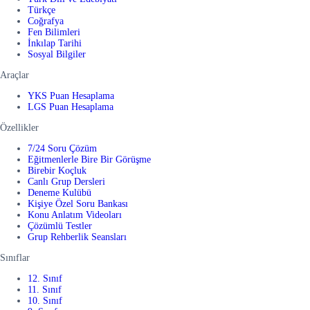
Türkçe
Coğrafya
Fen Bilimleri
İnkılap Tarihi
Sosyal Bilgiler
Araçlar
YKS Puan Hesaplama
LGS Puan Hesaplama
Özellikler
7/24 Soru Çözüm
Eğitmenlerle Bire Bir Görüşme
Birebir Koçluk
Canlı Grup Dersleri
Deneme Kulübü
Kişiye Özel Soru Bankası
Konu Anlatım Videoları
Çözümlü Testler
Grup Rehberlik Seansları
Sınıflar
12. Sınıf
11. Sınıf
10. Sınıf