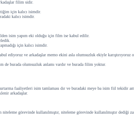
adaşlar filim sidir.
iğim için kalıcı isimdir.
adaki kalıcı isimdir.
lden isim yapım eki olduğu için film ise kabul edilir.
zledik.
apmadığı için kalıcı isimdir.
l kabul ediyoruz ve arkadaşlar memo ekini asla olumsuzluk ekiyle karıştırıyoru
ğim de burada olumsuzluk anlamı vardır ve burada filim yoktur.
urtarma faaliyetleri isim tamlaması dır ve buradaki meye ba isim fiil tekidir
lenir arkadaşlar.
min niteleme görevinde kullanılmıştır, niteleme görevinde kullanılmıştır dediği 