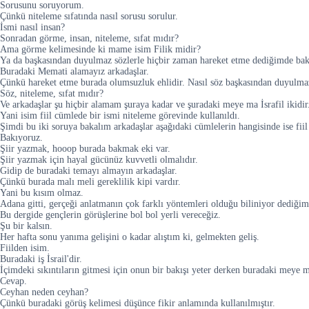
Sorusunu soruyorum.
Çünkü niteleme sıfatında nasıl sorusu sorulur.
İsmi nasıl insan?
Sonradan görme, insan, niteleme, sıfat mıdır?
Ama görme kelimesinde ki mame isim Filik midir?
Ya da başkasından duyulmaz sözlerle hiçbir zaman hareket etme dediğimde bakın
Buradaki Memati alamayız arkadaşlar.
Çünkü hareket etme burada olumsuzluk ehlidir. Nasıl söz başkasından duyulma
Söz, niteleme, sıfat mıdır?
Ve arkadaşlar şu hiçbir alamam şuraya kadar ve şuradaki meye ma İsrafil ikidir
Yani isim fiil cümlede bir ismi niteleme görevinde kullanıldı.
Şimdi bu iki soruya bakalım arkadaşlar aşağıdaki cümlelerin hangisinde ise fiil
Bakıyoruz.
Şiir yazmak, hooop burada bakmak eki var.
Şiir yazmak için hayal gücünüz kuvvetli olmalıdır.
Gidip de buradaki temayı almayın arkadaşlar.
Çünkü burada malı meli gereklilik kipi vardır.
Yani bu kısım olmaz.
Adana gitti, gerçeği anlatmanın çok farklı yöntemleri olduğu biliniyor dediğim
Bu dergide gençlerin görüşlerine bol bol yerli vereceğiz.
Şu bir kalsın.
Her hafta sonu yanıma gelişini o kadar alıştım ki, gelmekten geliş.
Fiilden isim.
Buradaki iş İsrail'dir.
İçimdeki sıkıntıların gitmesi için onun bir bakışı yeter derken buradaki meye ma
Cevap.
Ceyhan neden ceyhan?
Çünkü buradaki görüş kelimesi düşünce fikir anlamında kullanılmıştır.