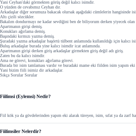
Yani Ceyhan'daki görmekten görüş değil kalıcı isimdir.
O yüzden de cevabımız Ceyhan dır.
Arkadaşlar diğer sorumuza bakacak olursak aşağıdaki cümlelerin hangisinde isim
Altı çizili sözcükler.
Bakalım dondurmayı ne kadar sevdiğini ben de biliyorum derken yiyecek olan 
Apartmanın girişi demiş.
Konukları ağırlama demiş.
Başındaki kırmızı yazma demiş.
Şuradaki yazma arkadaşlar başörtü tülbent anlamında kullanıldığı için kalıcı is
Buluş arkadaşlar burada yine kalıcı isimdir icat anlamında.
Apartmanın girişi derken giriş arkadaşlar girmekten giriş değil adı giriş.
Zaten bu da kalıcı isimdir.
Ama ne görevi, konukları ağırlama görevi.
Burada bir isim tamlaması vardır ve buradaki mame eki fiilden isim yapım eki 
Yani bizim fiili isimiz dir arkadaşlar.
Sıkça Sorular Sorular
Fiilimsi (Eylemsi) Nedir?
Fiil kök ya da gövdelerinden yapım eki alarak türeyen, isim, sıfat ya da zarf ha
Fiilimsiler Nelerdir?