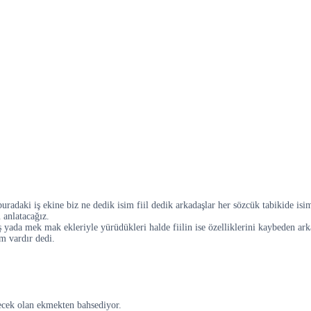
adaki iş ekine biz ne dedik isim fiil dedik arkadaşlar her sözcük tabikide isim 
 anlatacağız.
ş yada mek mak ekleriyle yürüdükleri halde fiilin ise özelliklerini kaybeden arka
m vardır dedi.
ecek olan ekmekten bahsediyor.