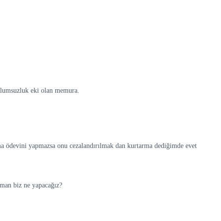
z olumsuzluk eki olan memura.
 ama ödevini yapmazsa onu cezalandırılmak dan kurtarma dediğimde evet
zaman biz ne yapacağız?