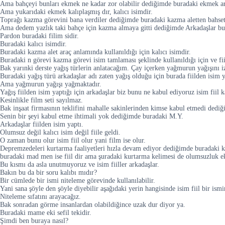
Ama bahçeyi bunları ekmek ne kadar zor olabilir dediğimde buradaki ekmek ark
Ama yukarıdaki ekmek kalıplaşmış dır, kalıcı isimdir.
Toprağı kazma görevini bana verdiler dediğimde buradaki kazma aletten bahsett
Ama dedem yazlık taki bahçe için kazma almaya gitti dediğimde Arkadaşlar bur
Pardon buradaki filim sidir.
Buradaki kalıcı isimdir.
Buradaki kazma alet araç anlamında kullanıldığı için kalıcı isimdir.
Buradaki n görevi kazma görevi isim tamlaması şeklinde kullanıldığı için ve fii
Bak yarınki derste yağış türlerin anlatacağım. Çay içerken yağmurun yağışını i
Buradaki yağış türü arkadaşlar adı zaten yağış olduğu için burada fiilden isim y
Ama yağmurun yağışı yağmaktadır.
Yağış fiilden isim yaptığı için arkadaşlar biz bunu ne kabul ediyoruz isim fii
Kesinlikle film seti sayılmaz.
Bak inşaat firmasının teklifini mahalle sakinlerinden kimse kabul etmedi dedi
Senin bir şeyi kabul etme ihtimali yok dediğimde buradaki M.Y.
Arkadaşlar fiilden isim yaptı.
Olumsuz değil kalıcı isim değil fiile geldi.
O zaman bunu olur isim fiil olur yani film ise olur.
Depremzedeleri kurtarma faaliyetleri hızla devam ediyor dediğimde buradaki k
buradaki mad men ise fiil dir ama şuradaki kurtarma kelimesi de olumsuzluk ek
Bu kısmı da asla unutmuyoruz ve isim fiiller arkadaşlar.
Bakın bu da bir soru kalıbı mıdır?
Bir cümlede bir ismi niteleme görevinde kullanılabilir.
Yani sana şöyle den şöyle diyebilir aşağıdaki yerin hangisinde isim fiil bir is
Niteleme sıfatını arayacağız.
Bak sonradan görme insanlardan olabildiğince uzak dur diyor ya.
Buradaki mame eki sefil tekidir.
Şimdi ben buraya nasıl?