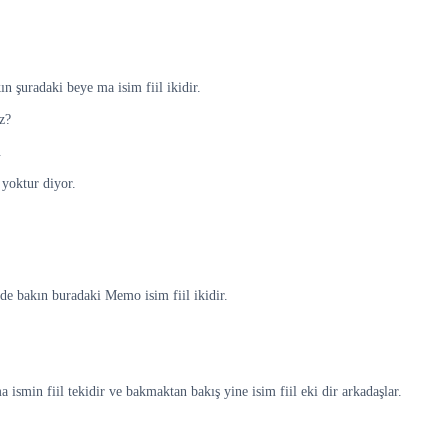
 şuradaki beye ma isim fiil ikidir.
z?
.
 yoktur diyor.
de bakın buradaki Memo isim fiil ikidir.
 ismin fiil tekidir ve bakmaktan bakış yine isim fiil eki dir arkadaşlar.