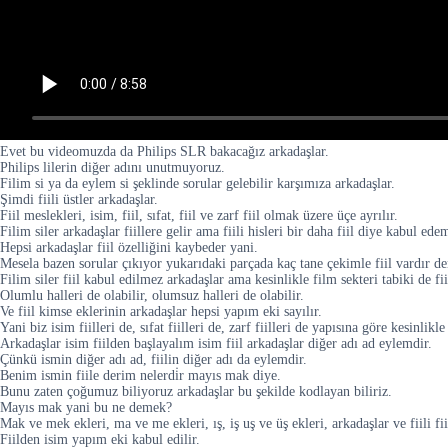
Evet bu videomuzda da Philips SLR bakacağız arkadaşlar.
Philips lilerin diğer adını unutmuyoruz.
Filim si ya da eylem si şeklinde sorular gelebilir karşımıza arkadaşlar.
Şimdi fiili üstler arkadaşlar.
Fiil meslekleri, isim, fiil, sıfat, fiil ve zarf fiil olmak üzere üçe ayrılır.
Filim siler arkadaşlar fiillere gelir ama fiili hisleri bir daha fiil diye kabul ede
Hepsi arkadaşlar fiil özelliğini kaybeder yani.
Mesela bazen sorular çıkıyor yukarıdaki parçada kaç tane çekimle fiil vardır de
Filim siler fiil kabul edilmez arkadaşlar ama kesinlikle film sekteri tabiki de fi
Olumlu halleri de olabilir, olumsuz halleri de olabilir.
Ve fiil kimse eklerinin arkadaşlar hepsi yapım eki sayılır.
Yani biz isim fiilleri de, sıfat fiilleri de, zarf fiilleri de yapısına göre kesinl
Arkadaşlar isim fiilden başlayalım isim fiil arkadaşlar diğer adı ad eylemdir.
Çünkü ismin diğer adı ad, fiilin diğer adı da eylemdir.
Benim ismin fiile derim nelerdi̇r mayıs mak diye.
Bunu zaten çoğumuz biliyoruz arkadaşlar bu şekilde kodlayan biliriz.
Mayıs mak yani bu ne demek?
Mak ve mek ekleri, ma ve me ekleri, ış, iş uş ve üş ekleri, arkadaşlar ve fiili fii
Fiilden isim yapım eki kabul edilir.