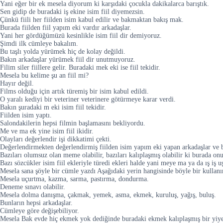
Yani eğer bir ek mesela diyorum ki karşıdaki çocukla dakikalarca barıştık.
Sen gidip de buradaki iş ekine isim fiil diyemezsin.
Çünkü fiili her fiilden isim kabul edilir ve bakmaktan bakış mak.
Burada fiilden fiil yapım eki vardır arkadaşlar.
Yani her gördüğümüzü kesinlikle isim fiil dir demiyoruz.
Şimdi ilk cümleye bakalım.
Bu taşlı yolda yürümek hiç de kolay değildi.
Bakın arkadaşlar yürümek fiil dir unutmuyoruz.
Filim siler fiillere gelir. Buradaki mek eki ise fiil tekidir.
Mesela bu kelime şu an fiil mi?
Hayır değil.
Films olduğu için artık türemiş bir isim kabul edildi.
O yaralı kediyi bir veteriner veterinere götürmeye karar verdi.
Bakın şuradaki m eki isim fiil tekidir.
Fiilden isim yaptı.
Salondakilerin hepsi filmin başlamasını bekliyordu.
Me ve ma ek yine isim fiil ikidir.
Olayları değerlendir işi dikkatimi çekti.
Değerlendirmekten değerlendirmiş fiilden isim yapım eki yapan arkadaşlar ve bur
Bazıları olumsuz olan meme olabilir, bazıları kalıplaşmış olabilir ki burada onu
Bazı sözcükler isim fiil ekleriyle türedi ekleri halde yani meye ma ya da ış iş u
Mesela sana şöyle bir cümle yazdı Aşağıdaki yerin hangisinde böyle bir kullanı
Mesela uçurtma, kazma, sarma, pastırma, dondurma.
Deneme sınavı olabilir.
Mesela dolma danışma, çakmak, yemek, asma, ekmek, kuruluş, yağış, buluş.
Bunların hepsi arkadaşlar.
Cümleye göre değişebiliyor.
Mesela Bak evde hiç ekmek yok dediğinde buradaki ekmek kalıplaşmış bir yiy