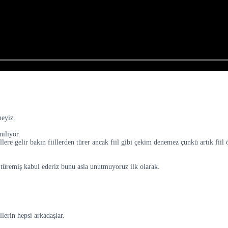
meyiz.
niliyor.
illere gelir bakın fiillerden türer ancak fiil gibi çekim denemez çünkü artık fiil 
ikle türemiş kabul ederiz bunu asla unutmuyoruz ilk olarak.
llerin hepsi arkadaşlar.