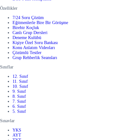
Özellikler
7/24 Soru Çözüm
Eğitmenlerle Bire Bir Görüşme
Birebir Koçluk
Canlı Grup Dersleri
Deneme Kulübü
Kişiye Özel Soru Bankası
Konu Anlatım Videoları
Çözümlü Testler
Grup Rehberlik Seansları
Sınıflar
12. Sınıf
11. Sınıf
10. Sınıf
9. Sınıf
8. Sınıf
7. Sınıf
6. Sınıf
5. Sınıf
Sınavlar
YKS
AYT