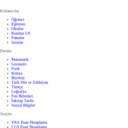
Kullanıcılar
Öğrenci
Eğitmen
Okullar
Kunduz US
Paketler
Sorular
Dersler
Matematik
Geometri
Fizik
Kimya
Biyoloji
Türk Dili ve Edebiyatı
Türkçe
Coğrafya
Fen Bilimleri
İnkılap Tarihi
Sosyal Bilgiler
Araçlar
YKS Puan Hesaplama
LGS Puan Hesaplama