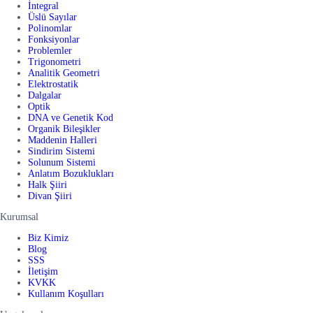
İntegral
Üslü Sayılar
Polinomlar
Fonksiyonlar
Problemler
Trigonometri
Analitik Geometri
Elektrostatik
Dalgalar
Optik
DNA ve Genetik Kod
Organik Bileşikler
Maddenin Halleri
Sindirim Sistemi
Solunum Sistemi
Anlatım Bozuklukları
Halk Şiiri
Divan Şiiri
Kurumsal
Biz Kimiz
Blog
SSS
İletişim
KVKK
Kullanım Koşulları