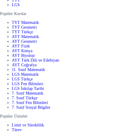
TYT
LGS
Popüler Kurslar
TYT Matematik
TYT Geometri
TYT Türkçe
AYT Matematik
AYT Geometri
AYT Fizik
AYT Kimya
AYT Biyoloji
AYT Türk Dili ve Edebiyatı
AYT Coğrafya
11. Sınıf Matematik
LGS Matematik
LGS Türkçe
LGS Fen Bilimleri
LGS İnkılap Tarihi
7. Sınıf Matematik
7. Sınıf Türkçe
7. Sınıf Fen Bilimleri
7. Sınıf Sosyal Bilgiler
Popüler Üniteler
Limit ve Süreklilik
Türev