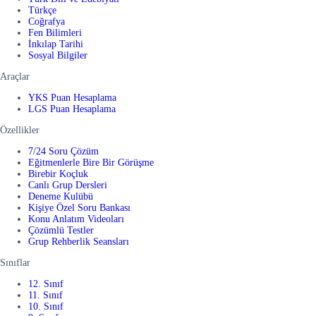
Türkçe
Coğrafya
Fen Bilimleri
İnkılap Tarihi
Sosyal Bilgiler
Araçlar
YKS Puan Hesaplama
LGS Puan Hesaplama
Özellikler
7/24 Soru Çözüm
Eğitmenlerle Bire Bir Görüşme
Birebir Koçluk
Canlı Grup Dersleri
Deneme Kulübü
Kişiye Özel Soru Bankası
Konu Anlatım Videoları
Çözümlü Testler
Grup Rehberlik Seansları
Sınıflar
12. Sınıf
11. Sınıf
10. Sınıf