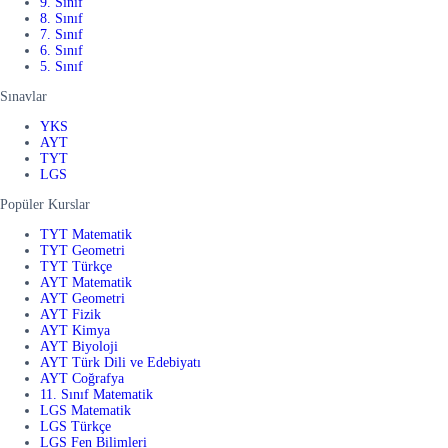
9. Sınıf
8. Sınıf
7. Sınıf
6. Sınıf
5. Sınıf
Sınavlar
YKS
AYT
TYT
LGS
Popüler Kurslar
TYT Matematik
TYT Geometri
TYT Türkçe
AYT Matematik
AYT Geometri
AYT Fizik
AYT Kimya
AYT Biyoloji
AYT Türk Dili ve Edebiyatı
AYT Coğrafya
11. Sınıf Matematik
LGS Matematik
LGS Türkçe
LGS Fen Bilimleri