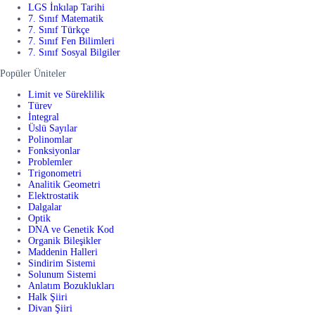
LGS İnkılap Tarihi
7. Sınıf Matematik
7. Sınıf Türkçe
7. Sınıf Fen Bilimleri
7. Sınıf Sosyal Bilgiler
Popüler Üniteler
Limit ve Süreklilik
Türev
İntegral
Üslü Sayılar
Polinomlar
Fonksiyonlar
Problemler
Trigonometri
Analitik Geometri
Elektrostatik
Dalgalar
Optik
DNA ve Genetik Kod
Organik Bileşikler
Maddenin Halleri
Sindirim Sistemi
Solunum Sistemi
Anlatım Bozuklukları
Halk Şiiri
Divan Şiiri