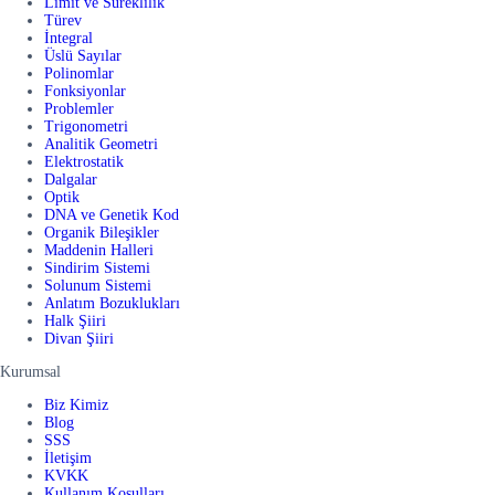
Limit ve Süreklilik
Türev
İntegral
Üslü Sayılar
Polinomlar
Fonksiyonlar
Problemler
Trigonometri
Analitik Geometri
Elektrostatik
Dalgalar
Optik
DNA ve Genetik Kod
Organik Bileşikler
Maddenin Halleri
Sindirim Sistemi
Solunum Sistemi
Anlatım Bozuklukları
Halk Şiiri
Divan Şiiri
Kurumsal
Biz Kimiz
Blog
SSS
İletişim
KVKK
Kullanım Koşulları