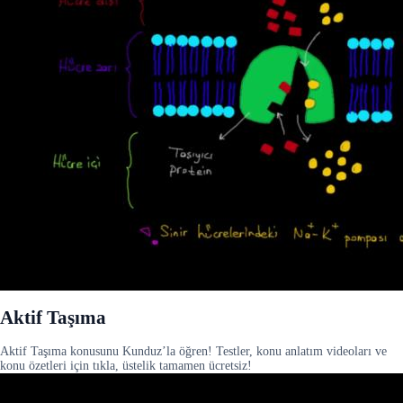
Aktif Taşıma
Aktif Taşıma konusunu Kunduz’la öğren! Testler, konu anlatım videoları ve
konu özetleri için tıkla, üstelik tamamen ücretsiz!