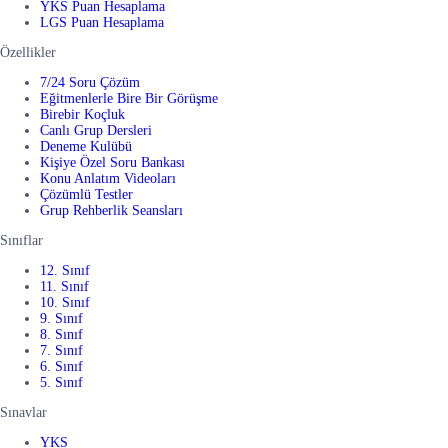
YKS Puan Hesaplama
LGS Puan Hesaplama
Özellikler
7/24 Soru Çözüm
Eğitmenlerle Bire Bir Görüşme
Birebir Koçluk
Canlı Grup Dersleri
Deneme Kulübü
Kişiye Özel Soru Bankası
Konu Anlatım Videoları
Çözümlü Testler
Grup Rehberlik Seansları
Sınıflar
12. Sınıf
11. Sınıf
10. Sınıf
9. Sınıf
8. Sınıf
7. Sınıf
6. Sınıf
5. Sınıf
Sınavlar
YKS