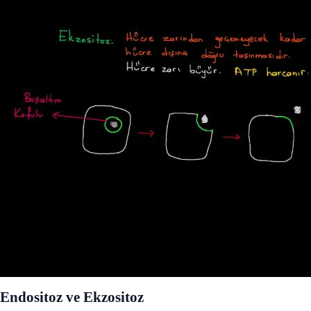
Endositoz ve Ekzositoz