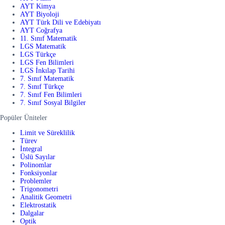
AYT Kimya
AYT Biyoloji
AYT Türk Dili ve Edebiyatı
AYT Coğrafya
11. Sınıf Matematik
LGS Matematik
LGS Türkçe
LGS Fen Bilimleri
LGS İnkılap Tarihi
7. Sınıf Matematik
7. Sınıf Türkçe
7. Sınıf Fen Bilimleri
7. Sınıf Sosyal Bilgiler
Popüler Üniteler
Limit ve Süreklilik
Türev
İntegral
Üslü Sayılar
Polinomlar
Fonksiyonlar
Problemler
Trigonometri
Analitik Geometri
Elektrostatik
Dalgalar
Optik