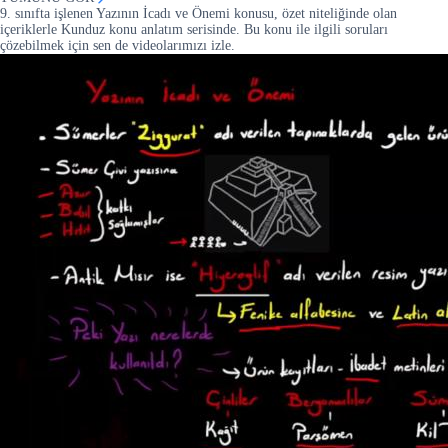
9. sınıfta işlenen Yazının İcadı ve Önemi konusu, özet niteliğinde olan
içeriklerle Kunduz konu anlatım serisinde. Bu konu ile ilgili soruları
çözebilmek için sen de videolarımızı izle.