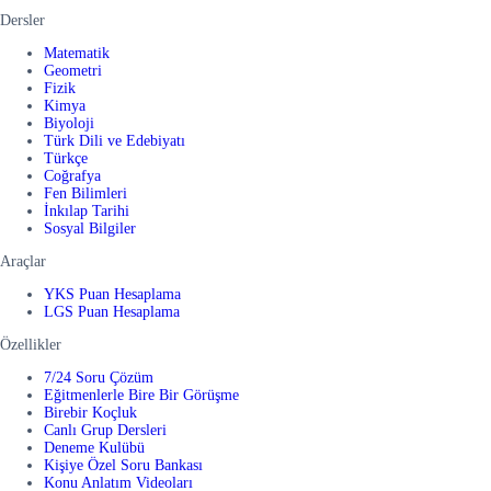
Dersler
Matematik
Geometri
Fizik
Kimya
Biyoloji
Türk Dili ve Edebiyatı
Türkçe
Coğrafya
Fen Bilimleri
İnkılap Tarihi
Sosyal Bilgiler
Araçlar
YKS Puan Hesaplama
LGS Puan Hesaplama
Özellikler
7/24 Soru Çözüm
Eğitmenlerle Bire Bir Görüşme
Birebir Koçluk
Canlı Grup Dersleri
Deneme Kulübü
Kişiye Özel Soru Bankası
Konu Anlatım Videoları