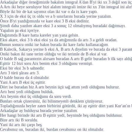
Arkadaşlar diğer örneğimizde bakalım integral A'dan B'yi iki xx 3 değil son üç
A Artı iki beye soruluyor bizi alalım integrali imize iki xx 3'ün integral ini alırk
Böyle iki bir de kat sayımız olan iki var o da ix kare yaptı.
X 3 için de eksi üç ix oldu ve a b sınırlarını burada yerine yazalım.
Önce B'yi yazdığımızda ve kare eksi 3 B eksi dediniz.
Şimdi daha yazdım akare eksi 3 a sonuç 12 olmalıymış buradaki dağıtmayı.
Yapalım şu eksi içeriye.
Dağıtımda B kare hatta kareler yan yana gelsin.
Eksi akare, eksi 3 b eksi eksi ya da attığınızda da artı 3 a geldi oradan.
Bunun sonucu oniki ise bakın burada iki kare farkı kullanacağım.
B Kalecik, Sakarya yerine b eksi A, B artı A diyelim ve burada da eksi 3 paran
Oniki bakın iki tane terim olduğu ve iki terimle de B eksi al var.
O halde B sağ parantezin alırsam buradan A artı B gelir buradan b ilk sayı aldığ
Eşittir 12 bizi soru Aix benim eksi 3 olduğunu vermişti.
Eksi bir eksi 3s b sahnedir.
Artı 3 türü şûrası artı 3.
O halde burası da 4 olmalıdır.
Yani A artı B eksi üç eşittir.
Dört ise buradan biz A artı beynin üçü sağ attım yedi olduğunu buluruz.
Artı beni yedi olduğunu bulduk.
Aix beynin eksi üç olduğunu da soru verdi.
Bunları ortak çözersiniz, iki bilinmeyenli denklem çözüyoruz.
Topladığınızda beyler zaten birbirini götürdü, iki ay eşittir dört yani Kur'an'
Arkadaşlar ay bulduysa burada yerine yazalım.
Her hangi birinde iki artı B eşittir yedi, beyninde beş olduğunu buldunuz.
Bize artı iki B soruldu.
Yani iki artı iki çarpı beş.
Cevabımız on, buradan iki, burdan cevabımız on iki olmalıdır.