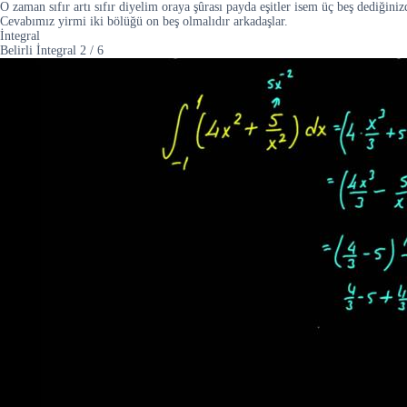
O zaman sıfır artı sıfır diyelim oraya şûrası payda eşitler isem üç beş dediğiniz
Cevabımız yirmi iki bölüğü on beş olmalıdır arkadaşlar.
İntegral
Belirli İntegral
2
/
6