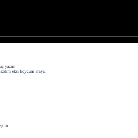
 üç yazım.
 yazdım eksi koydum araya.
ittir.