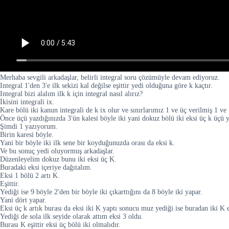
Merhaba sevgili arkadaşlar, belirli integral soru çözümüyle devam ediyoruz.
Integral 1'den 3'e ilk sekizi kal değilse eşittir yedi olduğuna göre k kaçtır.
Integral bizi alalım ilk k için integral nasıl alırız?
İkisini integrali ix.
Kare bölü iki kanun integrali de k ix olur ve sınırlarımız 1 ve üç verilmiş 1 ve
Önce üçü yazdığınızda 3'ün kalesi böyle iki yani dokuz bölü iki eksi üç k üçü
Şimdi 1 yazıyorum.
Birin karesi böyle.
Yani bir böyle iki ilk sene bir koyduğunuzda orası da eksi k.
Ve bu sonuç yedi oluyormuş arkadaşlar.
Düzenleyelim dokuz bunu iki eksi üç K.
Buradaki eksi içeriye dağıtalım.
Eksi 1 bölü 2 artı K.
Eşittir.
Yediği ise 9 böyle 2'den bir böyle iki çıkarttığını da 8 böyle iki yapar.
Yani dört yapar.
Eksi üç k artık burası da eksi iki K yaptı sonucu muz yediği ise buradan iki K eş
Yediği de sola ilk seyide olarak attım eksi 3 oldu.
Burası K eşittir eksi üç bölü iki olmalıdır.