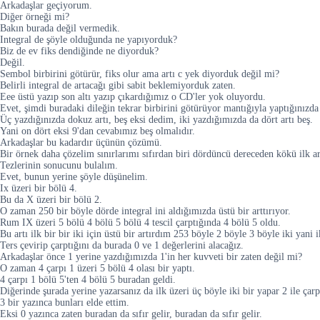
Arkadaşlar geçiyorum.
Diğer örneği mi?
Bakın burada değil vermedik.
Integral de şöyle olduğunda ne yapıyorduk?
Biz de ev fiks dendiğinde ne diyorduk?
Değil.
Sembol birbirini götürür, fiks olur ama artı c yek diyorduk değil mi?
Belirli integral de artacağı gibi sabit beklemiyorduk zaten.
Eee üstü yazıp son altı yazıp çıkardığımız o CD'ler yok oluyordu.
Evet, şimdi buradaki dileğin tekrar birbirini götürüyor mantığıyla yaptığınızda 
Üç yazdığınızda dokuz artı, beş eksi dedim, iki yazdığımızda da dört artı beş.
Yani on dört eksi 9'dan cevabımız beş olmalıdır.
Arkadaşlar bu kadardır üçünün çözümü.
Bir örnek daha çözelim sınırlarımı sıfırdan biri dördüncü dereceden kökü ilk art
Tezlerinin sonucunu bulalım.
Evet, bunun yerine şöyle düşünelim.
Ix üzeri bir bölü 4.
Bu da X üzeri bir bölü 2.
O zaman 250 bir böyle dörde integral ini aldığımızda üstü bir arttırıyor.
Rum IX üzeri 5 bölü 4 bölü 5 bölü 4 tescil çarptığında 4 bölü 5 oldu.
Bu artı ilk bir bir iki için üstü bir artırdım 253 böyle 2 böyle 3 böyle iki yani 
Ters çevirip çarptığını da burada 0 ve 1 değerlerini alacağız.
Arkadaşlar önce 1 yerine yazdığımızda 1'in her kuvveti bir zaten değil mi?
O zaman 4 çarpı 1 üzeri 5 bölü 4 olası bir yaptı.
4 çarpı 1 bölü 5'ten 4 bölü 5 buradan geldi.
Diğerinde şurada yerine yazarsanız da ilk üzeri üç böyle iki bir yapar 2 ile çarp
3 bir yazınca bunları elde ettim.
Eksi 0 yazınca zaten buradan da sıfır gelir, buradan da sıfır gelir.