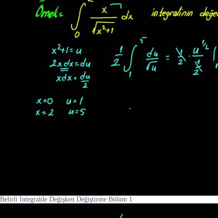
Belirli İntegralde Değişken Değiştirme Bölüm 1