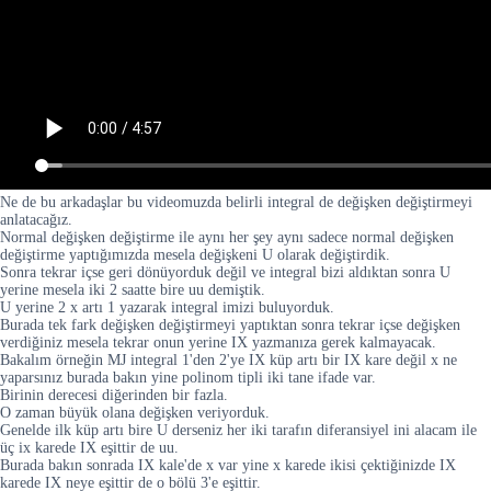
Ne de bu arkadaşlar bu videomuzda belirli integral de değişken değiştirmeyi
anlatacağız.
Normal değişken değiştirme ile aynı her şey aynı sadece normal değişken
değiştirme yaptığımızda mesela değişkeni U olarak değiştirdik.
Sonra tekrar içse geri dönüyorduk değil ve integral bizi aldıktan sonra U
yerine mesela iki 2 saatte bire uu demiştik.
U yerine 2 x artı 1 yazarak integral imizi buluyorduk.
Burada tek fark değişken değiştirmeyi yaptıktan sonra tekrar içse değişken
verdiğiniz mesela tekrar onun yerine IX yazmanıza gerek kalmayacak.
Bakalım örneğin MJ integral 1'den 2'ye IX küp artı bir IX kare değil x ne
yaparsınız burada bakın yine polinom tipli iki tane ifade var.
Birinin derecesi diğerinden bir fazla.
O zaman büyük olana değişken veriyorduk.
Genelde ilk küp artı bire U derseniz her iki tarafın diferansiyel ini alacam ile
üç ix karede IX eşittir de uu.
Burada bakın sonrada IX kale'de x var yine x karede ikisi çektiğinizde IX
karede IX neye eşittir de o bölü 3'e eşittir.