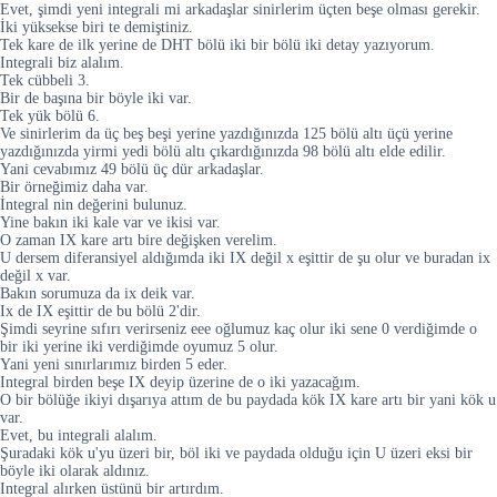
Evet, şimdi yeni integrali mi arkadaşlar sinirlerim üçten beşe olması gerekir.
İki yüksekse biri te demiştiniz.
Tek kare de ilk yerine de DHT bölü iki bir bölü iki detay yazıyorum.
Integrali biz alalım.
Tek cübbeli 3.
Bir de başına bir böyle iki var.
Tek yük bölü 6.
Ve sinirlerim da üç beş beşi yerine yazdığınızda 125 bölü altı üçü yerine
yazdığınızda yirmi yedi bölü altı çıkardığınızda 98 bölü altı elde edilir.
Yani cevabımız 49 bölü üç dür arkadaşlar.
Bir örneğimiz daha var.
İntegral nin değerini bulunuz.
Yine bakın iki kale var ve ikisi var.
O zaman IX kare artı bire değişken verelim.
U dersem diferansiyel aldığımda iki IX değil x eşittir de şu olur ve buradan ix
değil x var.
Bakın sorumuza da ix deik var.
Ix de IX eşittir de bu bölü 2'dir.
Şimdi seyrine sıfırı verirseniz eee oğlumuz kaç olur iki sene 0 verdiğimde o
bir iki yerine iki verdiğimde oyumuz 5 olur.
Yani yeni sınırlarımız birden 5 eder.
Integral birden beşe IX deyip üzerine de o iki yazacağım.
O bir bölüğe ikiyi dışarıya attım de bu paydada kök IX kare artı bir yani kök u
var.
Evet, bu integrali alalım.
Şuradaki kök u'yu üzeri bir, böl iki ve paydada olduğu için U üzeri eksi bir
böyle iki olarak aldınız.
Integral alırken üstünü bir artırdım.