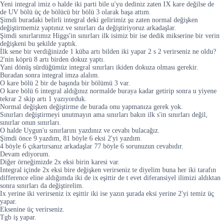
Yeni integral imiz o halde iki parti bile u'yu dediniz zaten IX kare değilse de
de UV bölü üç de bölücü bir bölü 3 olarak başa attım.
Şimdi buradaki belirli integral deki gelirimiz şu zaten normal değişken
değiştirmemiz yaptınız ve sınırları da değiştiriyoruz arkadaşlar.
Şimdi sınırlarımız Higgs'in sınırları ilk isimiz bir ise dedik mikserine bir verin
değişkeni bu şekilde yaptık.
İlk sene bir verdiğinizde 1 küba artı bilden iki yapar 2 s 2 verirseniz ne oldu?
2'nin köprü 8 artı birden dokuz yaptı.
Yani dönüş sürdüğümüz integral sınırları ikiden dokuza olması gerekir.
Buradan sonra integral imza alalım.
O kare bölü 2 bir de başında bir bölümü 3 var.
O kare bölü 6 integral aldığınız normalde buraya kadar getirip sonra u yiyene
tekrar 2 skip artı 1 yazıyorduk.
Normal değişken değiştirme de burada onu yapmanıza gerek yok.
Sınırları değiştirmeyi unutmayın ama sınırları bakın ilk s'in sınırları değil,
sınırlar onun sınırları.
O halde Uygun'u sınırlarını yazdınız ve cevabı bulacağız.
Şimdi önce 9 yazdım, 81 böyle 6 eksi 2'yi yazdım.
4 böyle 6 çıkartırsanız arkadaşlar 77 böyle 6 sorunuzun cevabıdır.
Devam ediyorum.
Diğer örneğimizde 2x eksi birin karesi var.
Integral içinde 2x eksi bire değişken verirseniz te diyelim buna her iki tarafın
difference eline aldığımda iki de ix eşittir de t evet diferansiyel ilimizi aldıktan
sonra sınırları da değiştirelim.
Ix yerine iki verirseniz ix eşittir iki ise yazın şurada eksi yerine 2'yi temiz üç
yapar.
Eksenine üç verirseniz.
Tgb iş yapar.