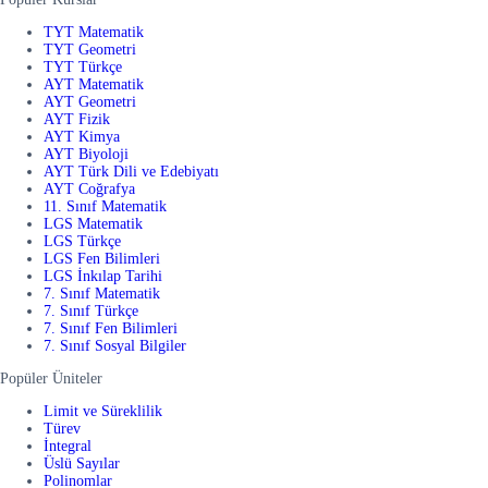
TYT Matematik
TYT Geometri
TYT Türkçe
AYT Matematik
AYT Geometri
AYT Fizik
AYT Kimya
AYT Biyoloji
AYT Türk Dili ve Edebiyatı
AYT Coğrafya
11. Sınıf Matematik
LGS Matematik
LGS Türkçe
LGS Fen Bilimleri
LGS İnkılap Tarihi
7. Sınıf Matematik
7. Sınıf Türkçe
7. Sınıf Fen Bilimleri
7. Sınıf Sosyal Bilgiler
Popüler Üniteler
Limit ve Süreklilik
Türev
İntegral
Üslü Sayılar
Polinomlar