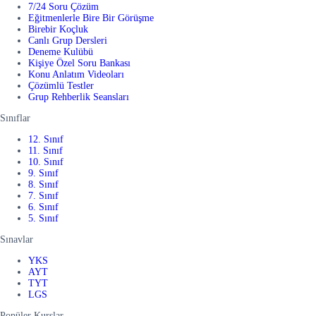
7/24 Soru Çözüm
Eğitmenlerle Bire Bir Görüşme
Birebir Koçluk
Canlı Grup Dersleri
Deneme Kulübü
Kişiye Özel Soru Bankası
Konu Anlatım Videoları
Çözümlü Testler
Grup Rehberlik Seansları
Sınıflar
12. Sınıf
11. Sınıf
10. Sınıf
9. Sınıf
8. Sınıf
7. Sınıf
6. Sınıf
5. Sınıf
Sınavlar
YKS
AYT
TYT
LGS
Popüler Kurslar