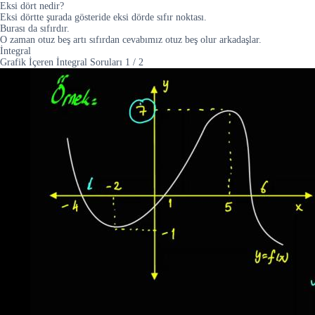
Eksi dört nedir?
Eksi dörtte şurada gösteride eksi dörde sıfır noktası.
Burası da sıfırdır.
O zaman otuz beş artı sıfırdan cevabımız otuz beş olur arkadaşlar.
İntegral
Grafik İçeren İntegral Soruları
1
/
2