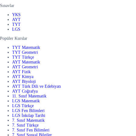
Sınavlar
YKS
AYT
TYT
LGS
Popüler Kurslar
TYT Matematik
TYT Geometri
TYT Türkçe
AYT Matematik
AYT Geometri
AYT Fizik
AYT Kimya
AYT Biyoloji
AYT Türk Dili ve Edebiyatı
AYT Coğrafya
11. Sınıf Matematik
LGS Matematik
LGS Türkçe
LGS Fen Bilimleri
LGS İnkılap Tarihi
7. Sınıf Matematik
7. Sınıf Türkçe
7. Sınıf Fen Bilimleri
7. Sınıf Sosyal Bilgiler