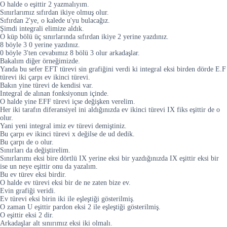
O halde o eşittir 2 yazmalıyım.
Sınırlarımız sıfırdan ikiye olmuş olur.
Sıfırdan 2'ye, o kalede u'yu bulacağız.
Şimdi integrali elimize aldık.
O küp bölü üç sınırlarında sıfırdan ikiye 2 yerine yazdınız.
8 böyle 3 0 yerine yazdınız.
0 böyle 3'ten cevabımız 8 bölü 3 olur arkadaşlar.
Bakalım diğer örneğimizde.
Yanda bu sefer EFT türevi sin grafiğini verdi ki integral eksi birden dörde E.F
türevi iki çarpı ev ikinci türevi.
Bakın yine türevi de kendisi var.
Integral de alınan fonksiyonun içinde.
O halde yine EFF türevi içse değişken verelim.
Her iki tarafın diferansiyel ini aldığınızda ev ikinci türevi IX fiks eşittir de o
olur.
Yani yeni integral imiz ev türevi demiştiniz.
Bu çarpı ev ikinci türevi x değilse de ud dedik.
Bu çarpı de o olur.
Sınırları da değiştirelim.
Sınırlarımı eksi bire dörtlü IX yerine eksi bir yazdığınızda IX eşittir eksi bir
ise un neye eşittir onu da yazalım.
Bu ev türev eksi birdir.
O halde ev türevi eksi bir de ne zaten bize ev.
Evin grafiği veridi.
Ev türevi eksi birin iki ile eşleştiği gösterilmiş.
O zaman U eşittir pardon eksi 2 ile eşleştiği gösterilmiş.
O eşittir eksi 2 dir.
Arkadaşlar alt sınırımız eksi iki olmalı.