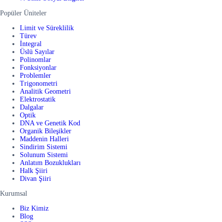
Popüler Üniteler
Limit ve Süreklilik
Türev
İntegral
Üslü Sayılar
Polinomlar
Fonksiyonlar
Problemler
Trigonometri
Analitik Geometri
Elektrostatik
Dalgalar
Optik
DNA ve Genetik Kod
Organik Bileşikler
Maddenin Halleri
Sindirim Sistemi
Solunum Sistemi
Anlatım Bozuklukları
Halk Şiiri
Divan Şiiri
Kurumsal
Biz Kimiz
Blog