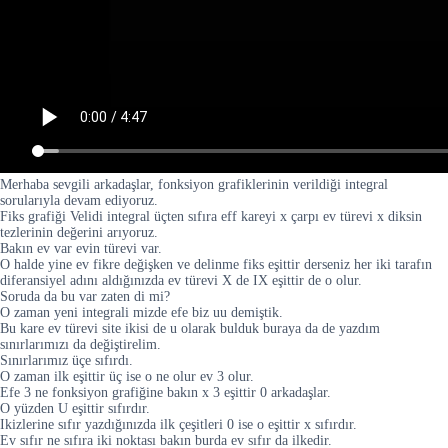
Merhaba sevgili arkadaşlar, fonksiyon grafiklerinin verildiği integral
sorularıyla devam ediyoruz.
Fiks grafiği Velidi integral üçten sıfıra eff kareyi x çarpı ev türevi x diksin
tezlerinin değerini arıyoruz.
Bakın ev var evin türevi var.
O halde yine ev fikre değişken ve delinme fiks eşittir derseniz her iki tarafın
diferansiyel adını aldığınızda ev türevi X de IX eşittir de o olur.
Soruda da bu var zaten di mi?
O zaman yeni integrali mizde efe biz uu demiştik.
Bu kare ev türevi site ikisi de u olarak bulduk buraya da de yazdım
sınırlarımızı da değiştirelim.
Sınırlarımız üçe sıfırdı.
O zaman ilk eşittir üç ise o ne olur ev 3 olur.
Efe 3 ne fonksiyon grafiğine bakın x 3 eşittir 0 arkadaşlar.
O yüzden U eşittir sıfırdır.
Ikizlerine sıfır yazdığınızda ilk çeşitleri 0 ise o eşittir x sıfırdır.
Ev sıfır ne sıfıra iki noktası bakın burda ev sıfır da ilkedir.