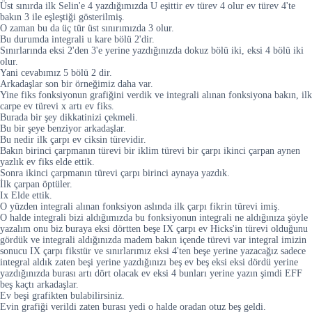
Üst sınırda ilk Selin'e 4 yazdığımızda U eşittir ev türev 4 olur ev türev 4'te
bakın 3 ile eşleştiği gösterilmiş.
O zaman bu da üç tür üst sınırımızda 3 olur.
Bu durumda integrali u kare bölü 2'dir.
Sınırlarında eksi 2'den 3'e yerine yazdığınızda dokuz bölü iki, eksi 4 bölü iki
olur.
Yani cevabımız 5 bölü 2 dir.
Arkadaşlar son bir örneğimiz daha var.
Yine fiks fonksiyonun grafiğini verdik ve integrali alınan fonksiyona bakın, ilk
carpe ev türevi x artı ev fiks.
Burada bir şey dikkatinizi çekmeli.
Bu bir şeye benziyor arkadaşlar.
Bu nedir ilk çarpı ev ciksin türevidir.
Bakın birinci çarpmanın türevi bir iklim türevi bir çarpı ikinci çarpan aynen
yazlık ev fiks elde ettik.
Sonra ikinci çarpmanın türevi çarpı birinci aynaya yazdık.
İlk çarpan öptüler.
Ix Elde ettik.
O yüzden integrali alınan fonksiyon aslında ilk çarpı fikrin türevi imiş.
O halde integrali bizi aldığımızda bu fonksiyonun integrali ne aldığınıza şöyle
yazalım onu biz buraya eksi dörtten beşe IX çarpı ev Hicks'in türevi olduğunu
gördük ve integrali aldığınızda madem bakın içende türevi var integral imizin
sonucu IX çarpı fikstür ve sınırlarımız eksi 4'ten beşe yerine yazacağız sadece
integral aldık zaten beşi yerine yazdığınızı beş ev beş eksi eksi dördü yerine
yazdığınızda burası artı dört olacak ev eksi 4 bunları yerine yazın şimdi EFF
beş kaçtı arkadaşlar.
Ev beşi grafikten bulabilirsiniz.
Evin grafiği verildi zaten burası yedi o halde oradan otuz beş geldi.