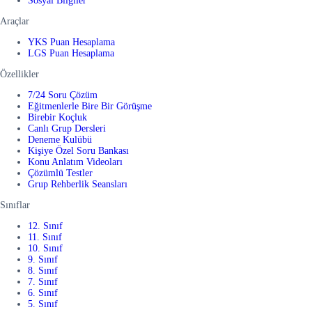
Sosyal Bilgiler
Araçlar
YKS Puan Hesaplama
LGS Puan Hesaplama
Özellikler
7/24 Soru Çözüm
Eğitmenlerle Bire Bir Görüşme
Birebir Koçluk
Canlı Grup Dersleri
Deneme Kulübü
Kişiye Özel Soru Bankası
Konu Anlatım Videoları
Çözümlü Testler
Grup Rehberlik Seansları
Sınıflar
12. Sınıf
11. Sınıf
10. Sınıf
9. Sınıf
8. Sınıf
7. Sınıf
6. Sınıf
5. Sınıf