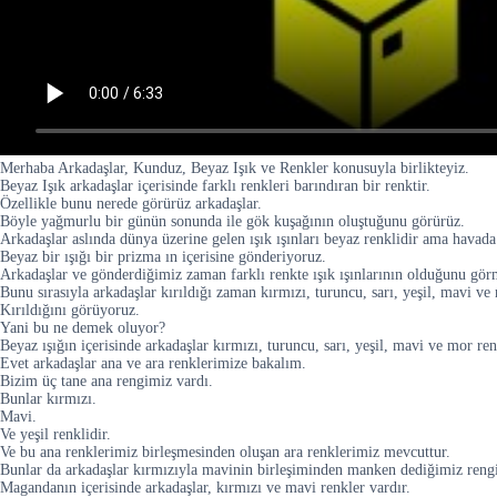
Merhaba Arkadaşlar, Kunduz, Beyaz Işık ve Renkler konusuyla birlikteyiz.
Beyaz Işık arkadaşlar içerisinde farklı renkleri barındıran bir renktir.
Özellikle bunu nerede görürüz arkadaşlar.
Böyle yağmurlu bir günün sonunda ile gök kuşağının oluştuğunu görürüz.
Arkadaşlar aslında dünya üzerine gelen ışık ışınları beyaz renklidir ama havada a
Beyaz bir ışığı bir prizma ın içerisine gönderiyoruz.
Arkadaşlar ve gönderdiğimiz zaman farklı renkte ışık ışınlarının olduğunu gör
Bunu sırasıyla arkadaşlar kırıldığı zaman kırmızı, turuncu, sarı, yeşil, mavi v
Kırıldığını görüyoruz.
Yani bu ne demek oluyor?
Beyaz ışığın içerisinde arkadaşlar kırmızı, turuncu, sarı, yeşil, mavi ve mor re
Evet arkadaşlar ana ve ara renklerimize bakalım.
Bizim üç tane ana rengimiz vardı.
Bunlar kırmızı.
Mavi.
Ve yeşil renklidir.
Ve bu ana renklerimiz birleşmesinden oluşan ara renklerimiz mevcuttur.
Bunlar da arkadaşlar kırmızıyla mavinin birleşiminden manken dediğimiz reng
Magandanın içerisinde arkadaşlar, kırmızı ve mavi renkler vardır.