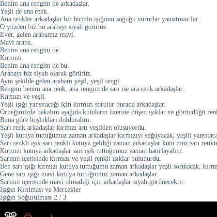
Benim ana rengim de arkadaşlar.
Yeşil de ana renk.
Ana renkler arkadaşlar bir birinin ışığının soğuğu vururlar yansıtmaz lar.
O yüzden biz bu arabayı siyah görürüz.
Evet, gelen arabamız mavi.
Mavi araba.
Benim ana rengim de.
Kırmızı.
Benim ana rengim de bu.
Arabayı biz siyah olarak görürüz.
Aynı şekilde gelen arabam yeşil, yeşil rengi.
Rengim benim ana renk, ana rengim de sarı ise ara renk arkadaşlar.
Kırmızı ve yeşil.
Yeşil ışığı yansıtacağı için kırmızı sorulur burada arkadaşlar.
Örneğimizde bakalım aşağıda kutuların üzerine düşen ışıklar ve göründüğü renkl
Buna göre boşlukları dolduralım.
Sarı renk arkadaşlar kırmızı artı yeşilden oluşuyordu.
Yeşil kutuya tuttuğumuz zaman arkadaşlar kırmızıyı soğuyacak, yeşili yansıtac
Sarı renkli ışık sarı renkli kutuya geldiği zaman arkadaşlar kutu muz sarı renkt
Kırmızı kutuya arkadaşlar sarı ışık tuttuğumuz zaman hatırlayalım.
Sarının içerisinde kırmızı ve yeşil renkli ışıklar bulunurdu.
Ben sarı ışığı kırmızı kutuya tuttuğumu zaman arkadaşlar yeşil sorulacak, kırmı
Gene sarı ışığı mavi kutuya tuttuğumuz zaman arkadaşlar.
Sarının içerisinde mavi olmadığı için arkadaşlar siyah görünecektir.
Işığın Kırılması ve Mercekler
Işığın Soğurulması
2
/
3