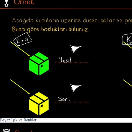
Beyaz Işık ve Renkler