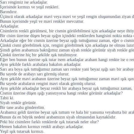
Sarı rengimiz ise arkadaşlar.
İçerisinde kırmızı ve yeşil renkleri.
Barındırır.
Üçüncü olarak arkadaşlar mavi veya mavi ve yeşil rengin oluşumundan ziyan d
Bunun içerisinde yeşil ve mavi renkler mevcuttur.
Arkadaşlar.
Cisimlerin renkli görülmesi, bir cismin görülebilmesi için arkadaşlar neye ihtiy
Bir cisim üzerine düşen beyaz ışığın içindeki renklerden hangisini nokta nokta 
Arkadaşlar eğer bir cismin üzerine beyaz ışığı tuttuğumuz zaman, eğer o cismin 
Çünkü cismi görebilmek için, rengini görebilmek için arkadaşta ne olması lazım
Şimdi gelen arabamıza baktığımız zaman siyah renkle görünür siyah renkle gör
Çünkü üzerine hiç bir şekilde ışık tutulmuyor.
Eğer ben bunun üzerine ışık tutar isem arkadaşlar arabam hangi renkte ise o renk
Aynı şekilde farklı arabalara bakalım arkadaşlar.
Sarı ara boya ışık tuttuğumuz zaman sarı renkte yani beyaz ışığı sarı bir arabay
Bu sayede de arabayı sarı görmüş oluruz.
Aynı şekilde mavi arabanın üzerine beyaz ışık tuttuğumuz zaman mavi ışık ışın
Bu sayede arabaların rengini mavi olarak görmüş oluruz.
Aynı şekilde arkadaşlar beyaz renkli bir arabaya beyaz ışık tuttuğumuz zaman, 
Cismin üzerine düşen ışığı yansıtıyorsa hangi renkte görünür arkadaşlar?
Tabii ki.
Siyah renkle görünür.
Bir tane araba gönderelim.
Arabamız geldi üzerine beyaz ışık tuttum ve hala bir yansıma veyahutta bir 
Bunun da en büyük nedeni arabamızın siyah olmasından kaynaklıdır.
Peki biz cisimlere farklı renklerde ışık tutarsak neler olur?
Hemen bakalım kırmızı renkli arabayı arkadaşlar.
Yeşil ışık tutarsak kırmızı.