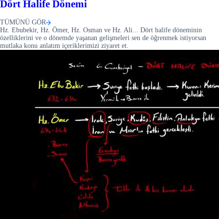
Dört Halife Dönemi
TÜMÜNÜ GÖR
Hz. Ebubekir, Hz. Ömer, Hz. Osman ve Hz. Ali... Dört halife döneminin
özelliklerini ve o dönemde yaşanan gelişmeleri sen de öğrenmek istiyorsan
mutlaka konu anlatım içeriklerimizi ziyaret et.