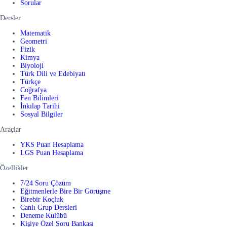
Sorular
Dersler
Matematik
Geometri
Fizik
Kimya
Biyoloji
Türk Dili ve Edebiyatı
Türkçe
Coğrafya
Fen Bilimleri
İnkılap Tarihi
Sosyal Bilgiler
Araçlar
YKS Puan Hesaplama
LGS Puan Hesaplama
Özellikler
7/24 Soru Çözüm
Eğitmenlerle Bire Bir Görüşme
Birebir Koçluk
Canlı Grup Dersleri
Deneme Kulübü
Kişiye Özel Soru Bankası