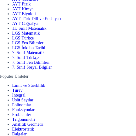
AYT Fizik
AYT Kimya
AYT Biyoloji
AYT Türk Dili ve Edebiyatı
AYT Coğrafya
11. Sınıf Matematik
LGS Matematik
LGS Türkçe
LGS Fen Bilimleri
LGS İnkılap Tarihi
7. Sınıf Matematik
7. Sınıf Türkçe
7. Sınıf Fen Bilimleri
7. Sınıf Sosyal Bilgiler
Popüler Üniteler
Limit ve Süreklilik
Türev
İntegral
Üslü Sayılar
Polinomlar
Fonksiyonlar
Problemler
Trigonometri
Analitik Geometri
Elektrostatik
Dalgalar