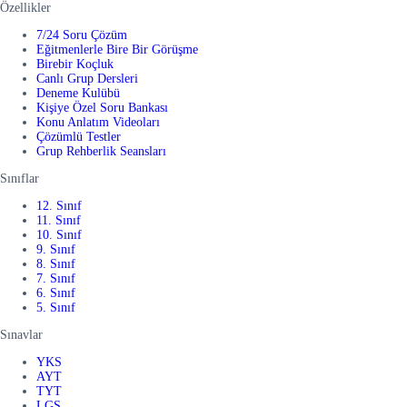
Özellikler
7/24 Soru Çözüm
Eğitmenlerle Bire Bir Görüşme
Birebir Koçluk
Canlı Grup Dersleri
Deneme Kulübü
Kişiye Özel Soru Bankası
Konu Anlatım Videoları
Çözümlü Testler
Grup Rehberlik Seansları
Sınıflar
12. Sınıf
11. Sınıf
10. Sınıf
9. Sınıf
8. Sınıf
7. Sınıf
6. Sınıf
5. Sınıf
Sınavlar
YKS
AYT
TYT
LGS