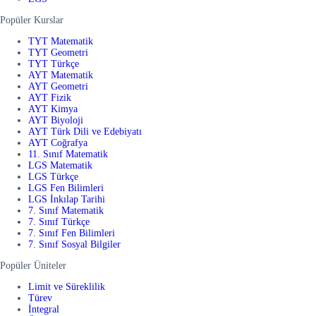
Popüler Kurslar
TYT Matematik
TYT Geometri
TYT Türkçe
AYT Matematik
AYT Geometri
AYT Fizik
AYT Kimya
AYT Biyoloji
AYT Türk Dili ve Edebiyatı
AYT Coğrafya
11. Sınıf Matematik
LGS Matematik
LGS Türkçe
LGS Fen Bilimleri
LGS İnkılap Tarihi
7. Sınıf Matematik
7. Sınıf Türkçe
7. Sınıf Fen Bilimleri
7. Sınıf Sosyal Bilgiler
Popüler Üniteler
Limit ve Süreklilik
Türev
İntegral