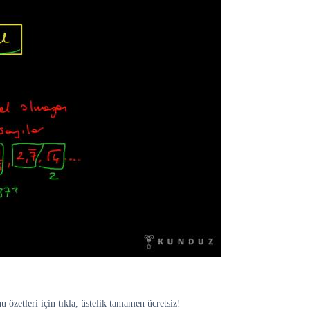
özetleri için tıkla, üstelik tamamen ücretsiz!