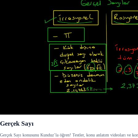
Gerçek Sayı
Gerçek Sayı konusunu Kunduz’la öğren! Testler, konu anlatım videoları ve konu 