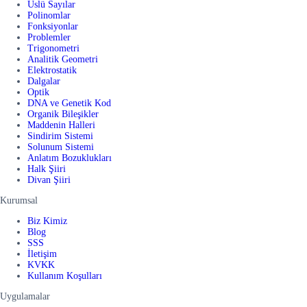
Üslü Sayılar
Polinomlar
Fonksiyonlar
Problemler
Trigonometri
Analitik Geometri
Elektrostatik
Dalgalar
Optik
DNA ve Genetik Kod
Organik Bileşikler
Maddenin Halleri
Sindirim Sistemi
Solunum Sistemi
Anlatım Bozuklukları
Halk Şiiri
Divan Şiiri
Kurumsal
Biz Kimiz
Blog
SSS
İletişim
KVKK
Kullanım Koşulları
Uygulamalar